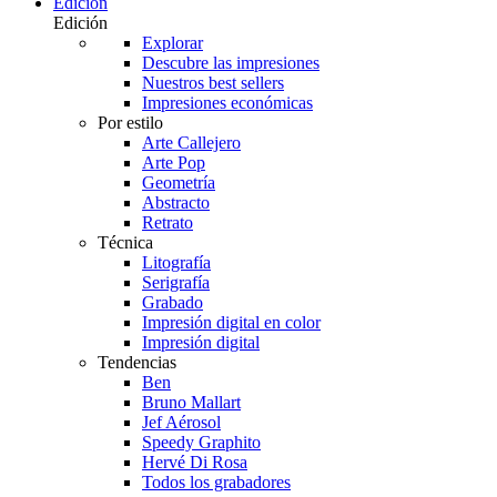
Edición
Edición
Explorar
Descubre las impresiones
Nuestros best sellers
Impresiones económicas
Por estilo
Arte Callejero
Arte Pop
Geometría
Abstracto
Retrato
Técnica
Litografía
Serigrafía
Grabado
Impresión digital en color
Impresión digital
Tendencias
Ben
Bruno Mallart
Jef Aérosol
Speedy Graphito
Hervé Di Rosa
Todos los grabadores