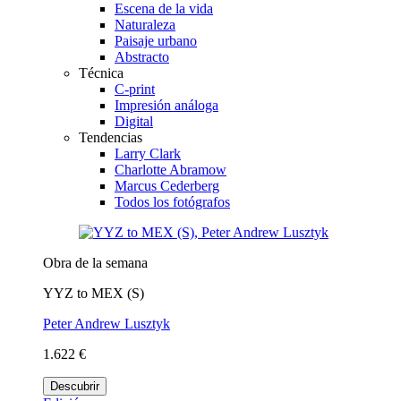
Escena de la vida
Naturaleza
Paisaje urbano
Abstracto
Técnica
C-print
Impresión análoga
Digital
Tendencias
Larry Clark
Charlotte Abramow
Marcus Cederberg
Todos los fotógrafos
Obra de la semana
YYZ to MEX (S)
Peter Andrew Lusztyk
1.622 €
Descubrir