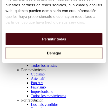
Balloon Dog (Orange)
nuestros partners de redes sociales, publicidad y análisis
Jeff Koons
web, quienes pueden combinarla con otra información
que les haya proporcionado o que hayan recopilado a
10.000 €
partir del uso que haya hecho de sus servicios.
Descubrir
Artistas
Artistas
Permitir todas
Explorar
Todos los pintores
Todos los escultores
Todos los fotógrafos
Denegar
Todos los dibujantes
Todos los diseñadores
Todos los artistas
Por movimiento
Cubismo
Arte naíf
Pop Art
Fauvismo
Impresionismo
Todos los movimientos
Por reputación
Los más vendidos