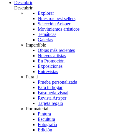
Descubrir
Descubrir
Explorar
Nuestros best sellers
Selección Artsper
Movimientos artísticos
Temáticas
Galerías
Imperdible
Obras más recientes
Nuevos artistas
En Promoción
Exposiciones
Entrevistas
Para ti
Prueba personalizada
Para tu hogar
Búsqueda visual
Revista Artsper
Tarjeta regalo
Por material
Pintura
Escultura
Fotografía
Edición