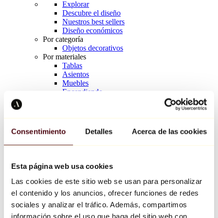
Explorar
Descubre el diseño
Nuestros best sellers
Diseño económicos
Por categoría
Objetos decorativos
Por materiales
Tablas
Asientos
Muebles
Encendiendo
Arte de la mesa
Cerámico
Tendencias
Richard Orlinski
Consentimiento
Detalles
Acerca de las cookies
Keith Haring
Jeff Koons
Yayoi Kusama
Jean-Michel Basquiat
Esta página web usa cookies
Todos los diseñadores
Las cookies de este sitio web se usan para personalizar
el contenido y los anuncios, ofrecer funciones de redes
Obra de la semana
sociales y analizar el tráfico. Además, compartimos
información sobre el uso que haga del sitio web con