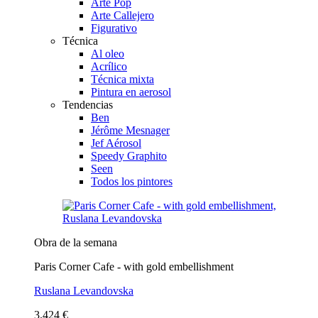
Arte Pop
Arte Callejero
Figurativo
Técnica
Al oleo
Acrílico
Técnica mixta
Pintura en aerosol
Tendencias
Ben
Jérôme Mesnager
Jef Aérosol
Speedy Graphito
Seen
Todos los pintores
Obra de la semana
Paris Corner Cafe - with gold embellishment
Ruslana Levandovska
3.424 €