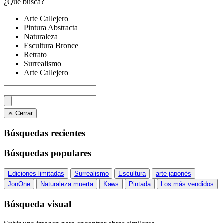
¿Qué busca?
Arte Callejero
Pintura Abstracta
Naturaleza
Escultura Bronce
Retrato
Surrealismo
Arte Callejero
✕ Cerrar
Búsquedas recientes
Búsquedas populares
Ediciones limitadas
Surrealismo
Escultura
arte japonés
JonOne
Naturaleza muerta
Kaws
Pintada
Los más vendidos
Búsqueda visual