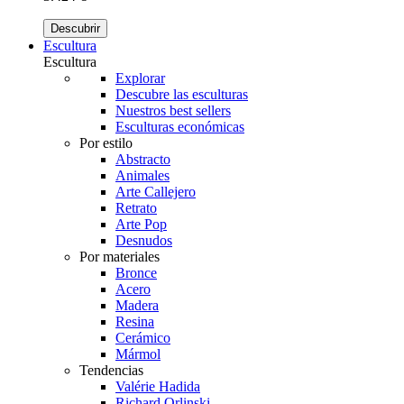
Descubrir
Escultura
Escultura
Explorar
Descubre las esculturas
Nuestros best sellers
Esculturas económicas
Por estilo
Abstracto
Animales
Arte Callejero
Retrato
Arte Pop
Desnudos
Por materiales
Bronce
Acero
Madera
Resina
Cerámico
Mármol
Tendencias
Valérie Hadida
Richard Orlinski