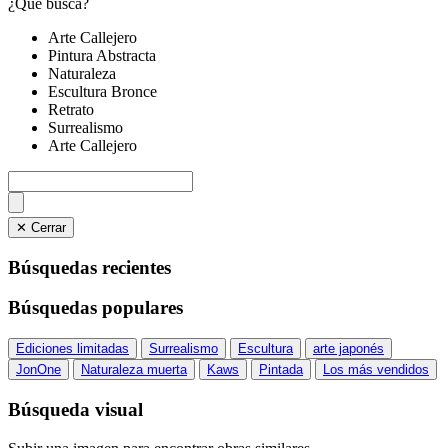
¿Qué busca?
Arte Callejero
Pintura Abstracta
Naturaleza
Escultura Bronce
Retrato
Surrealismo
Arte Callejero
✕ Cerrar
Búsquedas recientes
Búsquedas populares
Ediciones limitadas
Surrealismo
Escultura
arte japonés
JonOne
Naturaleza muerta
Kaws
Pintada
Los más vendidos
Búsqueda visual