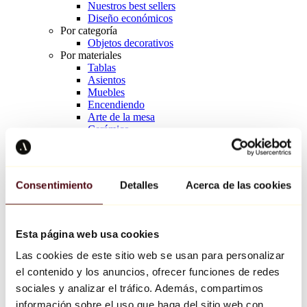
Nuestros best sellers
Diseño económicos
Por categoría
Objetos decorativos
Por materiales
Tablas
Asientos
Muebles
Encendiendo
Arte de la mesa
Cerámico
Tendencias
Richard Orlinski
Keith Haring
Jeff Koons
Consentimiento
Detalles
Acerca de las cookies
Jean-Michel Basquiat
Kaws
Todos los diseñadores
Esta página web usa cookies
Las cookies de este sitio web se usan para personalizar
Obra de la semana
el contenido y los anuncios, ofrecer funciones de redes
Une poignée de prières.
sociales y analizar el tráfico. Además, compartimos
información sobre el uso que haga del sitio web con