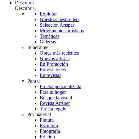
Descubrir
Descubrir
Explorar
Nuestros best sellers
Selección Artsper
Movimientos artísticos
Temáticas
Galerías
Imperdible
Obras más recientes
Nuevos artistas
En Promoción
Exposiciones
Entrevistas
Para ti
Prueba personalizada
Para tu hogar
Búsqueda visual
Revista Artsper
Tarjeta regalo
Por material
Pintura
Escultura
Fotografía
Edición