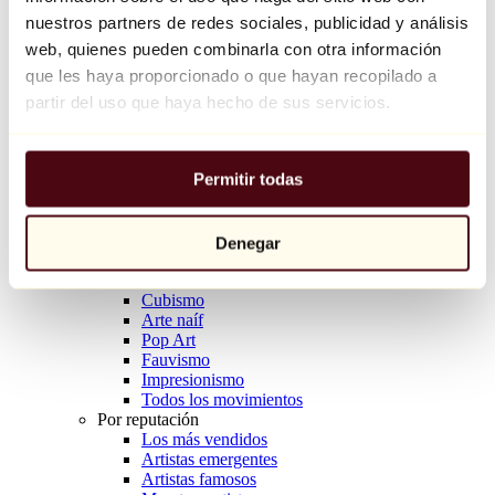
Natacha Birds
nuestros partners de redes sociales, publicidad y análisis
69 €
web, quienes pueden combinarla con otra información
que les haya proporcionado o que hayan recopilado a
Descubrir
Artistas
partir del uso que haya hecho de sus servicios.
Artistas
Explorar
Todos los pintores
Permitir todas
Todos los escultores
Todos los fotógrafos
Todos los dibujantes
Todos los diseñadores
Denegar
Todos los artistas
Por movimiento
Cubismo
Arte naíf
Pop Art
Fauvismo
Impresionismo
Todos los movimientos
Por reputación
Los más vendidos
Artistas emergentes
Artistas famosos