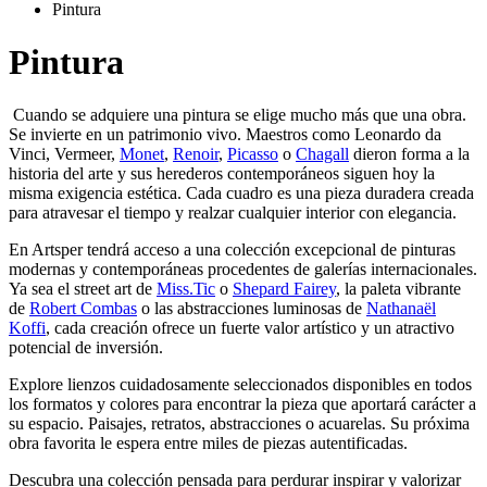
Pintura
Pintura
Cuando se adquiere una pintura se elige mucho más que una obra.
Se invierte en un patrimonio vivo. Maestros como Leonardo da
Vinci, Vermeer,
Monet
,
Renoir
,
Picasso
o
Chagall
dieron forma a la
historia del arte y sus herederos contemporáneos siguen hoy la
misma exigencia estética. Cada cuadro es una pieza duradera creada
para atravesar el tiempo y realzar cualquier interior con elegancia.
En Artsper tendrá acceso a una colección excepcional de pinturas
modernas y contemporáneas procedentes de galerías internacionales.
Ya sea el street art de
Miss.Tic
o
Shepard Fairey
, la paleta vibrante
de
Robert Combas
o las abstracciones luminosas de
Nathanaël
Koffi
, cada creación ofrece un fuerte valor artístico y un atractivo
potencial de inversión.
Explore lienzos cuidadosamente seleccionados disponibles en todos
los formatos y colores para encontrar la pieza que aportará carácter a
su espacio. Paisajes, retratos, abstracciones o acuarelas. Su próxima
obra favorita le espera entre miles de piezas autentificadas.
Descubra una colección pensada para perdurar inspirar y valorizar