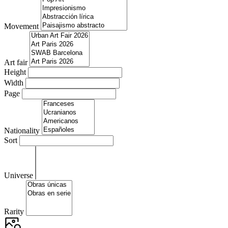
Movement
Art fair
Height
Width
Page
Nationality
Sort
Universe
Rarity