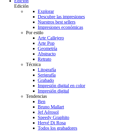
Edición
Edición
Explorar
Descubre las impresiones
Nuestros best sellers
Impresiones económicas
Por estilo
Arte Callejero
Arte Pop
Geometría
Abstracto
Retrato
Técnica
Litografía
Serigrafía
Grabado
Impresión digital en color
Impresión digital
Tendencias
Ben
Bruno Mallart
Jef Aérosol
Speedy Graphito
Hervé Di Rosa
Todos los grabadores