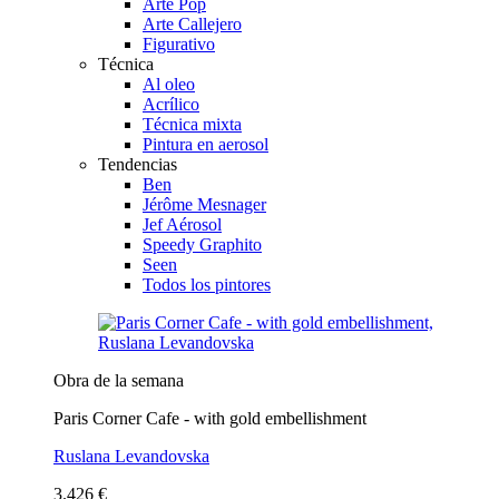
Arte Pop
Arte Callejero
Figurativo
Técnica
Al oleo
Acrílico
Técnica mixta
Pintura en aerosol
Tendencias
Ben
Jérôme Mesnager
Jef Aérosol
Speedy Graphito
Seen
Todos los pintores
Obra de la semana
Paris Corner Cafe - with gold embellishment
Ruslana Levandovska
3.426 €