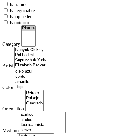
Is framed
Is negociable
Is top seller
Is outdoor
Category
Artist
Color
Orientation
Medium