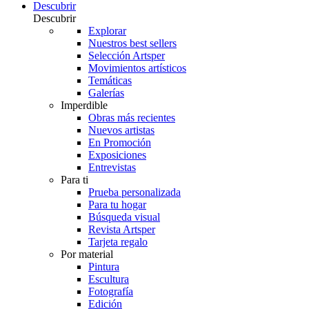
Descubrir
Descubrir
Explorar
Nuestros best sellers
Selección Artsper
Movimientos artísticos
Temáticas
Galerías
Imperdible
Obras más recientes
Nuevos artistas
En Promoción
Exposiciones
Entrevistas
Para ti
Prueba personalizada
Para tu hogar
Búsqueda visual
Revista Artsper
Tarjeta regalo
Por material
Pintura
Escultura
Fotografía
Edición