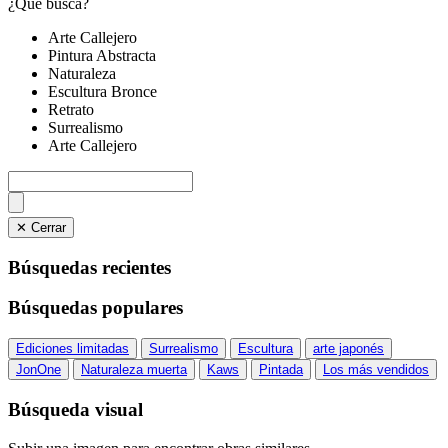
¿Qué busca?
Arte Callejero
Pintura Abstracta
Naturaleza
Escultura Bronce
Retrato
Surrealismo
Arte Callejero
✕ Cerrar
Búsquedas recientes
Búsquedas populares
Ediciones limitadas
Surrealismo
Escultura
arte japonés
JonOne
Naturaleza muerta
Kaws
Pintada
Los más vendidos
Búsqueda visual