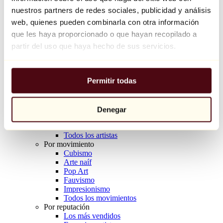
Balloon Dog (Orange)
nuestros partners de redes sociales, publicidad y análisis
Jeff Koons
web, quienes pueden combinarla con otra información
que les haya proporcionado o que hayan recopilado a
10.000 €
partir del uso que haya hecho de sus servicios.
Descubrir
Artistas
Artistas
Permitir todas
Explorar
Todos los pintores
Todos los escultores
Todos los fotógrafos
Denegar
Todos los dibujantes
Todos los diseñadores
Todos los artistas
Por movimiento
Cubismo
Arte naíf
Pop Art
Fauvismo
Impresionismo
Todos los movimientos
Por reputación
Los más vendidos