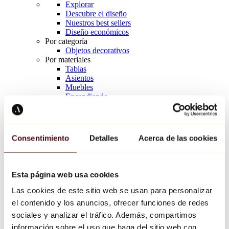
Explorar
Descubre el diseño
Nuestros best sellers
Diseño económicos
Por categoría
Objetos decorativos
Por materiales
Tablas
Asientos
Muebles
Encendiendo
Arte de la mesa
Cerámico
Tendencias
Richard Orlinski
Consentimiento
Detalles
Acerca de las cookies
Keith Haring
Jeff Koons
Yayoi Kusama
Jean-Michel Basquiat
Esta página web usa cookies
Todos los diseñadores
Las cookies de este sitio web se usan para personalizar
el contenido y los anuncios, ofrecer funciones de redes
Obra de la semana
sociales y analizar el tráfico. Además, compartimos
información sobre el uso que haga del sitio web con