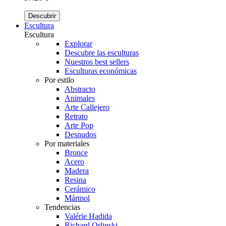
Descubrir
Escultura
Escultura
Explorar
Descubre las esculturas
Nuestros best sellers
Esculturas económicas
Por estilo
Abstracto
Animales
Arte Callejero
Retrato
Arte Pop
Desnudos
Por materiales
Bronce
Acero
Madera
Resina
Cerámico
Mármol
Tendencias
Valérie Hadida
Richard Orlinski