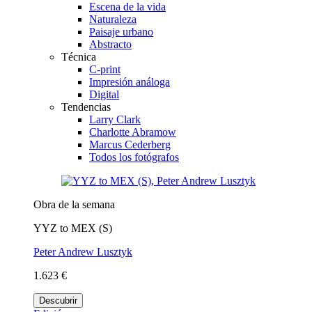
Escena de la vida
Naturaleza
Paisaje urbano
Abstracto
Técnica
C-print
Impresión análoga
Digital
Tendencias
Larry Clark
Charlotte Abramow
Marcus Cederberg
Todos los fotógrafos
Obra de la semana
YYZ to MEX (S)
Peter Andrew Lusztyk
1.623 €
Descubrir