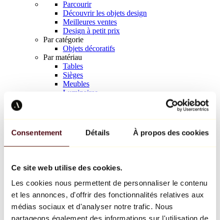
Parcourir
Découvrir les objets design
Meilleures ventes
Design à petit prix
Par catégorie
Objets décoratifs
Par matériau
Tables
Sièges
Meubles
Luminaires
Art de la table
Céramique
Tendances
Richard Orlinski
Consentement
Détails
À propos des cookies
Keith Haring
Jeff Koons
Yayoi Kusama
Jean-Michel Basquiat
Ce site web utilise des cookies.
Tous les designers
Les cookies nous permettent de personnaliser le contenu
et les annonces, d'offrir des fonctionnalités relatives aux
Œuvre de la semaine
médias sociaux et d'analyser notre trafic. Nous
partageons également des informations sur l'utilisation de