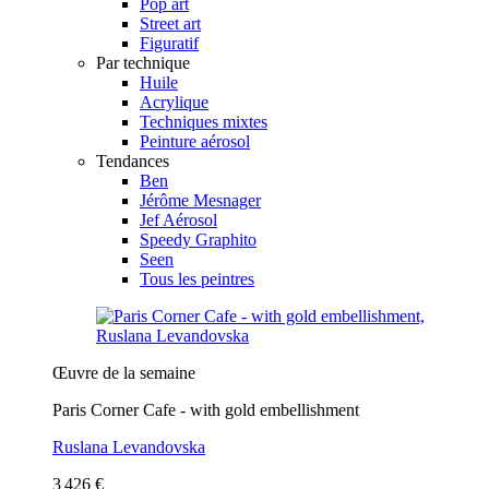
Pop art
Street art
Figuratif
Par technique
Huile
Acrylique
Techniques mixtes
Peinture aérosol
Tendances
Ben
Jérôme Mesnager
Jef Aérosol
Speedy Graphito
Seen
Tous les peintres
Œuvre de la semaine
Paris Corner Cafe - with gold embellishment
Ruslana Levandovska
3 426 €