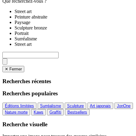
Que recherchez-vous ?
Street art
Peinture abstraite
Paysage
Sculpture bronze
Portrait
Surréalisme
Street art
✕ Fermer
Recherches récentes
Recherches populaires
Éditions limitées
Surréalisme
Sculpture
Art japonais
JonOne
Nature morte
Kaws
Graffiti
Bestsellers
Recherche visuelle