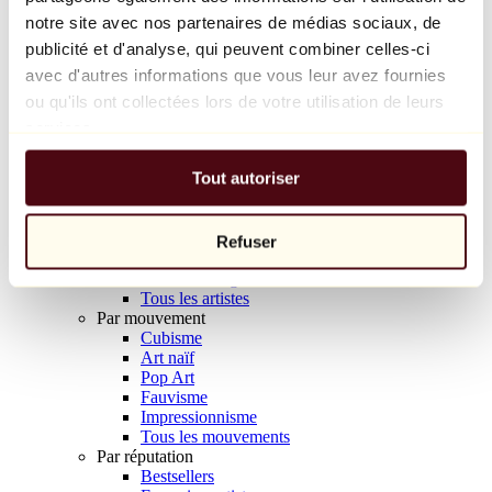
Balloon Dog (Orange)
notre site avec nos partenaires de médias sociaux, de
Jeff Koons
publicité et d'analyse, qui peuvent combiner celles-ci
avec d'autres informations que vous leur avez fournies
10 000 €
ou qu'ils ont collectées lors de votre utilisation de leurs
Découvrir
services.
Artistes
Artistes
Tout autoriser
Parcourir
Tous les peintres
Tous les sculpteurs
Tous les photographes
Refuser
Tous les dessinateurs
Tous les designers
Tous les artistes
Par mouvement
Cubisme
Art naïf
Pop Art
Fauvisme
Impressionnisme
Tous les mouvements
Par réputation
Bestsellers