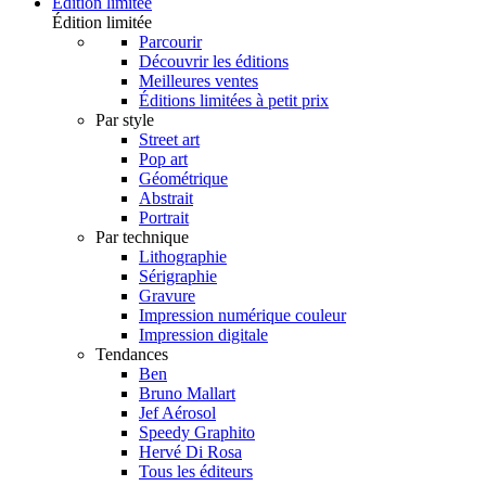
Édition limitée
Édition limitée
Parcourir
Découvrir les éditions
Meilleures ventes
Éditions limitées à petit prix
Par style
Street art
Pop art
Géométrique
Abstrait
Portrait
Par technique
Lithographie
Sérigraphie
Gravure
Impression numérique couleur
Impression digitale
Tendances
Ben
Bruno Mallart
Jef Aérosol
Speedy Graphito
Hervé Di Rosa
Tous les éditeurs