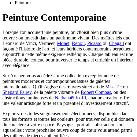
Peinture
Peinture Contemporaine
Lorsque l'on acquiert une peinture, on choisit bien plus qu'une
œuvre : on investit dans un patrimoine vivant. Des maîtres tels que
Léonard de Vinci, Vermeer,
Monet
,
Renoir
,
Picasso
ou
Chagall
ont
façonné l'histoire de l'art, et leurs héritiers contemporains perpétuent
aujourd'hui cette même exigence esthétique. Chaque tableau est une
pièce durable, conçue pour traverser le temps et enrichir un intérieur
avec élégance.
Sur Artsper, vous accédez à une collection exceptionnelle de
peintures modernes et contemporaines issues de galeries
internationales. Qu'il s'agisse des œuvres street art de
Miss.Tic
ou
Shepard Fairey
, de la palette vibrante de
Robert Combas
, ou des
abstractions lumineuses de
Nathanaël Koffi
, chaque création offre
une valeur artistique forte et un potentiel d'investissement attractif.
Explorez des toiles soigneusement sélectionnées, disponibles dans
tous les formats et toutes les couleurs, pour trouver celle qui donnera
du caractère à votre espace. Paysages, portraits, abstractions ou
aquarelles : votre prochaine œuvre coup de cœur vous attend parmi
des milliers de pièces authentifiées.