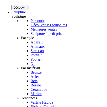
Découvrir
Sculpture
Sculpture
Parcourir
Découvrir les sculptures
Meilleures ventes
Sculpture à petit prix
Par style
Abstrait
Animaux
Street art
Portrait
Pop art
Nu
Par matériau
Bronze
Acier
Bois
Résine
Céramique
Marbre
Tendances
Valérie Hadida
Richard Orlinski