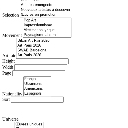
Selection
Movement
Art fair
Height
Width
Page
Nationality
Sort
Universe