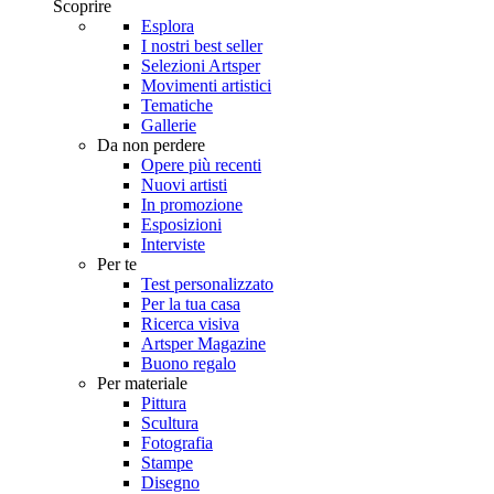
Scoprire
Esplora
I nostri best seller
Selezioni Artsper
Movimenti artistici
Tematiche
Gallerie
Da non perdere
Opere più recenti
Nuovi artisti
In promozione
Esposizioni
Interviste
Per te
Test personalizzato
Per la tua casa
Ricerca visiva
Artsper Magazine
Buono regalo
Per materiale
Pittura
Scultura
Fotografia
Stampe
Disegno