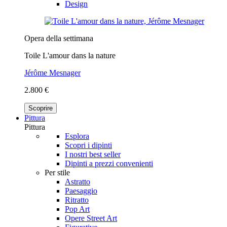
Design
Opera della settimana
Toile L'amour dans la nature
Jérôme Mesnager
2.800 €
Scoprire
Pittura
Pittura
Esplora
Scopri i dipinti
I nostri best seller
Dipinti a prezzi convenienti
Per stile
Astratto
Paesaggio
Ritratto
Pop Art
Opere Street Art