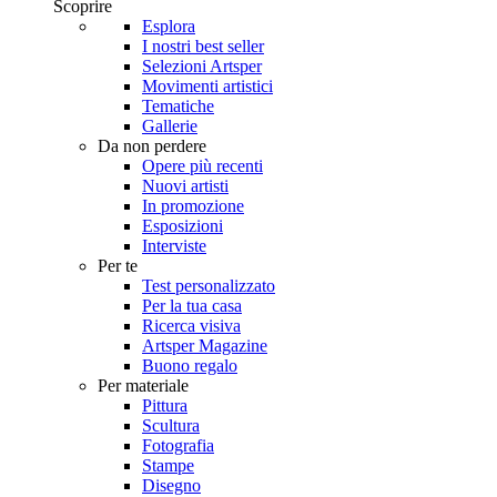
Scoprire
Esplora
I nostri best seller
Selezioni Artsper
Movimenti artistici
Tematiche
Gallerie
Da non perdere
Opere più recenti
Nuovi artisti
In promozione
Esposizioni
Interviste
Per te
Test personalizzato
Per la tua casa
Ricerca visiva
Artsper Magazine
Buono regalo
Per materiale
Pittura
Scultura
Fotografia
Stampe
Disegno