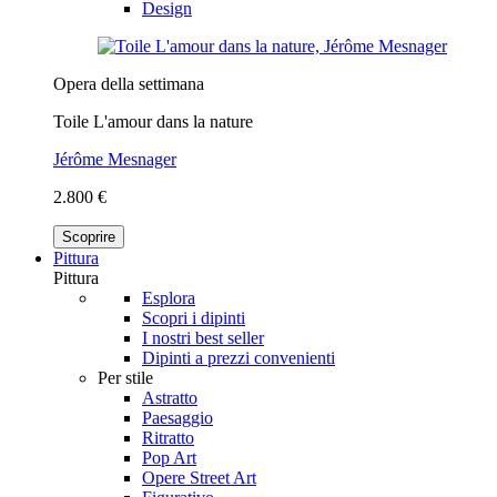
Design
Opera della settimana
Toile L'amour dans la nature
Jérôme Mesnager
2.800 €
Scoprire
Pittura
Pittura
Esplora
Scopri i dipinti
I nostri best seller
Dipinti a prezzi convenienti
Per stile
Astratto
Paesaggio
Ritratto
Pop Art
Opere Street Art