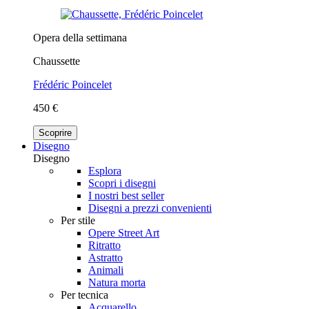
Opera della settimana
Chaussette
Frédéric Poincelet
450 €
Scoprire
Disegno
Disegno
Esplora
Scopri i disegni
I nostri best seller
Disegni a prezzi convenienti
Per stile
Opere Street Art
Ritratto
Astratto
Animali
Natura morta
Per tecnica
Acquarello