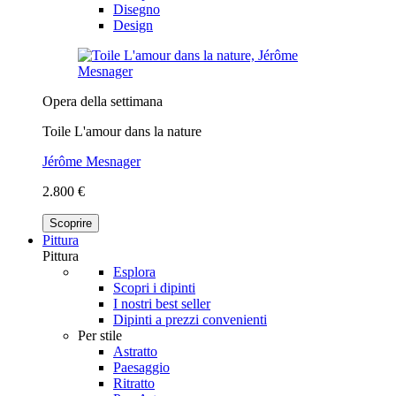
Disegno
Design
Opera della settimana
Toile L'amour dans la nature
Jérôme Mesnager
2.800 €
Scoprire
Pittura
Pittura
Esplora
Scopri i dipinti
I nostri best seller
Dipinti a prezzi convenienti
Per stile
Astratto
Paesaggio
Ritratto