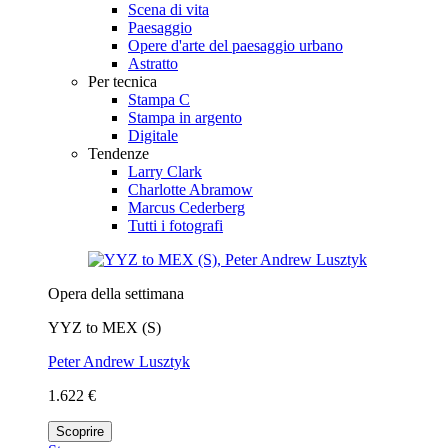
Scena di vita
Paesaggio
Opere d'arte del paesaggio urbano
Astratto
Per tecnica
Stampa C
Stampa in argento
Digitale
Tendenze
Larry Clark
Charlotte Abramow
Marcus Cederberg
Tutti i fotografi
Opera della settimana
YYZ to MEX (S)
Peter Andrew Lusztyk
1.622 €
Scoprire