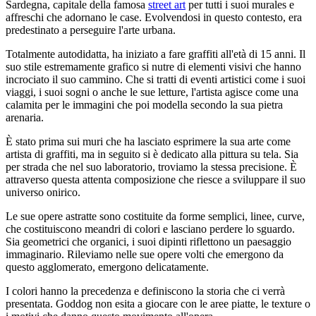
Sardegna, capitale della famosa
street art
per tutti i suoi murales e
affreschi che adornano le case. Evolvendosi in questo contesto, era
predestinato a perseguire l'arte urbana.
Totalmente autodidatta, ha iniziato a fare graffiti all'età di 15 anni. Il
suo stile estremamente grafico si nutre di elementi visivi che hanno
incrociato il suo cammino. Che si tratti di eventi artistici come i suoi
viaggi, i suoi sogni o anche le sue letture, l'artista agisce come una
calamita per le immagini che poi modella secondo la sua pietra
arenaria.
È stato prima sui muri che ha lasciato esprimere la sua arte come
artista di graffiti, ma in seguito si è dedicato alla pittura su tela. Sia
per strada che nel suo laboratorio, troviamo la stessa precisione. È
attraverso questa attenta composizione che riesce a sviluppare il suo
universo onirico.
Le sue opere astratte sono costituite da forme semplici, linee, curve,
che costituiscono meandri di colori e lasciano perdere lo sguardo.
Sia geometrici che organici, i suoi dipinti riflettono un paesaggio
immaginario. Rileviamo nelle sue opere volti che emergono da
questo agglomerato, emergono delicatamente.
I colori hanno la precedenza e definiscono la storia che ci verrà
presentata. Goddog non esita a giocare con le aree piatte, le texture o