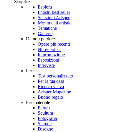
Scoprire
Esplora
I nostri best seller
Selezioni Artsper
Movimenti artistici
Tematiche
Gallerie
Da non perdere
Opere più recenti
Nuovi artisti
In promozione
Esposizioni
Interviste
Per te
Test personalizzato
Per la tua casa
Ricerca visiva
Artsper Magazine
Buono regalo
Per materiale
Pittura
Scultura
Fotografia
Stampe
Disegno