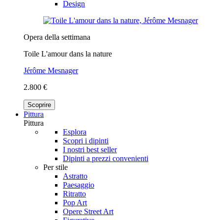
Design
Opera della settimana
Toile L'amour dans la nature
Jérôme Mesnager
2.800 €
Scoprire
Pittura
Pittura
Esplora
Scopri i dipinti
I nostri best seller
Dipinti a prezzi convenienti
Per stile
Astratto
Paesaggio
Ritratto
Pop Art
Opere Street Art