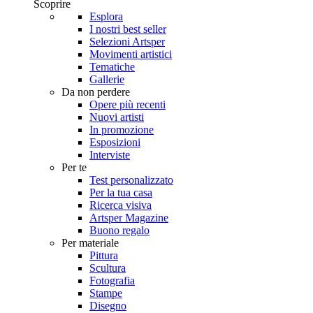
Scoprire
Esplora
I nostri best seller
Selezioni Artsper
Movimenti artistici
Tematiche
Gallerie
Da non perdere
Opere più recenti
Nuovi artisti
In promozione
Esposizioni
Interviste
Per te
Test personalizzato
Per la tua casa
Ricerca visiva
Artsper Magazine
Buono regalo
Per materiale
Pittura
Scultura
Fotografia
Stampe
Disegno