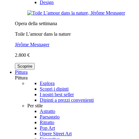
Design
Opera della settimana
Toile L'amour dans la nature
Jérôme Mesnager
2.800 €
Scoprire
Pittura
Pittura
Esplora
Scopri i dipinti
I nostri best seller
Dipinti a prezzi convenienti
Per stile
Astratto
Paesaggio
Ritratto
Pop Art
Opere Street Art