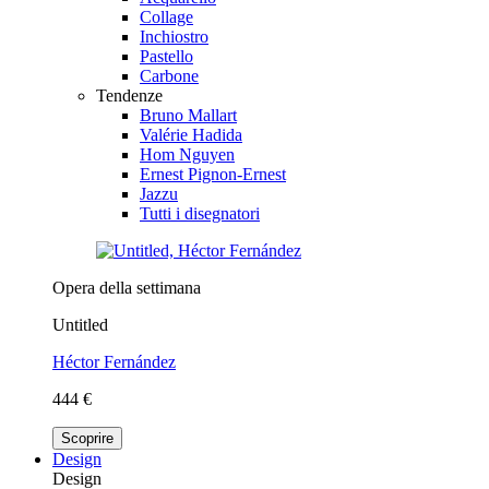
Collage
Inchiostro
Pastello
Carbone
Tendenze
Bruno Mallart
Valérie Hadida
Hom Nguyen
Ernest Pignon-Ernest
Jazzu
Tutti i disegnatori
Opera della settimana
Untitled
Héctor Fernández
444 €
Scoprire
Design
Design