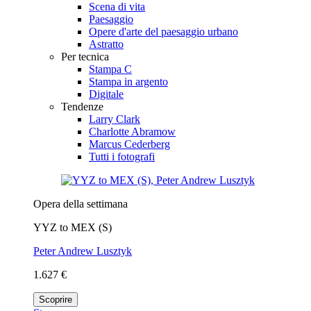
Scena di vita
Paesaggio
Opere d'arte del paesaggio urbano
Astratto
Per tecnica
Stampa C
Stampa in argento
Digitale
Tendenze
Larry Clark
Charlotte Abramow
Marcus Cederberg
Tutti i fotografi
Opera della settimana
YYZ to MEX (S)
Peter Andrew Lusztyk
1.627 €
Scoprire