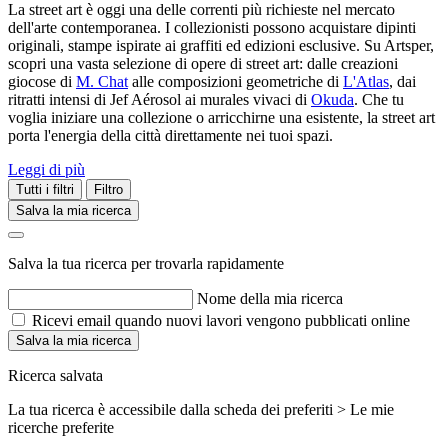
La street art è oggi una delle correnti più richieste nel mercato
dell'arte contemporanea. I collezionisti possono acquistare dipinti
originali, stampe ispirate ai graffiti ed edizioni esclusive. Su Artsper,
scopri una vasta selezione di opere di street art: dalle creazioni
giocose di
M. Chat
alle composizioni geometriche di
L'Atlas
, dai
ritratti intensi di Jef Aérosol ai murales vivaci di
Okuda
. Che tu
voglia iniziare una collezione o arricchirne una esistente, la street art
porta l'energia della città direttamente nei tuoi spazi.
Leggi di più
Tutti i filtri
Filtro
Salva la mia ricerca
Salva la tua ricerca per trovarla rapidamente
Nome della mia ricerca
Ricevi email quando nuovi lavori vengono pubblicati online
Salva la mia ricerca
Ricerca salvata
La tua ricerca è accessibile dalla scheda dei preferiti > Le mie
ricerche preferite