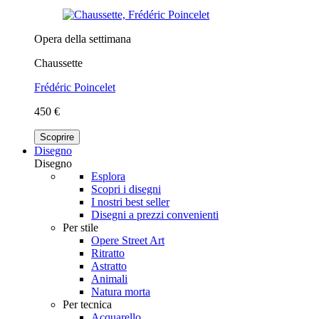
Opera della settimana
Chaussette
Frédéric Poincelet
450 €
Scoprire
Disegno
Disegno
Esplora
Scopri i disegni
I nostri best seller
Disegni a prezzi convenienti
Per stile
Opere Street Art
Ritratto
Astratto
Animali
Natura morta
Per tecnica
Acquarello