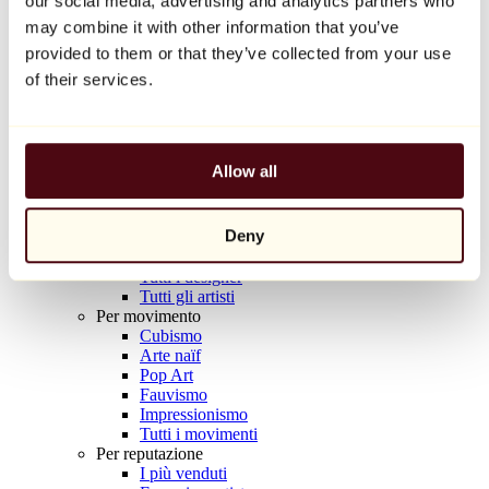
our social media, advertising and analytics partners who
Balloon Dog (Orange)
may combine it with other information that you’ve
Jeff Koons
provided to them or that they’ve collected from your use
10.000 €
of their services.
Scoprire
Artisti
Artisti
Allow all
Esplora
Tutti i pittori
Tutti gli scultori
Deny
Tutti i fotografi
Tutti i disegnatori
Tutti i designer
Tutti gli artisti
Per movimento
Cubismo
Arte naïf
Pop Art
Fauvismo
Impressionismo
Tutti i movimenti
Per reputazione
I più venduti