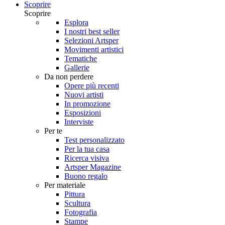
Scoprire
Scoprire
Esplora
I nostri best seller
Selezioni Artsper
Movimenti artistici
Tematiche
Gallerie
Da non perdere
Opere più recenti
Nuovi artisti
In promozione
Esposizioni
Interviste
Per te
Test personalizzato
Per la tua casa
Ricerca visiva
Artsper Magazine
Buono regalo
Per materiale
Pittura
Scultura
Fotografia
Stampe