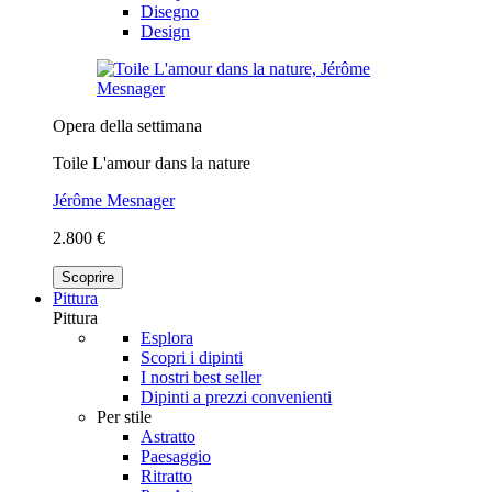
Disegno
Design
Opera della settimana
Toile L'amour dans la nature
Jérôme Mesnager
2.800 €
Scoprire
Pittura
Pittura
Esplora
Scopri i dipinti
I nostri best seller
Dipinti a prezzi convenienti
Per stile
Astratto
Paesaggio
Ritratto