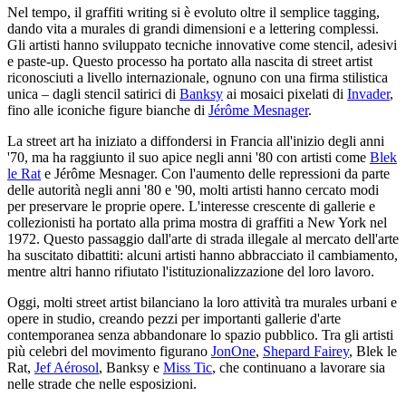
Nel tempo, il graffiti writing si è evoluto oltre il semplice tagging,
dando vita a murales di grandi dimensioni e a lettering complessi.
Gli artisti hanno sviluppato tecniche innovative come stencil, adesivi
e paste-up. Questo processo ha portato alla nascita di street artist
riconosciuti a livello internazionale, ognuno con una firma stilistica
unica – dagli stencil satirici di
Banksy
ai mosaici pixelati di
Invader
,
fino alle iconiche figure bianche di
Jérôme Mesnager
.
La street art ha iniziato a diffondersi in Francia all'inizio degli anni
'70, ma ha raggiunto il suo apice negli anni '80 con artisti come
Blek
le Rat
e Jérôme Mesnager. Con l'aumento delle repressioni da parte
delle autorità negli anni '80 e '90, molti artisti hanno cercato modi
per preservare le proprie opere. L'interesse crescente di gallerie e
collezionisti ha portato alla prima mostra di graffiti a New York nel
1972. Questo passaggio dall'arte di strada illegale al mercato dell'arte
ha suscitato dibattiti: alcuni artisti hanno abbracciato il cambiamento,
mentre altri hanno rifiutato l'istituzionalizzazione del loro lavoro.
Oggi, molti street artist bilanciano la loro attività tra murales urbani e
opere in studio, creando pezzi per importanti gallerie d'arte
contemporanea senza abbandonare lo spazio pubblico. Tra gli artisti
più celebri del movimento figurano
JonOne
,
Shepard Fairey
, Blek le
Rat,
Jef Aérosol
, Banksy e
Miss Tic
, che continuano a lavorare sia
nelle strade che nelle esposizioni.