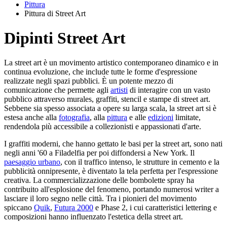
Pittura
Pittura di Street Art
Dipinti Street Art
La street art è un movimento artistico contemporaneo dinamico e in
continua evoluzione, che include tutte le forme d'espressione
realizzate negli spazi pubblici. È un potente mezzo di
comunicazione che permette agli
artisti
di interagire con un vasto
pubblico attraverso murales, graffiti, stencil e stampe di street art.
Sebbene sia spesso associata a opere su larga scala, la street art si è
estesa anche alla
fotografia
, alla
pittura
e alle
edizioni
limitate,
rendendola più accessibile a collezionisti e appassionati d'arte.
I graffiti moderni, che hanno gettato le basi per la street art, sono nati
negli anni '60 a Filadelfia per poi diffondersi a New York. Il
paesaggio urbano
, con il traffico intenso, le strutture in cemento e la
pubblicità onnipresente, è diventato la tela perfetta per l'espressione
creativa. La commercializzazione delle bombolette spray ha
contribuito all'esplosione del fenomeno, portando numerosi writer a
lasciare il loro segno nelle città. Tra i pionieri del movimento
spiccano
Quik
,
Futura 2000
e Phase 2, i cui caratteristici lettering e
composizioni hanno influenzato l'estetica della street art.