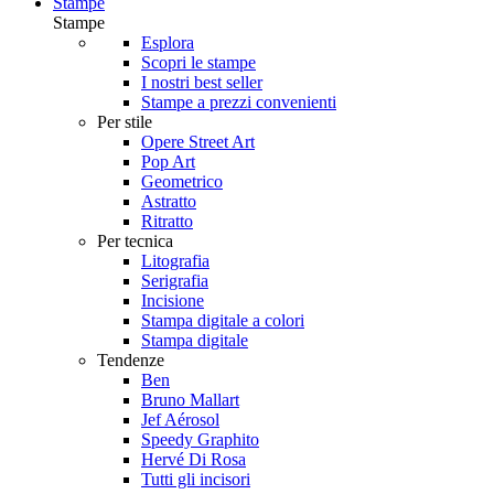
Stampe
Stampe
Esplora
Scopri le stampe
I nostri best seller
Stampe a prezzi convenienti
Per stile
Opere Street Art
Pop Art
Geometrico
Astratto
Ritratto
Per tecnica
Litografia
Serigrafia
Incisione
Stampa digitale a colori
Stampa digitale
Tendenze
Ben
Bruno Mallart
Jef Aérosol
Speedy Graphito
Hervé Di Rosa
Tutti gli incisori