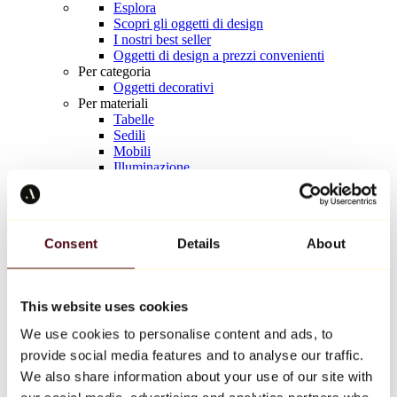
Esplora
Scopri gli oggetti di design
I nostri best seller
Oggetti di design a prezzi convenienti
Per categoria
Oggetti decorativi
Per materiali
Tabelle
Sedili
Mobili
Illuminazione
Tavola d'arte
Ceramica
Tendenze
Richard Orlinski
Consent
Details
About
Keith Haring
Jeff Koons
Yayoi Kusama
Jean-Michel Basquiat
This website uses cookies
Tutti i designer
We use cookies to personalise content and ads, to
provide social media features and to analyse our traffic.
Opera della settimana
We also share information about your use of our site with