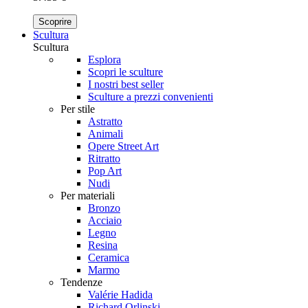
Scoprire
Scultura
Scultura
Esplora
Scopri le sculture
I nostri best seller
Sculture a prezzi convenienti
Per stile
Astratto
Animali
Opere Street Art
Ritratto
Pop Art
Nudi
Per materiali
Bronzo
Acciaio
Legno
Resina
Ceramica
Marmo
Tendenze
Valérie Hadida
Richard Orlinski