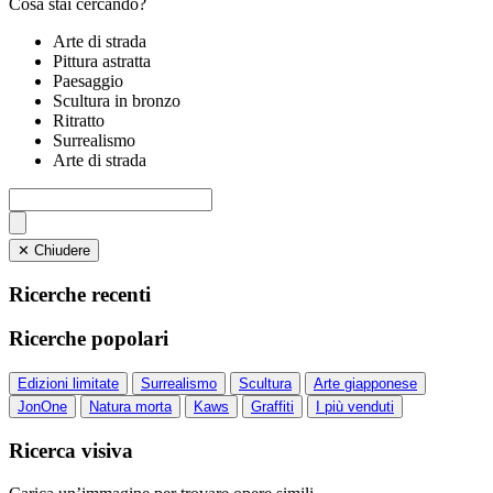
Cosa stai cercando?
Arte di strada
Pittura astratta
Paesaggio
Scultura in bronzo
Ritratto
Surrealismo
Arte di strada
✕ Chiudere
Ricerche recenti
Ricerche popolari
Edizioni limitate
Surrealismo
Scultura
Arte giapponese
JonOne
Natura morta
Kaws
Graffiti
I più venduti
Ricerca visiva