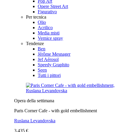
Pop Art
Opere Street Art
Figurativo
Per tecnica
Olio
Acrilico
Media misti
Vernice spray
Tendenze
Ben
Jérôme Mesnager
Jef Aérosol
Speedy Graphito
Seen
Tutti i pittori
Opera della settimana
Paris Corner Cafe - with gold embellishment
Ruslana Levandovska
3.435 €