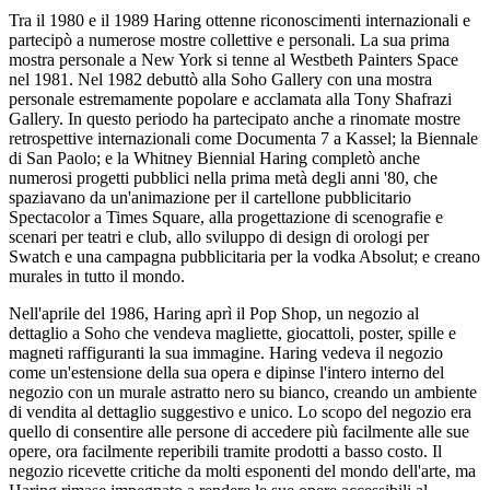
Tra il 1980 e il 1989 Haring ottenne riconoscimenti internazionali e
partecipò a numerose mostre collettive e personali. La sua prima
mostra personale a New York si tenne al Westbeth Painters Space
nel 1981. Nel 1982 debuttò alla Soho Gallery con una mostra
personale estremamente popolare e acclamata alla Tony Shafrazi
Gallery. In questo periodo ha partecipato anche a rinomate mostre
retrospettive internazionali come Documenta 7 a Kassel; la Biennale
di San Paolo; e la Whitney Biennial Haring completò anche
numerosi progetti pubblici nella prima metà degli anni '80, che
spaziavano da un'animazione per il cartellone pubblicitario
Spectacolor a Times Square, alla progettazione di scenografie e
scenari per teatri e club, allo sviluppo di design di orologi per
Swatch e una campagna pubblicitaria per la vodka Absolut; e creano
murales in tutto il mondo.
Nell'aprile del 1986, Haring aprì il Pop Shop, un negozio al
dettaglio a Soho che vendeva magliette, giocattoli, poster, spille e
magneti raffiguranti la sua immagine. Haring vedeva il negozio
come un'estensione della sua opera e dipinse l'intero interno del
negozio con un murale astratto nero su bianco, creando un ambiente
di vendita al dettaglio suggestivo e unico. Lo scopo del negozio era
quello di consentire alle persone di accedere più facilmente alle sue
opere, ora facilmente reperibili tramite prodotti a basso costo. Il
negozio ricevette critiche da molti esponenti del mondo dell'arte, ma