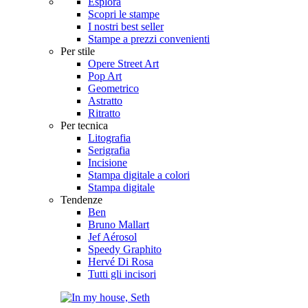
Esplora
Scopri le stampe
I nostri best seller
Stampe a prezzi convenienti
Per stile
Opere Street Art
Pop Art
Geometrico
Astratto
Ritratto
Per tecnica
Litografia
Serigrafia
Incisione
Stampa digitale a colori
Stampa digitale
Tendenze
Ben
Bruno Mallart
Jef Aérosol
Speedy Graphito
Hervé Di Rosa
Tutti gli incisori