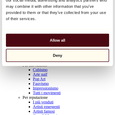
our social media, advertising and analytics partners who
Natacha Birds
may combine it with other information that you’ve
69 €
provided to them or that they’ve collected from your use
of their services.
Scoprire
Artisti
Artisti
Esplora
Tutti i pittori
Allow all
Tutti gli scultori
Tutti i fotografi
Tutti i disegnatori
Deny
Tutti i designer
Tutti gli artisti
Per movimento
Cubismo
Arte naïf
Pop Art
Fauvismo
Impressionismo
Tutti i movimenti
Per reputazione
I più venduti
Artisti emergenti
Artisti famosi