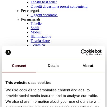
I nostri best seller
Oggetti di design a prezzi convenienti
Per categoria
Oggetti decorativi
Per materiali
Tabelle
Sedili
Mobili
Illuminazione
Tavola d'arte
Ceramica
Tendenze
Richard Orlinski
Keith Haring
Jeff Koons
Consent
Details
About
Jean-Michel Basquiat
Kaws
Tutti i designer
This website uses cookies
We use cookies to personalise content and ads, to
Opera della settimana
provide social media features and to analyse our traffic.
Une poignée de prières.
We also share information about your use of our site with