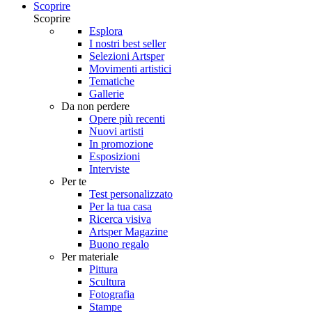
Scoprire
Scoprire
Esplora
I nostri best seller
Selezioni Artsper
Movimenti artistici
Tematiche
Gallerie
Da non perdere
Opere più recenti
Nuovi artisti
In promozione
Esposizioni
Interviste
Per te
Test personalizzato
Per la tua casa
Ricerca visiva
Artsper Magazine
Buono regalo
Per materiale
Pittura
Scultura
Fotografia
Stampe