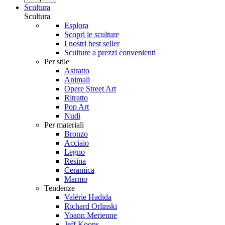
Scultura
Scultura
Esplora
Scopri le sculture
I nostri best seller
Sculture a prezzi convenienti
Per stile
Astratto
Animali
Opere Street Art
Ritratto
Pop Art
Nudi
Per materiali
Bronzo
Acciaio
Legno
Resina
Ceramica
Marmo
Tendenze
Valérie Hadida
Richard Orlinski
Yoann Merienne
Jeff Koons