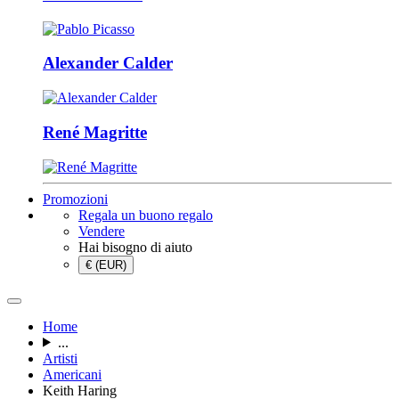
Alexander Calder
René Magritte
Promozioni
Regala un buono regalo
Vendere
Hai bisogno di aiuto
€ (EUR)
Home
...
Artisti
Americani
Keith Haring