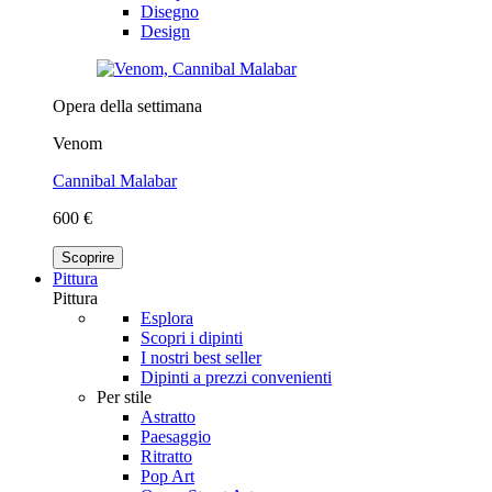
Disegno
Design
Opera della settimana
Venom
Cannibal Malabar
600 €
Scoprire
Pittura
Pittura
Esplora
Scopri i dipinti
I nostri best seller
Dipinti a prezzi convenienti
Per stile
Astratto
Paesaggio
Ritratto
Pop Art