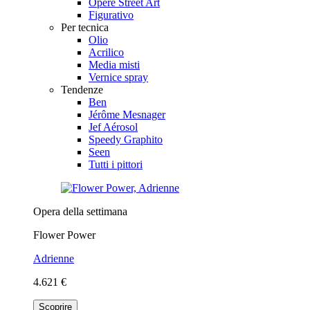
Opere Street Art
Figurativo
Per tecnica
Olio
Acrilico
Media misti
Vernice spray
Tendenze
Ben
Jérôme Mesnager
Jef Aérosol
Speedy Graphito
Seen
Tutti i pittori
Opera della settimana
Flower Power
Adrienne
4.621 €
Scoprire