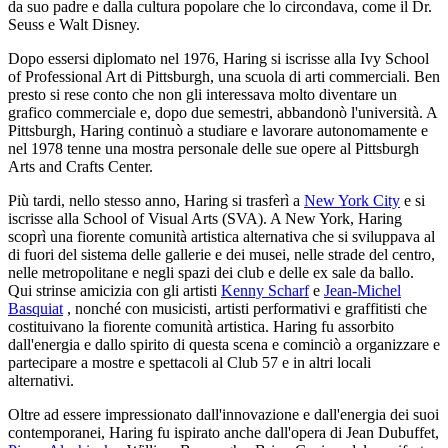
da suo padre e dalla cultura popolare che lo circondava, come il Dr.
Seuss e Walt Disney.
Dopo essersi diplomato nel 1976, Haring si iscrisse alla Ivy School
of Professional Art di Pittsburgh, una scuola di arti commerciali. Ben
presto si rese conto che non gli interessava molto diventare un
grafico commerciale e, dopo due semestri, abbandonò l'università. A
Pittsburgh, Haring continuò a studiare e lavorare autonomamente e
nel 1978 tenne una mostra personale delle sue opere al Pittsburgh
Arts and Crafts Center.
Più tardi, nello stesso anno, Haring si trasferì a
New York City
e si
iscrisse alla School of Visual Arts (SVA). A New York, Haring
scoprì una fiorente comunità artistica alternativa che si sviluppava al
di fuori del sistema delle gallerie e dei musei, nelle strade del centro,
nelle metropolitane e negli spazi dei club e delle ex sale da ballo.
Qui strinse amicizia con gli artisti
Kenny Scharf
e
Jean-Michel
Basquiat
, nonché con musicisti, artisti performativi e graffitisti che
costituivano la fiorente comunità artistica. Haring fu assorbito
dall'energia e dallo spirito di questa scena e cominciò a organizzare e
partecipare a mostre e spettacoli al Club 57 e in altri locali
alternativi.
Oltre ad essere impressionato dall'innovazione e dall'energia dei suoi
contemporanei, Haring fu ispirato anche dall'opera di Jean Dubuffet,