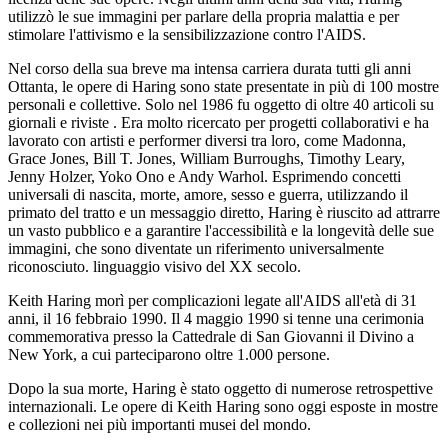
utilizzò le sue immagini per parlare della propria malattia e per
stimolare l'attivismo e la sensibilizzazione contro l'AIDS.
Nel corso della sua breve ma intensa carriera durata tutti gli anni
Ottanta, le opere di Haring sono state presentate in più di 100 mostre
personali e collettive. Solo nel 1986 fu oggetto di oltre 40 articoli su
giornali e riviste . Era molto ricercato per progetti collaborativi e ha
lavorato con artisti e performer diversi tra loro, come Madonna,
Grace Jones, Bill T. Jones, William Burroughs, Timothy Leary,
Jenny Holzer, Yoko Ono e Andy Warhol. Esprimendo concetti
universali di nascita, morte, amore, sesso e guerra, utilizzando il
primato del tratto e un messaggio diretto, Haring è riuscito ad attrarre
un vasto pubblico e a garantire l'accessibilità e la longevità delle sue
immagini, che sono diventate un riferimento universalmente
riconosciuto. linguaggio visivo del XX secolo.
Keith Haring morì per complicazioni legate all'AIDS all'età di 31
anni, il 16 febbraio 1990. Il 4 maggio 1990 si tenne una cerimonia
commemorativa presso la Cattedrale di San Giovanni il Divino a
New York, a cui parteciparono oltre 1.000 persone.
Dopo la sua morte, Haring è stato oggetto di numerose retrospettive
internazionali. Le opere di Keith Haring sono oggi esposte in mostre
e collezioni nei più importanti musei del mondo.