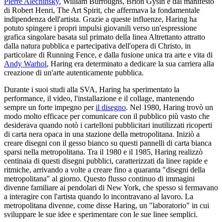
Pierre Alechinsky
, William Burroughs, Brion Gysin e dal manifesto
di Robert Henri, The Art Spirit, che affermava la fondamentale
indipendenza dell'artista. Grazie a queste influenze, Haring ha
potuto spingere i propri impulsi giovanili verso un'espressione
grafica singolare basata sul primato della linea Altrettanto attratto
dalla natura pubblica e partecipativa dell'opera di Christo, in
particolare di Running Fence, e dalla fusione unica tra arte e vita di
Andy Warhol
, Haring era determinato a dedicare la sua carriera alla
creazione di un'arte autenticamente pubblica.
Durante i suoi studi alla SVA, Haring ha sperimentato la
performance, il video, l'installazione e il collage, mantenendo
sempre un forte impegno per
il disegno
. Nel 1980, Haring trovò un
modo molto efficace per comunicare con il pubblico più vasto che
desiderava quando notò i cartelloni pubblicitari inutilizzati ricoperti
di carta nera opaca in una stazione della metropolitana. Iniziò a
creare disegni con il gesso bianco su questi pannelli di carta bianca
sparsi nella metropolitana. Tra il 1980 e il 1985, Haring realizzò
centinaia di questi disegni pubblici, caratterizzati da linee rapide e
ritmiche, arrivando a volte a creare fino a quaranta "disegni della
metropolitana" al giorno. Questo flusso continuo di immagini
divenne familiare ai pendolari di New York, che spesso si fermavano
a interagire con l'artista quando lo incontravano al lavoro. La
metropolitana divenne, come disse Haring, un "laboratorio" in cui
sviluppare le sue idee e sperimentare con le sue linee semplici.