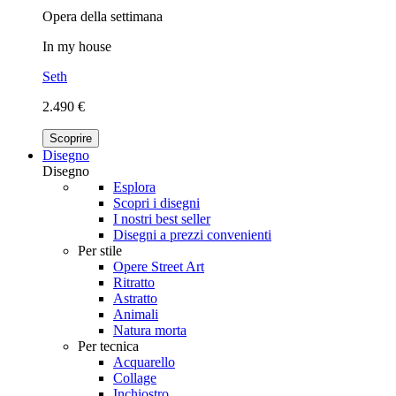
Opera della settimana
In my house
Seth
2.490 €
Scoprire
Disegno
Disegno
Esplora
Scopri i disegni
I nostri best seller
Disegni a prezzi convenienti
Per stile
Opere Street Art
Ritratto
Astratto
Animali
Natura morta
Per tecnica
Acquarello
Collage
Inchiostro