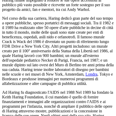
Haring rimase impegnato a rendere le sue opere accessibili al
pubblico più vasto possibile e ricevette un forte sostegno per il suo
progetto da amici, fan e mentori, tra cui Andy Warhol.
Nel corso della sua carriera, Haring dedicò gran parte del suo tempo
a opere pubbliche, spesso portatrici di messaggi sociali. Tra il 1982 e
il 1989 ha realizzato oltre 50 opere d'arte pubbliche in decine di città
in tutto il mondo, molte delle quali sono state create per enti di
beneficenza, ospedali, asili nido e orfanotrofi. Il famoso murale
Crack is Wack del 1986 è diventato un punto di riferimento lungo
FDR Drive a New York City. Altri progetti includono: un murale
creato per il 100° anniversario della Statua della Libertà nel 1986, al
quale Haring lavorò con 900 bambini; un murale all'esterno
dell'ospedale pediatrico Necker di Parigi, Francia, nel 1987; e un
murale dipinto sul lato ovest del Muro di Berlino tre anni prima della
sua caduta. Haring tenne inoltre laboratori di disegno per bambini
nelle scuole e nei musei di New York, Amsterdam,
Londra
, Tokyo e
Bordeaux e produsse immagini per numerosi programmi di
alfabetizzazione e altre campagne di pubblica utilità.
Ad Haring fu diagnosticato l'AIDS nel 1988 Nel 1989 ha fondato la
Keith Haring Foundation, il cui mandato è quello di fornire
finanziamenti e immagini alle organizzazioni contro l'AIDS e ai
programmi per l'infanzia, nonché di ampliare il pubblico delle opere
di Haring attraverso mostre, pubblicazioni e la concessione in
licenza delle sue opere. Negli ultimi anni della sua vita, Haring