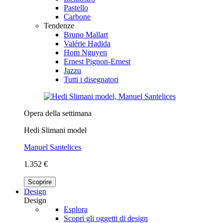
Pastello
Carbone
Tendenze
Bruno Mallart
Valérie Hadida
Hom Nguyen
Ernest Pignon-Ernest
Jazzu
Tutti i disegnatori
Opera della settimana
Hedi Slimani model
Manuel Santelices
1.352 €
Scoprire
Design
Design
Esplora
Scopri gli oggetti di design