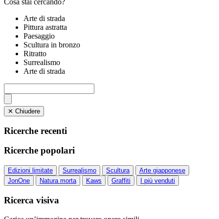
Cosa stai cercando?
Arte di strada
Pittura astratta
Paesaggio
Scultura in bronzo
Ritratto
Surrealismo
Arte di strada
✕ Chiudere
Ricerche recenti
Ricerche popolari
Edizioni limitate
Surrealismo
Scultura
Arte giapponese
JonOne
Natura morta
Kaws
Graffiti
I più venduti
Ricerca visiva