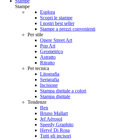
Stampe
Stampe
Esplora
Scopri le stampe
I nostri best seller
Stampe a prezzi convenienti
Per stile
Opere Street Art
Pop Art
Geometrico
Astratto
Ritratto
Per tecnica
Litografia
Serigrafia
Incisione
Stampa digitale a colori
Stampa digitale
Tendenze
Ben
Bruno Mallart
Jef Aérosol
Speedy Graphito
Hervé Di Rosa
Tutti gli incisori