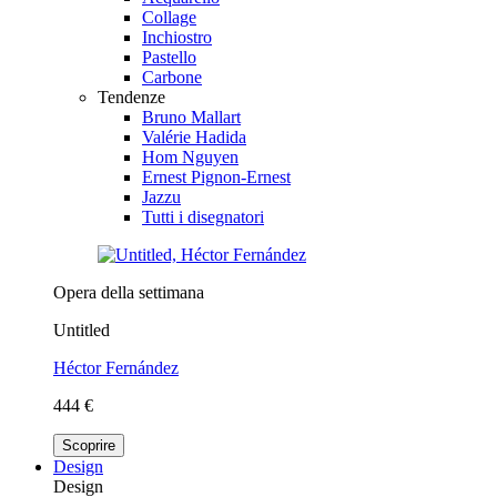
Collage
Inchiostro
Pastello
Carbone
Tendenze
Bruno Mallart
Valérie Hadida
Hom Nguyen
Ernest Pignon-Ernest
Jazzu
Tutti i disegnatori
Opera della settimana
Untitled
Héctor Fernández
444 €
Scoprire
Design
Design