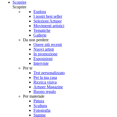
Scoprire
Scoprire
Esplora
I nostri best seller
Selezioni Artsper
Movimenti artistici
Tematiche
Gallerie
Da non perdere
Opere più recenti
Nuovi artisti
In promozione
Esposizioni
Interviste
Per te
Test personalizzato
Per la tua casa
Ricerca visiva
Artsper Magazine
Buono regalo
Per materiale
Pittura
Scultura
Fotografia
Stampe