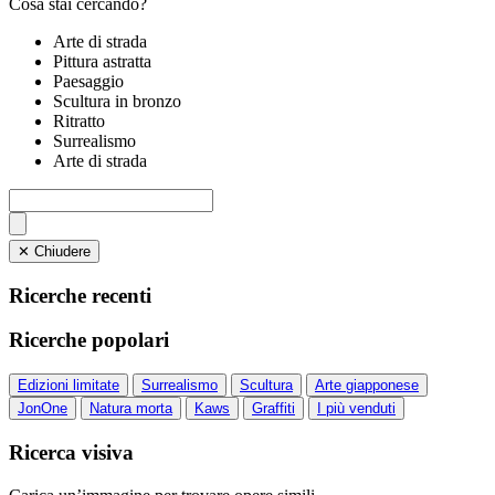
Cosa stai cercando?
Arte di strada
Pittura astratta
Paesaggio
Scultura in bronzo
Ritratto
Surrealismo
Arte di strada
✕ Chiudere
Ricerche recenti
Ricerche popolari
Edizioni limitate
Surrealismo
Scultura
Arte giapponese
JonOne
Natura morta
Kaws
Graffiti
I più venduti
Ricerca visiva