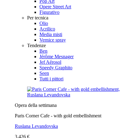
Pop Art
Opere Street Art
Figurativo
Per tecnica
Olio
Acrilico
Media misti
Vernice spray
Tendenze
Ben
Jérôme Mesnager
Jef Aérosol
Speedy Graphito
Seen
Tutti i pittori
Opera della settimana
Paris Corner Cafe - with gold embellishment
Ruslana Levandovska
3.426 €