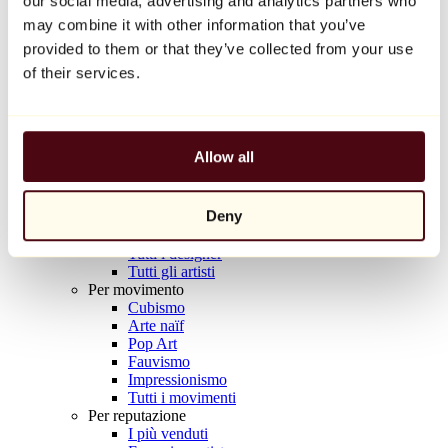
our social media, advertising and analytics partners who
Balloon Dog (Orange)
may combine it with other information that you’ve
Jeff Koons
provided to them or that they’ve collected from your use
10.000 €
of their services.
Scoprire
Artisti
Artisti
Allow all
Esplora
Tutti i pittori
Tutti gli scultori
Deny
Tutti i fotografi
Tutti i disegnatori
Tutti i designer
Tutti gli artisti
Per movimento
Cubismo
Arte naïf
Pop Art
Fauvismo
Impressionismo
Tutti i movimenti
Per reputazione
I più venduti