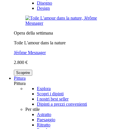
Disegno
Design
Opera della settimana
Toile L'amour dans la nature
Jérôme Mesnager
2.800 €
Scoprire
Pittura
Pittura
Esplora
Scopri i dipinti
I nostri best seller
Dipinti a prezzi convenienti
Per stile
Astratto
Paesaggio
Ritratto