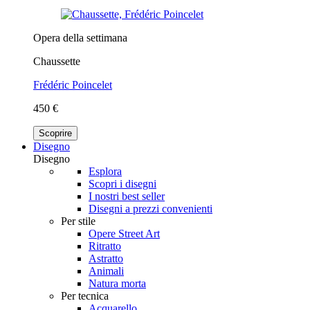
Opera della settimana
Chaussette
Frédéric Poincelet
450 €
Scoprire
Disegno
Disegno
Esplora
Scopri i disegni
I nostri best seller
Disegni a prezzi convenienti
Per stile
Opere Street Art
Ritratto
Astratto
Animali
Natura morta
Per tecnica
Acquarello