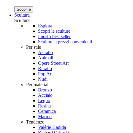
Scoprire
Scultura
Scultura
Esplora
Scopri le sculture
I nostri best seller
Sculture a prezzi convenienti
Per stile
Astratto
Animali
Opere Street Art
Ritratto
Pop Art
Nudi
Per materiali
Bronzo
Acciaio
Legno
Resina
Ceramica
Marmo
Tendenze
Valérie Hadida
Richard Orlinski