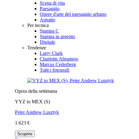
Scena di vita
Paesaggio
Opere d'arte del paesaggio urbano
Astratto
Per tecnica
Stampa C
Stampa in argento
Digitale
Tendenze
Larry Clark
Charlotte Abramow
Marcus Cederberg
Tutti i fotografi
Opera della settimana
YYZ to MEX (S)
Peter Andrew Lusztyk
1.623 €
Scoprire