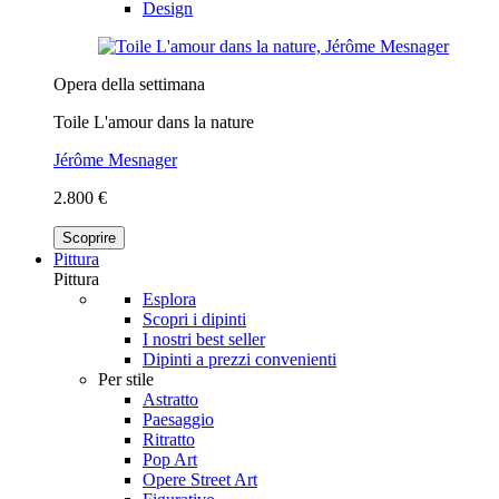
Design
Opera della settimana
Toile L'amour dans la nature
Jérôme Mesnager
2.800 €
Scoprire
Pittura
Pittura
Esplora
Scopri i dipinti
I nostri best seller
Dipinti a prezzi convenienti
Per stile
Astratto
Paesaggio
Ritratto
Pop Art
Opere Street Art