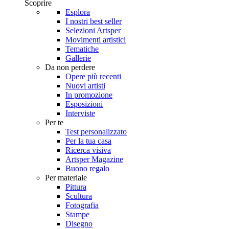
Scoprire
Esplora
I nostri best seller
Selezioni Artsper
Movimenti artistici
Tematiche
Gallerie
Da non perdere
Opere più recenti
Nuovi artisti
In promozione
Esposizioni
Interviste
Per te
Test personalizzato
Per la tua casa
Ricerca visiva
Artsper Magazine
Buono regalo
Per materiale
Pittura
Scultura
Fotografia
Stampe
Disegno