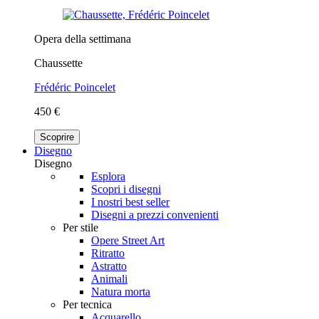
Opera della settimana
Chaussette
Frédéric Poincelet
450 €
Scoprire
Disegno
Disegno
Esplora
Scopri i disegni
I nostri best seller
Disegni a prezzi convenienti
Per stile
Opere Street Art
Ritratto
Astratto
Animali
Natura morta
Per tecnica
Acquarello