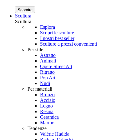
Scoprire
Scultura
Scultura
Esplora
Scopri le sculture
I nostri best seller
Sculture a prezzi convenienti
Per stile
Astratto
Animali
Opere Street Art
Ritratto
Pop Art
Nudi
Per materiali
Bronzo
Acciaio
Legno
Resina
Ceramica
Marmo
Tendenze
Valérie Hadida
Richard Orlinski