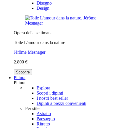
Disegno
Design
Opera della settimana
Toile L'amour dans la nature
Jérôme Mesnager
2.800 €
Scoprire
Pittura
Pittura
Esplora
Scopri i dipinti
I nostri best seller
Dipinti a prezzi convenienti
Per stile
Astratto
Paesaggio
Ritratto