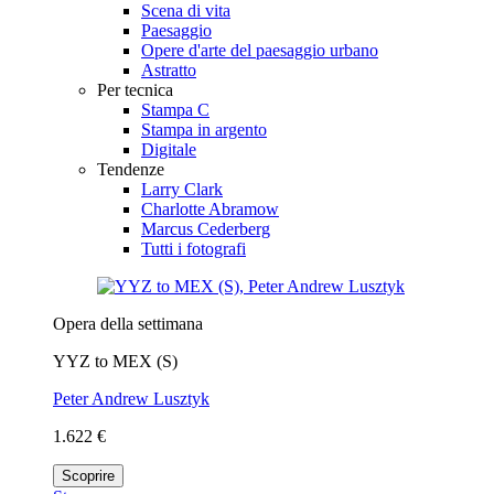
Scena di vita
Paesaggio
Opere d'arte del paesaggio urbano
Astratto
Per tecnica
Stampa C
Stampa in argento
Digitale
Tendenze
Larry Clark
Charlotte Abramow
Marcus Cederberg
Tutti i fotografi
Opera della settimana
YYZ to MEX (S)
Peter Andrew Lusztyk
1.622 €
Scoprire