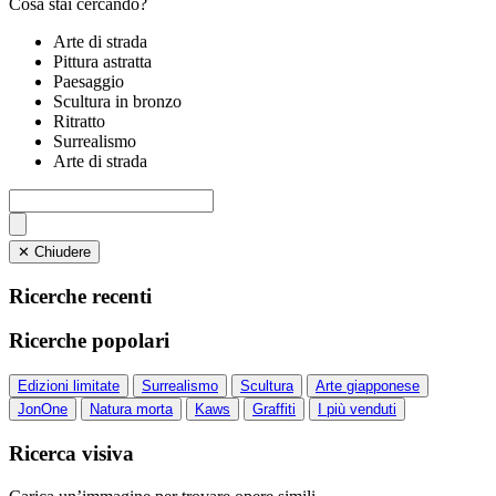
Cosa stai cercando?
Arte di strada
Pittura astratta
Paesaggio
Scultura in bronzo
Ritratto
Surrealismo
Arte di strada
✕ Chiudere
Ricerche recenti
Ricerche popolari
Edizioni limitate
Surrealismo
Scultura
Arte giapponese
JonOne
Natura morta
Kaws
Graffiti
I più venduti
Ricerca visiva