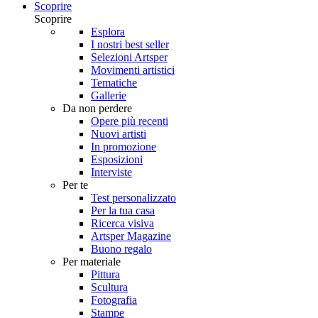
Scoprire
Scoprire
Esplora
I nostri best seller
Selezioni Artsper
Movimenti artistici
Tematiche
Gallerie
Da non perdere
Opere più recenti
Nuovi artisti
In promozione
Esposizioni
Interviste
Per te
Test personalizzato
Per la tua casa
Ricerca visiva
Artsper Magazine
Buono regalo
Per materiale
Pittura
Scultura
Fotografia
Stampe