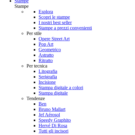
Stampe
Stampe
Esplora
Scopri le stampe
I nostri best seller
Stampe a prezzi convenienti
Per stile
Opere Street Art
Pop Art
Geometrico
Astratto
Ritratto
Per tecnica
Litografia
Serigrafia
Incisione
Stampa digitale a colori
Stampa digitale
Tendenze
Ben
Bruno Mallart
Jef Aérosol
Speedy Graphito
Hervé Di Rosa
Tutti gli incisori