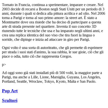
Tornato in Francia, continua a sperimentare, imparare e creare. Nel
2003 decide di recarsi a Boston negli Stati Uniti per un periodo di 3
anni, durante i quali si dedica alla pittura acrilica e ad olio. Nel 2006
torna a Parigi e torna al suo primo amore: la street art. È stato a
Montmartre dove ora risiede che ha deciso di partecipare a questa
arte di strada presente nel quartiere. Inventa il suo concetto 3D
riunendo tutte le tecniche che usa e ha imparato negli ultimi anni, e
crea una replica identica del suo viso che tira fuori la lingua o
sorride, che dipinge e inizia ad attaccare in giro per Parigi.
Ogni volto è una sorta di autoritratto, che gli permette di esprimere
per strada i suoi stati d'animo, la sua rabbia, le sue gioie, ciò che gli
piace o odia, tutto ciò che rappresenta Gregos.
p>
Ad oggi sono già stati installati più di 500 volti, la maggior parte a
Parigi, ma anche a Lille, Lione, Marsiglia, Guyana, Los Angeles,
Portland, Seattle, Wroclaw, Tokyo, Kyoto, Malta e San Paolo.
Pop Art
Scultori