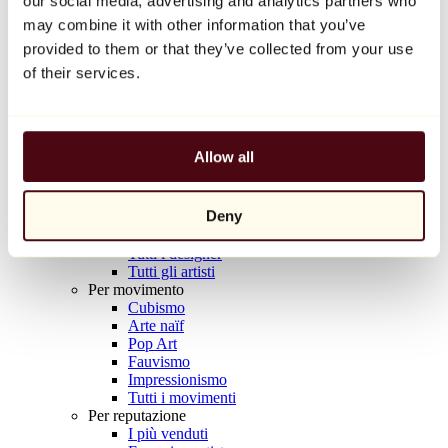
our social media, advertising and analytics partners who
Balloon Dog (Orange)
may combine it with other information that you’ve
Jeff Koons
provided to them or that they’ve collected from your use
10.000 €
of their services.
Scoprire
Artisti
Artisti
Allow all
Esplora
Tutti i pittori
Tutti gli scultori
Deny
Tutti i fotografi
Tutti i disegnatori
Tutti i designer
Tutti gli artisti
Per movimento
Cubismo
Arte naïf
Pop Art
Fauvismo
Impressionismo
Tutti i movimenti
Per reputazione
I più venduti