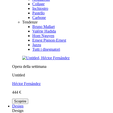
Collage
Inchiostro
Pastello
Carbone
Tendenze
Bruno Mallart
Valérie Hadida
Hom Nguyen
Ernest Pignon-Ernest
Jazzu
Tutti i disegnatori
Opera della settimana
Untitled
Héctor Fernández
444 €
Scoprire
Design
Design