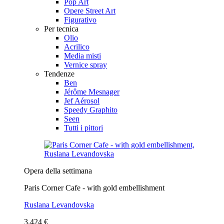
Pop Art
Opere Street Art
Figurativo
Per tecnica
Olio
Acrilico
Media misti
Vernice spray
Tendenze
Ben
Jérôme Mesnager
Jef Aérosol
Speedy Graphito
Seen
Tutti i pittori
Opera della settimana
Paris Corner Cafe - with gold embellishment
Ruslana Levandovska
3.424 €