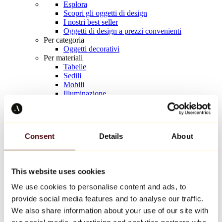
Esplora
Scopri gli oggetti di design
I nostri best seller
Oggetti di design a prezzi convenienti
Per categoria
Oggetti decorativi
Per materiali
Tabelle
Sedili
Mobili
Illuminazione
Tavola d'arte
Ceramica
Tendenze
Richard Orlinski
Consent
Details
About
Keith Haring
Jeff Koons
Yayoi Kusama
Jean-Michel Basquiat
This website uses cookies
Tutti i designer
We use cookies to personalise content and ads, to
provide social media features and to analyse our traffic.
Opera della settimana
We also share information about your use of our site with