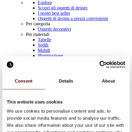
Esplora
Scopri gli oggetti di design
I nostri best seller
Oggetti di design a prezzi convenienti
Per categoria
Oggetti decorativi
Per materiali
Tabelle
Sedili
Mobili
Illuminazione
Tavola d'arte
Ceramica
Tendenze
Richard Orlinski
Consent
Details
About
Keith Haring
Jeff Koons
Yayoi Kusama
Jean-Michel Basquiat
This website uses cookies
Tutti i designer
We use cookies to personalise content and ads, to
provide social media features and to analyse our traffic.
Opera della settimana
We also share information about your use of our site with