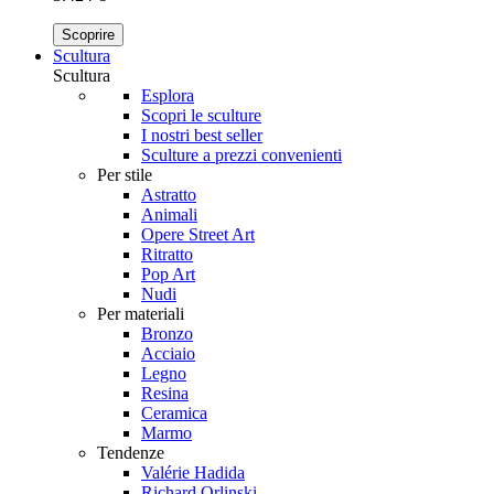
Scoprire
Scultura
Scultura
Esplora
Scopri le sculture
I nostri best seller
Sculture a prezzi convenienti
Per stile
Astratto
Animali
Opere Street Art
Ritratto
Pop Art
Nudi
Per materiali
Bronzo
Acciaio
Legno
Resina
Ceramica
Marmo
Tendenze
Valérie Hadida
Richard Orlinski