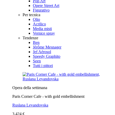
Pop Art
Opere Street Art
Figurativo
Per tecnica
Olio
Acrilico
Media misti
Vernice spray
Tendenze
Ben
Jérôme Mesnager
Jef Aérosol
Speedy Graphito
Seen
Tutti i pittori
Opera della settimana
Paris Corner Cafe - with gold embellishment
Ruslana Levandovska
3.424 €