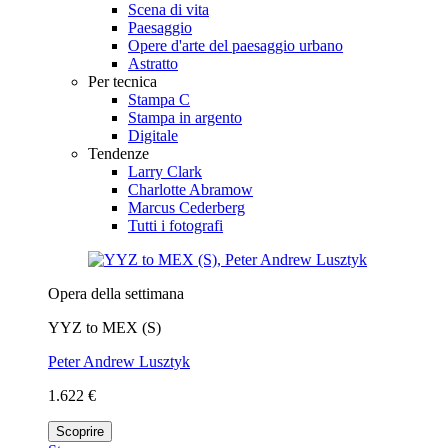
Scena di vita
Paesaggio
Opere d'arte del paesaggio urbano
Astratto
Per tecnica
Stampa C
Stampa in argento
Digitale
Tendenze
Larry Clark
Charlotte Abramow
Marcus Cederberg
Tutti i fotografi
Opera della settimana
YYZ to MEX (S)
Peter Andrew Lusztyk
1.622 €
Scoprire