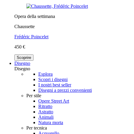
Opera della settimana
Chaussette
Frédéric Poincelet
450 €
Scoprire
Disegno
Disegno
Esplora
Scopri i disegni
I nostri best seller
Disegni a prezzi convenienti
Per stile
Opere Street Art
Ritratto
Astratto
Animali
Natura morta
Per tecnica
Acquarello