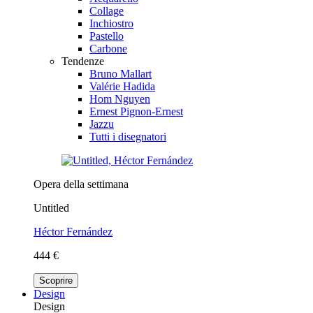
Collage
Inchiostro
Pastello
Carbone
Tendenze
Bruno Mallart
Valérie Hadida
Hom Nguyen
Ernest Pignon-Ernest
Jazzu
Tutti i disegnatori
Opera della settimana
Untitled
Héctor Fernández
444 €
Scoprire
Design
Design