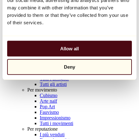
our social media, advertising and analytics partners who
Balloon Dog (Orange)
may combine it with other information that you’ve
Jeff Koons
provided to them or that they’ve collected from your use
10.000 €
of their services.
Scoprire
Artisti
Artisti
Allow all
Esplora
Tutti i pittori
Tutti gli scultori
Deny
Tutti i fotografi
Tutti i disegnatori
Tutti i designer
Tutti gli artisti
Per movimento
Cubismo
Arte naïf
Pop Art
Fauvismo
Impressionismo
Tutti i movimenti
Per reputazione
I più venduti