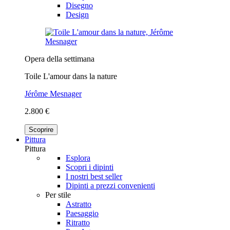
Disegno
Design
Opera della settimana
Toile L'amour dans la nature
Jérôme Mesnager
2.800 €
Scoprire
Pittura
Pittura
Esplora
Scopri i dipinti
I nostri best seller
Dipinti a prezzi convenienti
Per stile
Astratto
Paesaggio
Ritratto