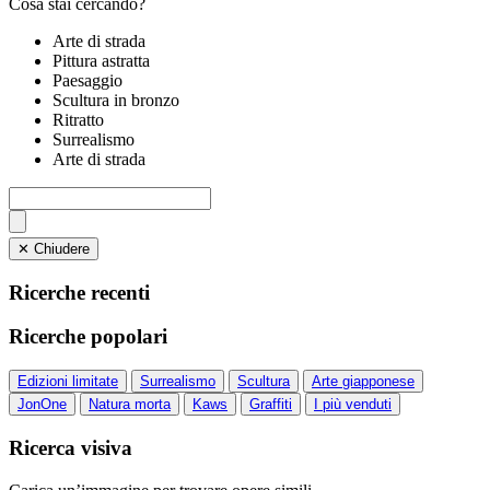
Cosa stai cercando?
Arte di strada
Pittura astratta
Paesaggio
Scultura in bronzo
Ritratto
Surrealismo
Arte di strada
✕ Chiudere
Ricerche recenti
Ricerche popolari
Edizioni limitate
Surrealismo
Scultura
Arte giapponese
JonOne
Natura morta
Kaws
Graffiti
I più venduti
Ricerca visiva