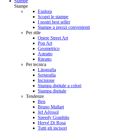
Stampe
Stampe
Esplora
Scopri le stampe
I nostri best seller
Stampe a prezzi convenienti
Per stile
Opere Street Art
Pop Art
Geometrico
Astratto
Ritratto
Per tecnica
Litografia
Serigrafia
Incisione
Stampa digitale a colori
Stampa digitale
Tendenze
Ben
Bruno Mallart
Jef Aérosol
Speedy Graphito
Hervé Di Rosa
Tutti gli incisori