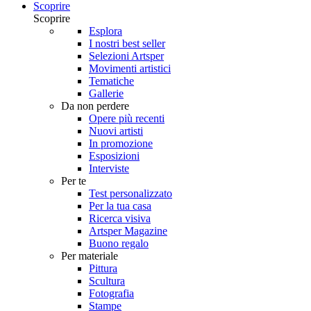
Scoprire
Scoprire
Esplora
I nostri best seller
Selezioni Artsper
Movimenti artistici
Tematiche
Gallerie
Da non perdere
Opere più recenti
Nuovi artisti
In promozione
Esposizioni
Interviste
Per te
Test personalizzato
Per la tua casa
Ricerca visiva
Artsper Magazine
Buono regalo
Per materiale
Pittura
Scultura
Fotografia
Stampe