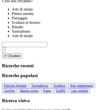
Cosa stai cercando?
Arte di strada
Pittura astratta
Paesaggio
Scultura in bronzo
Ritratto
Surrealismo
Arte di strada
✕ Chiudere
Ricerche recenti
Ricerche popolari
Edizioni limitate
Surrealismo
Scultura
Arte giapponese
JonOne
Natura morta
Kaws
Graffiti
I più venduti
Ricerca visiva