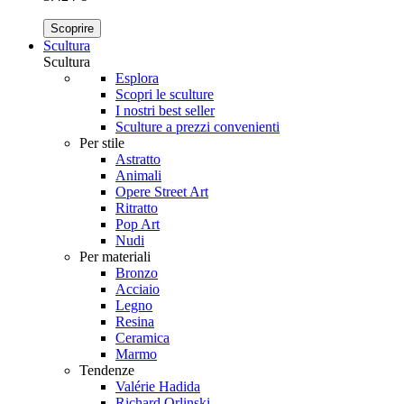
Scoprire
Scultura
Scultura
Esplora
Scopri le sculture
I nostri best seller
Sculture a prezzi convenienti
Per stile
Astratto
Animali
Opere Street Art
Ritratto
Pop Art
Nudi
Per materiali
Bronzo
Acciaio
Legno
Resina
Ceramica
Marmo
Tendenze
Valérie Hadida
Richard Orlinski