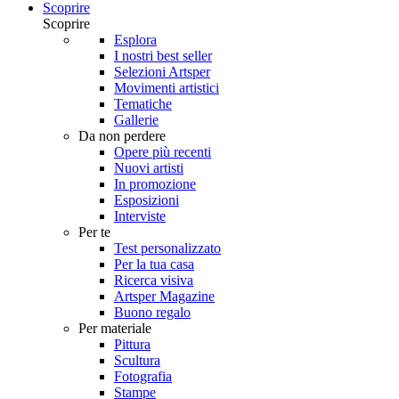
Scoprire
Scoprire
Esplora
I nostri best seller
Selezioni Artsper
Movimenti artistici
Tematiche
Gallerie
Da non perdere
Opere più recenti
Nuovi artisti
In promozione
Esposizioni
Interviste
Per te
Test personalizzato
Per la tua casa
Ricerca visiva
Artsper Magazine
Buono regalo
Per materiale
Pittura
Scultura
Fotografia
Stampe