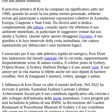
con una pittura sontuosa.
Il percorso artistico di Ken ha compiuto un significativo salto nel
1980, quando ha avuto la sua prima mostra personale, sebbene
avesse già partecipato a numerose esposizioni collettive in Australia,
Europa, Giappone e Stati Uniti. Da diversi anni si dedica
completamente alla
pittura
, creando opere che riflettono il suo
ambiente immediato, in particolare le suggestive vedute dal suo
studio a Sydney. Queste opere spesso ritraggono
l'oceano
, il suo
giardino e la luce mutevole della costa australiana, che cattura
rapidamente per abbracciare i suoi momenti fugaci.
Conosciuto per il suo stile pittorico rapido ed energico, Ken Done
trae ispirazione dal mondo
naturale
che lo circonda, rappresentando
frequentemente scene di natura esotica, il celebre porto di Sydney,
l'Opera House, il Sydney Harbour Bridge e il suo amato
cane
. Il suo
amore per la vita marina si riflette anche nei suoi dipinti di barriere
coralline, fiori di frangipani e nasturzi, velieri, spiagge e palme.
L'influenza di Ken Done va oltre il mondo dell'arte. Nel 2022 ha
ricevuto il premio Australian Fashion Laureate Lifetime
Achievement Award per il suo contributo significativo alla crescita e
allo sviluppo dell'industria della
moda
australiana. I suoi progetti più
noti includono la pittura di una BMW, la decorazione del Garden
Restaurant al Powerhouse Museum di Sydney e il suo contributo
alle opere per le cerimonie di apertura e chiusura dei Giochi