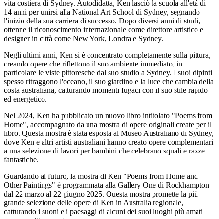
vita costiera di Sydney. Autodidatta, Ken lasciò la scuola all'età di
14 anni per unirsi alla National Art School di Sydney, segnando
l'inizio della sua carriera di successo. Dopo diversi anni di studi,
ottenne il riconoscimento internazionale come direttore artistico e
designer in città come New York, Londra e Sydney.
Negli ultimi anni, Ken si è concentrato completamente sulla pittura,
creando opere che riflettono il suo ambiente immediato, in
particolare le viste pittoresche dal suo studio a Sydney. I suoi dipinti
spesso ritraggono l'oceano, il suo giardino e la luce che cambia della
costa australiana, catturando momenti fugaci con il suo stile rapido
ed energetico.
Nel 2024, Ken ha pubblicato un nuovo libro intitolato "Poems from
Home", accompagnato da una mostra di opere originali create per il
libro. Questa mostra è stata esposta al Museo Australiano di Sydney,
dove Ken e altri artisti australiani hanno creato opere complementari
a una selezione di lavori per bambini che celebrano squali e razze
fantastiche.
Guardando al futuro, la mostra di Ken "Poems from Home and
Other Paintings" è programmata alla Gallery One di Rockhampton
dal 22 marzo al 22 giugno 2025. Questa mostra promette la più
grande selezione delle opere di Ken in Australia regionale,
catturando i suoni e i paesaggi di alcuni dei suoi luoghi più amati