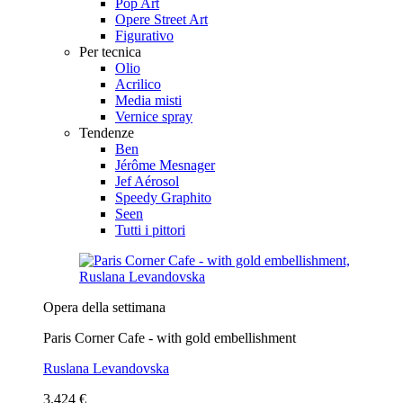
Pop Art
Opere Street Art
Figurativo
Per tecnica
Olio
Acrilico
Media misti
Vernice spray
Tendenze
Ben
Jérôme Mesnager
Jef Aérosol
Speedy Graphito
Seen
Tutti i pittori
Opera della settimana
Paris Corner Cafe - with gold embellishment
Ruslana Levandovska
3.424 €