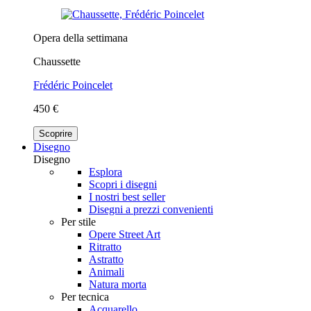
Opera della settimana
Chaussette
Frédéric Poincelet
450 €
Scoprire
Disegno
Disegno
Esplora
Scopri i disegni
I nostri best seller
Disegni a prezzi convenienti
Per stile
Opere Street Art
Ritratto
Astratto
Animali
Natura morta
Per tecnica
Acquarello