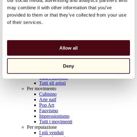
our social media, advertising and analytics partners who
Balloon Dog (Orange)
may combine it with other information that you’ve
Jeff Koons
provided to them or that they’ve collected from your use
10.000 €
of their services.
Scoprire
Artisti
Artisti
Allow all
Esplora
Tutti i pittori
Tutti gli scultori
Deny
Tutti i fotografi
Tutti i disegnatori
Tutti i designer
Tutti gli artisti
Per movimento
Cubismo
Arte naïf
Pop Art
Fauvismo
Impressionismo
Tutti i movimenti
Per reputazione
I più venduti