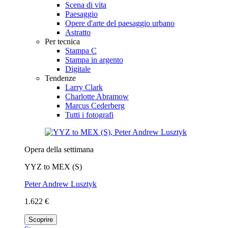
Scena di vita
Paesaggio
Opere d'arte del paesaggio urbano
Astratto
Per tecnica
Stampa C
Stampa in argento
Digitale
Tendenze
Larry Clark
Charlotte Abramow
Marcus Cederberg
Tutti i fotografi
Opera della settimana
YYZ to MEX (S)
Peter Andrew Lusztyk
1.622 €
Scoprire