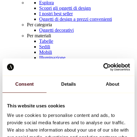
Esplora
Scopri gli oggetti di design
I nostri best seller
Oggetti di design a prezzi convenienti
Per categoria
Oggetti decorativi
Per materiali
Tabelle
Sedili
Mobili
Illuminazione
Tavola d'arte
Ceramica
Tendenze
Richard Orlinski
Consent
Details
About
Keith Haring
Jeff Koons
Yayoi Kusama
Jean-Michel Basquiat
This website uses cookies
Tutti i designer
We use cookies to personalise content and ads, to
provide social media features and to analyse our traffic.
Opera della settimana
We also share information about your use of our site with