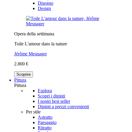
Disegno
Design
Opera della settimana
Toile L'amour dans la nature
Jérôme Mesnager
2.800 €
Scoprire
Pittura
Pittura
Esplora
Scopri i dipinti
I nostri best seller
Dipinti a prezzi convenienti
Per stile
Astratto
Paesaggio
Ritratto