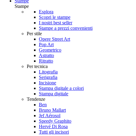
Stampe
Stampe
Esplora
Scopri le stampe
I nostri best seller
Stampe a prezzi convenienti
Per stile
Opere Street Art
Pop Art
Geometrico
Astratto
Ritratto
Per tecnica
Litografia
Serigrafia
Incisione
Stampa digitale a colori
Stampa digitale
Tendenze
Ben
Bruno Mallart
Jef Aérosol
Speedy Graphito
Hervé Di Rosa
Tutti gli incisori