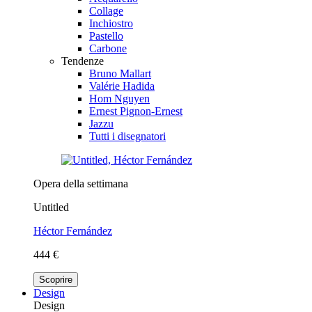
Collage
Inchiostro
Pastello
Carbone
Tendenze
Bruno Mallart
Valérie Hadida
Hom Nguyen
Ernest Pignon-Ernest
Jazzu
Tutti i disegnatori
Opera della settimana
Untitled
Héctor Fernández
444 €
Scoprire
Design
Design