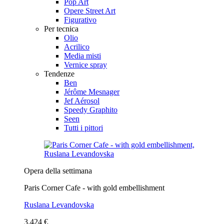
Pop Art
Opere Street Art
Figurativo
Per tecnica
Olio
Acrilico
Media misti
Vernice spray
Tendenze
Ben
Jérôme Mesnager
Jef Aérosol
Speedy Graphito
Seen
Tutti i pittori
Opera della settimana
Paris Corner Cafe - with gold embellishment
Ruslana Levandovska
3.424 €