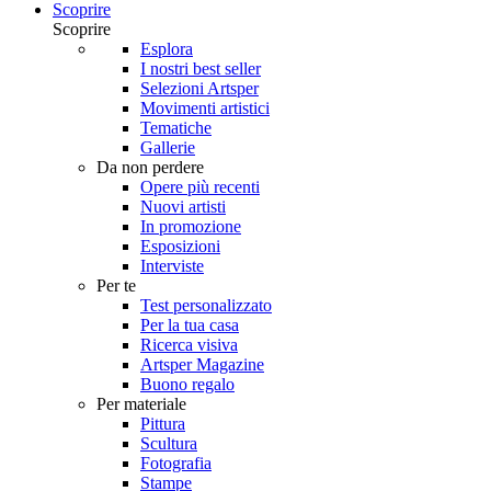
Scoprire
Scoprire
Esplora
I nostri best seller
Selezioni Artsper
Movimenti artistici
Tematiche
Gallerie
Da non perdere
Opere più recenti
Nuovi artisti
In promozione
Esposizioni
Interviste
Per te
Test personalizzato
Per la tua casa
Ricerca visiva
Artsper Magazine
Buono regalo
Per materiale
Pittura
Scultura
Fotografia
Stampe