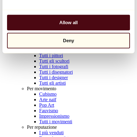
Balloon Dog (Orange)
Jeff Koons
10.000 €
Allow all
Scoprire
Artisti
Deny
Artisti
Esplora
Tutti i pittori
Tutti gli scultori
Tutti i fotografi
Tutti i disegnatori
Tutti i designer
Tutti gli artisti
Per movimento
Cubismo
Arte naïf
Pop Art
Fauvismo
Impressionismo
Tutti i movimenti
Per reputazione
I più venduti