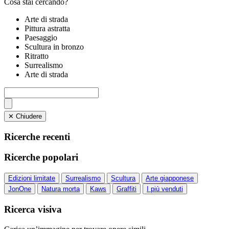
Cosa stai cercando?
Arte di strada
Pittura astratta
Paesaggio
Scultura in bronzo
Ritratto
Surrealismo
Arte di strada
✕ Chiudere
Ricerche recenti
Ricerche popolari
Edizioni limitate
Surrealismo
Scultura
Arte giapponese
JonOne
Natura morta
Kaws
Graffiti
I più venduti
Ricerca visiva