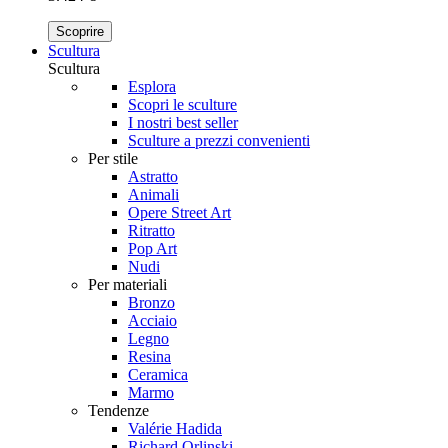
Scoprire
Scultura
Scultura
Esplora
Scopri le sculture
I nostri best seller
Sculture a prezzi convenienti
Per stile
Astratto
Animali
Opere Street Art
Ritratto
Pop Art
Nudi
Per materiali
Bronzo
Acciaio
Legno
Resina
Ceramica
Marmo
Tendenze
Valérie Hadida
Richard Orlinski