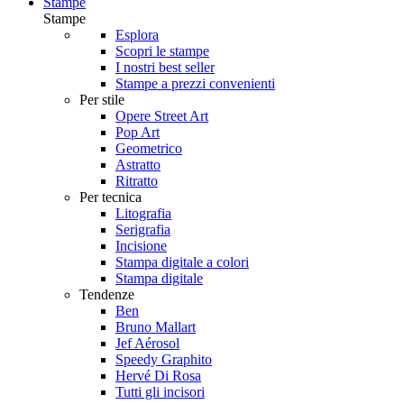
Stampe
Stampe
Esplora
Scopri le stampe
I nostri best seller
Stampe a prezzi convenienti
Per stile
Opere Street Art
Pop Art
Geometrico
Astratto
Ritratto
Per tecnica
Litografia
Serigrafia
Incisione
Stampa digitale a colori
Stampa digitale
Tendenze
Ben
Bruno Mallart
Jef Aérosol
Speedy Graphito
Hervé Di Rosa
Tutti gli incisori