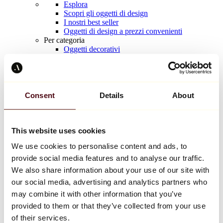
Esplora
Scopri gli oggetti di design
I nostri best seller
Oggetti di design a prezzi convenienti
Per categoria
Oggetti decorativi
Per materiali
Tabelle
Sedili
Mobili
Illuminazione
Consent
Details
About
Tavola d'arte
Ceramica
Tendenze
Richard Orlinski
This website uses cookies
Keith Haring
We use cookies to personalise content and ads, to
Jeff Koons
Yayoi Kusama
provide social media features and to analyse our traffic.
Jean-Michel Basquiat
We also share information about your use of our site with
Tutti i designer
our social media, advertising and analytics partners who
may combine it with other information that you’ve
provided to them or that they’ve collected from your use
Opera della settimana
of their services.