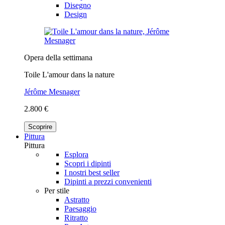
Disegno
Design
Opera della settimana
Toile L'amour dans la nature
Jérôme Mesnager
2.800 €
Scoprire
Pittura
Pittura
Esplora
Scopri i dipinti
I nostri best seller
Dipinti a prezzi convenienti
Per stile
Astratto
Paesaggio
Ritratto