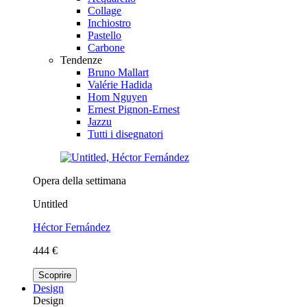
Collage
Inchiostro
Pastello
Carbone
Tendenze
Bruno Mallart
Valérie Hadida
Hom Nguyen
Ernest Pignon-Ernest
Jazzu
Tutti i disegnatori
Opera della settimana
Untitled
Héctor Fernández
444 €
Scoprire
Design
Design