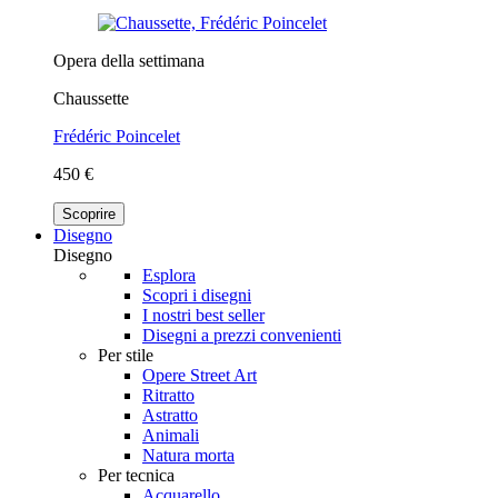
Opera della settimana
Chaussette
Frédéric Poincelet
450 €
Scoprire
Disegno
Disegno
Esplora
Scopri i disegni
I nostri best seller
Disegni a prezzi convenienti
Per stile
Opere Street Art
Ritratto
Astratto
Animali
Natura morta
Per tecnica
Acquarello