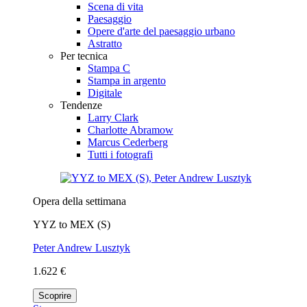
Scena di vita
Paesaggio
Opere d'arte del paesaggio urbano
Astratto
Per tecnica
Stampa C
Stampa in argento
Digitale
Tendenze
Larry Clark
Charlotte Abramow
Marcus Cederberg
Tutti i fotografi
Opera della settimana
YYZ to MEX (S)
Peter Andrew Lusztyk
1.622 €
Scoprire