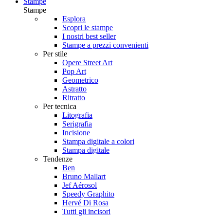
Stampe
Stampe
Esplora
Scopri le stampe
I nostri best seller
Stampe a prezzi convenienti
Per stile
Opere Street Art
Pop Art
Geometrico
Astratto
Ritratto
Per tecnica
Litografia
Serigrafia
Incisione
Stampa digitale a colori
Stampa digitale
Tendenze
Ben
Bruno Mallart
Jef Aérosol
Speedy Graphito
Hervé Di Rosa
Tutti gli incisori