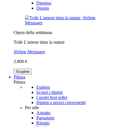
Disegno
Design
Opera della settimana
Toile L'amour dans la nature
Jérôme Mesnager
2.800 €
Scoprire
Pittura
Pittura
Esplora
Scopri i dipinti
I nostri best seller
Dipinti a prezzi convenienti
Per stile
Astratto
Paesaggio
Ritratto