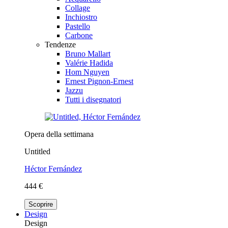
Collage
Inchiostro
Pastello
Carbone
Tendenze
Bruno Mallart
Valérie Hadida
Hom Nguyen
Ernest Pignon-Ernest
Jazzu
Tutti i disegnatori
Opera della settimana
Untitled
Héctor Fernández
444 €
Scoprire
Design
Design