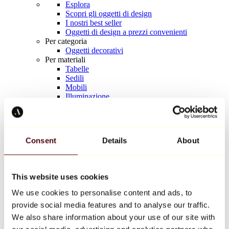
Esplora
Scopri gli oggetti di design
I nostri best seller
Oggetti di design a prezzi convenienti
Per categoria
Oggetti decorativi
Per materiali
Tabelle
Sedili
Mobili
Illuminazione
Tavola d'arte
Ceramica
Tendenze
Richard Orlinski
Consent
Details
About
Keith Haring
Jeff Koons
Yayoi Kusama
Jean-Michel Basquiat
This website uses cookies
Tutti i designer
We use cookies to personalise content and ads, to
provide social media features and to analyse our traffic.
Opera della settimana
We also share information about your use of our site with