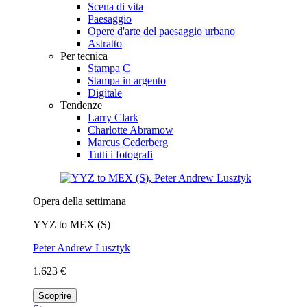
Scena di vita
Paesaggio
Opere d'arte del paesaggio urbano
Astratto
Per tecnica
Stampa C
Stampa in argento
Digitale
Tendenze
Larry Clark
Charlotte Abramow
Marcus Cederberg
Tutti i fotografi
Opera della settimana
YYZ to MEX (S)
Peter Andrew Lusztyk
1.623 €
Scoprire