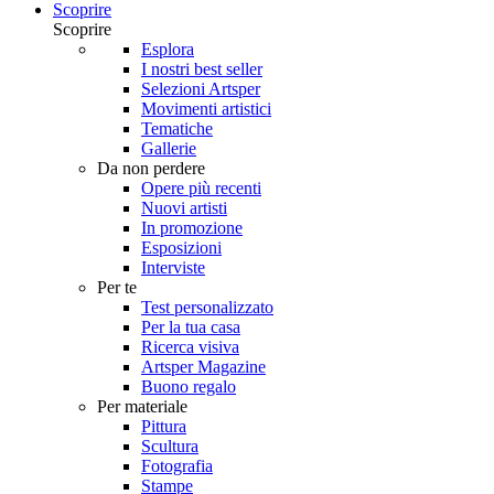
Scoprire
Scoprire
Esplora
I nostri best seller
Selezioni Artsper
Movimenti artistici
Tematiche
Gallerie
Da non perdere
Opere più recenti
Nuovi artisti
In promozione
Esposizioni
Interviste
Per te
Test personalizzato
Per la tua casa
Ricerca visiva
Artsper Magazine
Buono regalo
Per materiale
Pittura
Scultura
Fotografia
Stampe