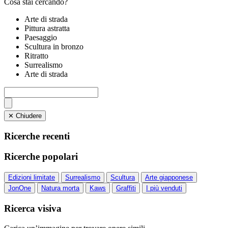
Cosa stai cercando?
Arte di strada
Pittura astratta
Paesaggio
Scultura in bronzo
Ritratto
Surrealismo
Arte di strada
✕ Chiudere
Ricerche recenti
Ricerche popolari
Edizioni limitate
Surrealismo
Scultura
Arte giapponese
JonOne
Natura morta
Kaws
Graffiti
I più venduti
Ricerca visiva