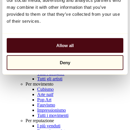
our social media, advertising and analytics partners who
Balloon Dog (Orange)
may combine it with other information that you’ve
Jeff Koons
provided to them or that they’ve collected from your use
10.000 €
of their services.
Scoprire
Artisti
Artisti
Allow all
Esplora
Tutti i pittori
Tutti gli scultori
Deny
Tutti i fotografi
Tutti i disegnatori
Tutti i designer
Tutti gli artisti
Per movimento
Cubismo
Arte naïf
Pop Art
Fauvismo
Impressionismo
Tutti i movimenti
Per reputazione
I più venduti