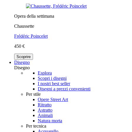
Opera della settimana
Chaussette
Frédéric Poincelet
450 €
Scoprire
Disegno
Disegno
Esplora
Scopri i disegni
I nostri best seller
Disegni a prezzi convenienti
Per stile
Opere Street Art
Ritratto
Astratto
Animali
Natura morta
Per tecnica
Acquarello