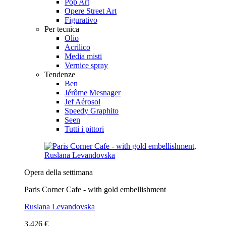
Pop Art
Opere Street Art
Figurativo
Per tecnica
Olio
Acrilico
Media misti
Vernice spray
Tendenze
Ben
Jérôme Mesnager
Jef Aérosol
Speedy Graphito
Seen
Tutti i pittori
Opera della settimana
Paris Corner Cafe - with gold embellishment
Ruslana Levandovska
3.426 €