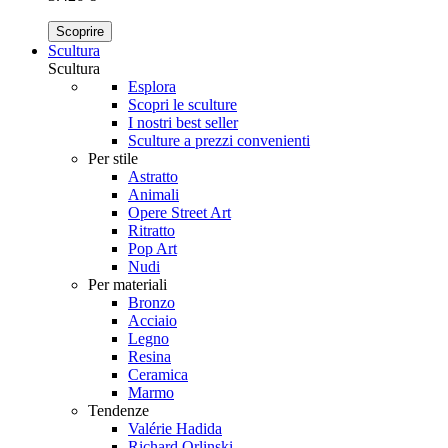
Scoprire
Scultura
Scultura
Esplora
Scopri le sculture
I nostri best seller
Sculture a prezzi convenienti
Per stile
Astratto
Animali
Opere Street Art
Ritratto
Pop Art
Nudi
Per materiali
Bronzo
Acciaio
Legno
Resina
Ceramica
Marmo
Tendenze
Valérie Hadida
Richard Orlinski