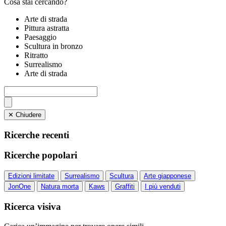
Cosa stai cercando?
Arte di strada
Pittura astratta
Paesaggio
Scultura in bronzo
Ritratto
Surrealismo
Arte di strada
✕ Chiudere
Ricerche recenti
Ricerche popolari
Edizioni limitate
Surrealismo
Scultura
Arte giapponese
JonOne
Natura morta
Kaws
Graffiti
I più venduti
Ricerca visiva