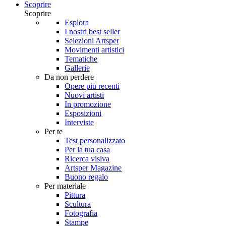
Scoprire
Scoprire
Esplora
I nostri best seller
Selezioni Artsper
Movimenti artistici
Tematiche
Gallerie
Da non perdere
Opere più recenti
Nuovi artisti
In promozione
Esposizioni
Interviste
Per te
Test personalizzato
Per la tua casa
Ricerca visiva
Artsper Magazine
Buono regalo
Per materiale
Pittura
Scultura
Fotografia
Stampe