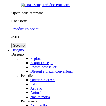
Opera della settimana
Chaussette
Frédéric Poincelet
450 €
Scoprire
Disegno
Disegno
Esplora
Scopri i disegni
I nostri best seller
Disegni a prezzi convenienti
Per stile
Opere Street Art
Ritratto
Astratto
Animali
Natura morta
Per tecnica
Acquarello