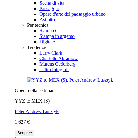
Scena di vita
Paesaggio
Opere d'arte del paesaggio urbano
Astratto
Per tecnica
Stampa C
Stampa in argento
Digitale
Tendenze
Larry Clark
Charlotte Abramow
Marcus Cederberg
Tutti i fotografi
Opera della settimana
YYZ to MEX (S)
Peter Andrew Lusztyk
1.627 €
Scoprire