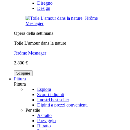
Disegno
Design
Opera della settimana
Toile L'amour dans la nature
Jérôme Mesnager
2.800 €
Scoprire
Pittura
Pittura
Esplora
Scopri i dipinti
I nostri best seller
Dipinti a prezzi convenienti
Per stile
Astratto
Paesaggio
Ritratto