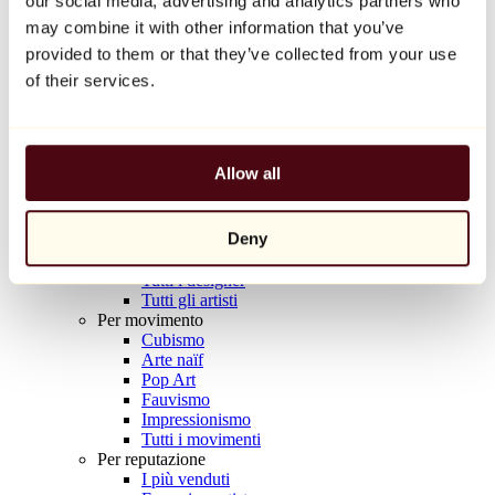
our social media, advertising and analytics partners who
Balloon Dog (Orange)
may combine it with other information that you’ve
Jeff Koons
provided to them or that they’ve collected from your use
10.000 €
of their services.
Scoprire
Artisti
Artisti
Allow all
Esplora
Tutti i pittori
Tutti gli scultori
Deny
Tutti i fotografi
Tutti i disegnatori
Tutti i designer
Tutti gli artisti
Per movimento
Cubismo
Arte naïf
Pop Art
Fauvismo
Impressionismo
Tutti i movimenti
Per reputazione
I più venduti