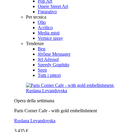
Pop Art
Opere Street Art
Figurativo
Per tecnica
Olio
Acrilico
Media misti
Vernice spray
Tendenze
Ben
Jérôme Mesnager
Jef Aérosol
Speedy Graphito
Seen
Tutti i pittori
Opera della settimana
Paris Corner Cafe - with gold embellishment
Ruslana Levandovska
3.435 €