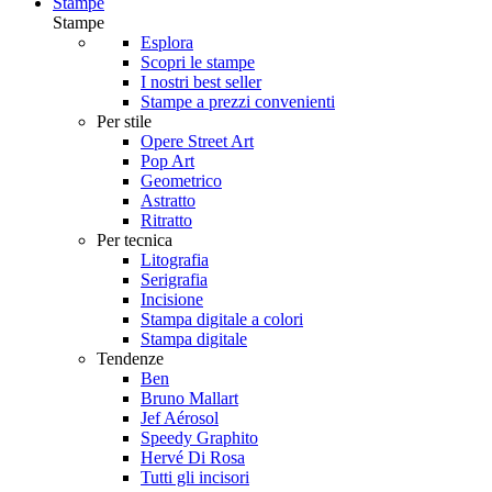
Stampe
Stampe
Esplora
Scopri le stampe
I nostri best seller
Stampe a prezzi convenienti
Per stile
Opere Street Art
Pop Art
Geometrico
Astratto
Ritratto
Per tecnica
Litografia
Serigrafia
Incisione
Stampa digitale a colori
Stampa digitale
Tendenze
Ben
Bruno Mallart
Jef Aérosol
Speedy Graphito
Hervé Di Rosa
Tutti gli incisori