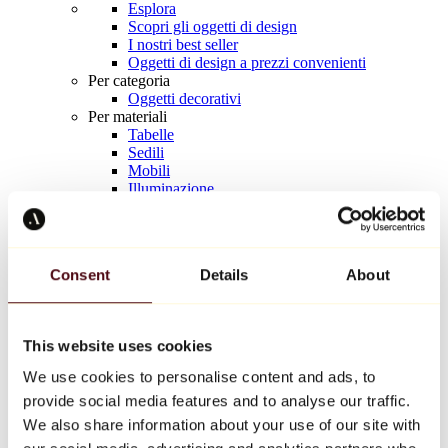
Esplora
Scopri gli oggetti di design
I nostri best seller
Oggetti di design a prezzi convenienti
Per categoria
Oggetti decorativi
Per materiali
Tabelle
Sedili
Mobili
Illuminazione
Tavola d'arte
Ceramica
Tendenze
Richard Orlinski
Consent
Details
About
Keith Haring
Jeff Koons
Yayoi Kusama
Jean-Michel Basquiat
This website uses cookies
Tutti i designer
We use cookies to personalise content and ads, to
provide social media features and to analyse our traffic.
Opera della settimana
We also share information about your use of our site with