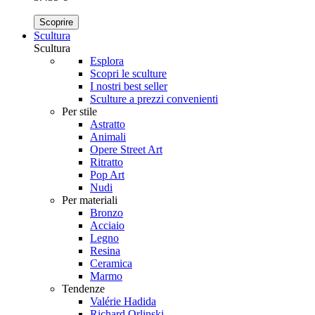
Scoprire
Scultura
Scultura
Esplora
Scopri le sculture
I nostri best seller
Sculture a prezzi convenienti
Per stile
Astratto
Animali
Opere Street Art
Ritratto
Pop Art
Nudi
Per materiali
Bronzo
Acciaio
Legno
Resina
Ceramica
Marmo
Tendenze
Valérie Hadida
Richard Orlinski