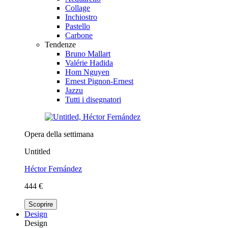
Collage
Inchiostro
Pastello
Carbone
Tendenze
Bruno Mallart
Valérie Hadida
Hom Nguyen
Ernest Pignon-Ernest
Jazzu
Tutti i disegnatori
Opera della settimana
Untitled
Héctor Fernández
444 €
Scoprire
Design
Design