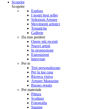
Scoprire
Scoprire
Esplora
I nostri best seller
Selezioni Artsper
Movimenti artistici
Tematiche
Gallerie
Da non perdere
Opere più recenti
Nuovi artisti
In promozione
Esposizioni
Interviste
Per te
Test personalizzato
Per la tua casa
Ricerca visiva
Artsper Magazine
Buono regalo
Per materiale
Pittura
Scultura
Fotografia
Stampe