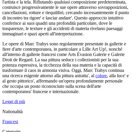
l'artista e la tela. Rifiutando qualsiasi composizione predeterminata,
costruisce progressivamente le sue opere attraverso sovrapposizioni,
cancellazioni, rotture e riequilibri, cercando incessantemente il punto
di incontro tra rigore' e lasciar andare'. Questo approccio intuitivo
conferisce ai suoi quadri una profondità particolare, dove le
trasparenze, le texture e gli accidenti di materia rivelano paesaggi
immaginari e spazi aperti all'interpretazione.
Le opere di Marc Trabys sono regolarmente presentate in gallerie e
fiere d'arte contemporanea, in particolare a Lille Art Up!, nonché
all'interno di gallerie francesi come Arts Évasion Galerie e Galerie
Droit de Regard. La sua pittura seduce i collezionisti per la sua
potenza espressiva, la ricchezza della sua materia e la capacità di
trasformare il caos in armonia visiva. Oggi, Marc Trabys continua
una ricerca esigente attorno alla pittura astratta', al
colore
, alla luce' e
al gesto pittorico', affermando un'opera profondamente personale
che occupa un posto riconosciuto sulla scena dell'arte
contemporanea' francese e internazionale.
Leggi di più
Nationalità
Francesi
Categorie