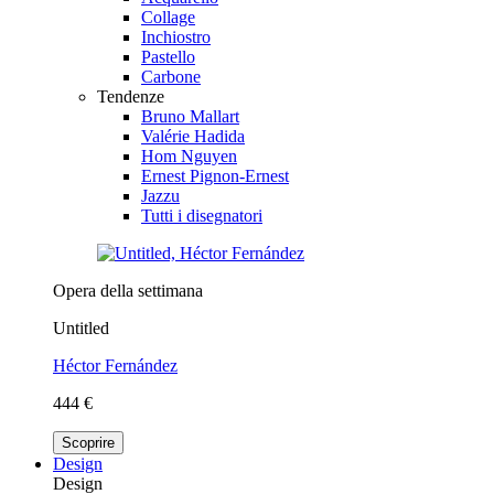
Collage
Inchiostro
Pastello
Carbone
Tendenze
Bruno Mallart
Valérie Hadida
Hom Nguyen
Ernest Pignon-Ernest
Jazzu
Tutti i disegnatori
Opera della settimana
Untitled
Héctor Fernández
444 €
Scoprire
Design
Design