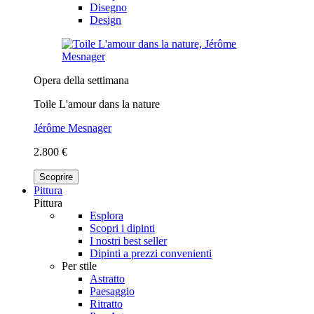
Disegno
Design
Opera della settimana
Toile L'amour dans la nature
Jérôme Mesnager
2.800 €
Scoprire
Pittura
Pittura
Esplora
Scopri i dipinti
I nostri best seller
Dipinti a prezzi convenienti
Per stile
Astratto
Paesaggio
Ritratto