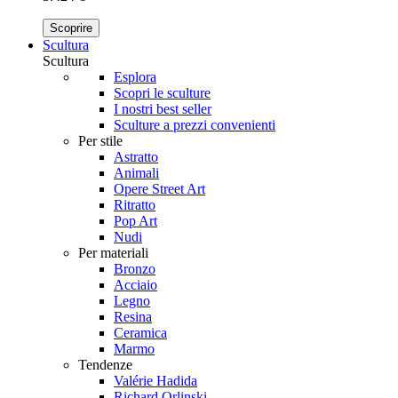
Scoprire
Scultura
Scultura
Esplora
Scopri le sculture
I nostri best seller
Sculture a prezzi convenienti
Per stile
Astratto
Animali
Opere Street Art
Ritratto
Pop Art
Nudi
Per materiali
Bronzo
Acciaio
Legno
Resina
Ceramica
Marmo
Tendenze
Valérie Hadida
Richard Orlinski