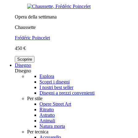
Opera della settimana
Chaussette
Frédéric Poincelet
450 €
Scoprire
Disegno
Disegno
Esplora
Scopri i disegni
I nostri best seller
Disegni a prezzi convenienti
Per stile
Opere Street Art
Ritratto
Astratto
Animali
Natura morta
Per tecnica
Acquarello