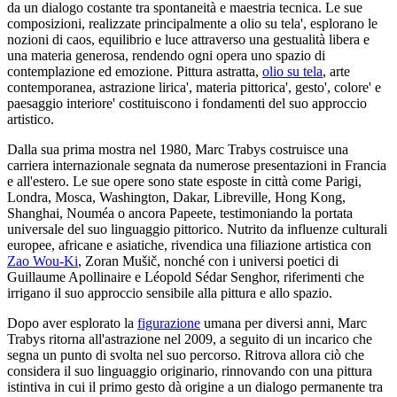
da un dialogo costante tra spontaneità e maestria tecnica. Le sue
composizioni, realizzate principalmente a olio su tela', esplorano le
nozioni di caos, equilibrio e luce attraverso una gestualità libera e
una materia generosa, rendendo ogni opera uno spazio di
contemplazione ed emozione. Pittura astratta,
olio su tela
, arte
contemporanea, astrazione lirica', materia pittorica', gesto', colore' e
paesaggio interiore' costituiscono i fondamenti del suo approccio
artistico.
Dalla sua prima mostra nel 1980, Marc Trabys costruisce una
carriera internazionale segnata da numerose presentazioni in Francia
e all'estero. Le sue opere sono state esposte in città come Parigi,
Londra, Mosca, Washington, Dakar, Libreville, Hong Kong,
Shanghai, Nouméa o ancora Papeete, testimoniando la portata
universale del suo linguaggio pittorico. Nutrito da influenze culturali
europee, africane e asiatiche, rivendica una filiazione artistica con
Zao Wou-Ki
, Zoran Mušič, nonché con i universi poetici di
Guillaume Apollinaire e Léopold Sédar Senghor, riferimenti che
irrigano il suo approccio sensibile alla pittura e allo spazio.
Dopo aver esplorato la
figurazione
umana per diversi anni, Marc
Trabys ritorna all'astrazione nel 2009, a seguito di un incarico che
segna un punto di svolta nel suo percorso. Ritrova allora ciò che
considera il suo linguaggio originario, rinnovando con una pittura
istintiva in cui il primo gesto dà origine a un dialogo permanente tra