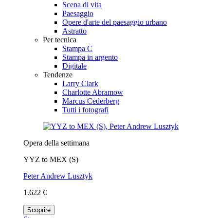
Scena di vita
Paesaggio
Opere d'arte del paesaggio urbano
Astratto
Per tecnica
Stampa C
Stampa in argento
Digitale
Tendenze
Larry Clark
Charlotte Abramow
Marcus Cederberg
Tutti i fotografi
Opera della settimana
YYZ to MEX (S)
Peter Andrew Lusztyk
1.622 €
Scoprire