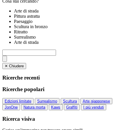
Cosa stai cercando?
Arte di strada
Pittura astratta
Paesaggio
Scultura in bronzo
Ritratto
Surrealismo
Arte di strada
✕ Chiudere
Ricerche recenti
Ricerche popolari
Edizioni limitate
Surrealismo
Scultura
Arte giapponese
JonOne
Natura morta
Kaws
Graffiti
I più venduti
Ricerca visiva