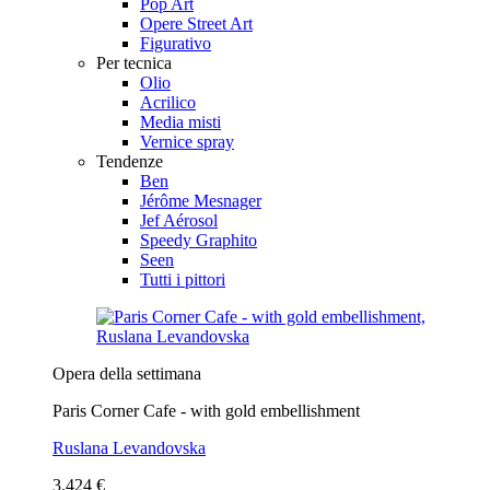
Pop Art
Opere Street Art
Figurativo
Per tecnica
Olio
Acrilico
Media misti
Vernice spray
Tendenze
Ben
Jérôme Mesnager
Jef Aérosol
Speedy Graphito
Seen
Tutti i pittori
Opera della settimana
Paris Corner Cafe - with gold embellishment
Ruslana Levandovska
3.424 €