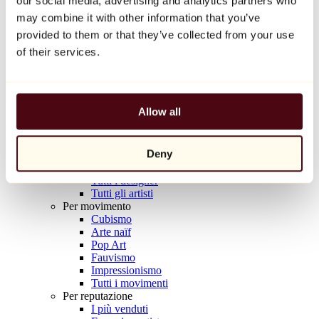
our social media, advertising and analytics partners who
Balloon Dog (Orange)
may combine it with other information that you’ve
Jeff Koons
provided to them or that they’ve collected from your use
10.000 €
of their services.
Scoprire
Artisti
Artisti
Allow all
Esplora
Tutti i pittori
Tutti gli scultori
Deny
Tutti i fotografi
Tutti i disegnatori
Tutti i designer
Tutti gli artisti
Per movimento
Cubismo
Arte naïf
Pop Art
Fauvismo
Impressionismo
Tutti i movimenti
Per reputazione
I più venduti