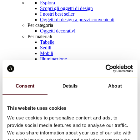
Esplora
Scopri gli oggetti di design
I nostri best seller
Oggetti di design a prezzi convenienti
Per categoria
Oggetti decorativi
Per materiali
Tabelle
Sedili
Mobili
Illuminazione
Tavola d'arte
Ceramica
Tendenze
Richard Orlinski
Consent
Details
About
Keith Haring
Jeff Koons
Yayoi Kusama
Jean-Michel Basquiat
This website uses cookies
Tutti i designer
We use cookies to personalise content and ads, to
provide social media features and to analyse our traffic.
Opera della settimana
We also share information about your use of our site with