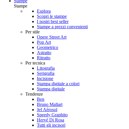
Stampe
Stampe
Esplora
Scopri le stampe
I nostri best seller
Stampe a prezzi convenienti
Per stile
Opere Street Art
Pop Art
Geometrico
Astratto
Ritratto
Per tecnica
Litografia
Serigrafia
Incisione
Stampa digitale a colori
Stampa digitale
Tendenze
Ben
Bruno Mallart
Jef Aérosol
Speedy Graphito
Hervé Di Rosa
Tutti gli incisori