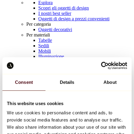
Esplora
Scopri gli oggetti di design
I nostri best seller
Oggetti di design a prezzi convenienti
Per categoria
Oggetti decorativi
Per materiali
Tabelle
Sedili
Mobili
Illuminazione
Tavola d'arte
Ceramica
Tendenze
Richard Orlinski
Consent
Details
About
Keith Haring
Jeff Koons
Yayoi Kusama
Jean-Michel Basquiat
This website uses cookies
Tutti i designer
We use cookies to personalise content and ads, to
provide social media features and to analyse our traffic.
Opera della settimana
We also share information about your use of our site with