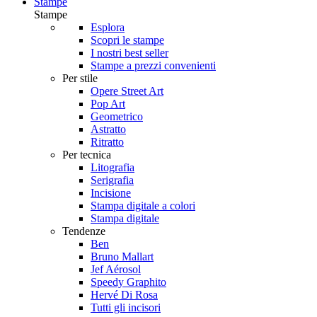
Stampe
Stampe
Esplora
Scopri le stampe
I nostri best seller
Stampe a prezzi convenienti
Per stile
Opere Street Art
Pop Art
Geometrico
Astratto
Ritratto
Per tecnica
Litografia
Serigrafia
Incisione
Stampa digitale a colori
Stampa digitale
Tendenze
Ben
Bruno Mallart
Jef Aérosol
Speedy Graphito
Hervé Di Rosa
Tutti gli incisori