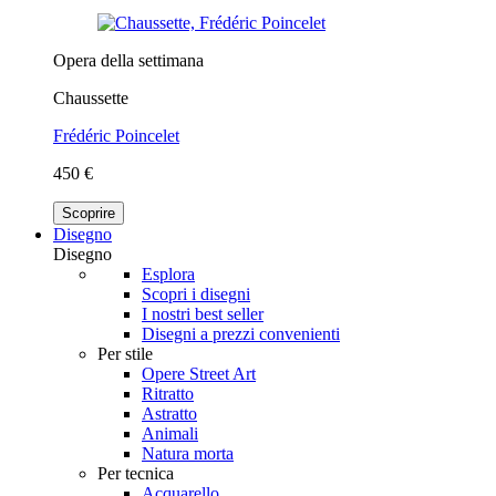
Opera della settimana
Chaussette
Frédéric Poincelet
450 €
Scoprire
Disegno
Disegno
Esplora
Scopri i disegni
I nostri best seller
Disegni a prezzi convenienti
Per stile
Opere Street Art
Ritratto
Astratto
Animali
Natura morta
Per tecnica
Acquarello