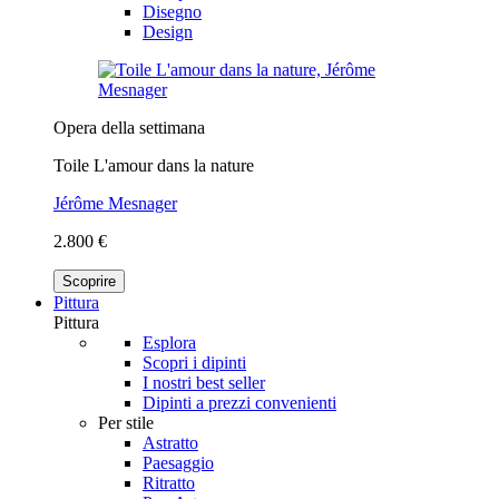
Disegno
Design
Opera della settimana
Toile L'amour dans la nature
Jérôme Mesnager
2.800 €
Scoprire
Pittura
Pittura
Esplora
Scopri i dipinti
I nostri best seller
Dipinti a prezzi convenienti
Per stile
Astratto
Paesaggio
Ritratto