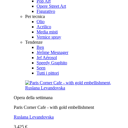
Pop Art
Opere Street Art
Figurativo
Per tecnica
Olio
Acrilico
Media misti
Vernice spray
Tendenze
Ben
Jérôme Mesnager
Jef Aérosol
Speedy Graphito
Seen
Tutti i pittori
Opera della settimana
Paris Corner Cafe - with gold embellishment
Ruslana Levandovska
3.425 €