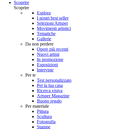
Scoprire
Scoprire
Esplora
I nostri best seller
Selezioni Artsper
Movimenti artistici
Tematiche
Gallerie
Da non perdere
Opere più recenti
Nuovi artisti
In promozione
Esposizioni
Interviste
Per te
Test personalizzato
Per la tua casa
Ricerca visiva
Artsper Magazine
Buono regalo
Per materiale
Pittura
Scultura
Fotografia
Stampe