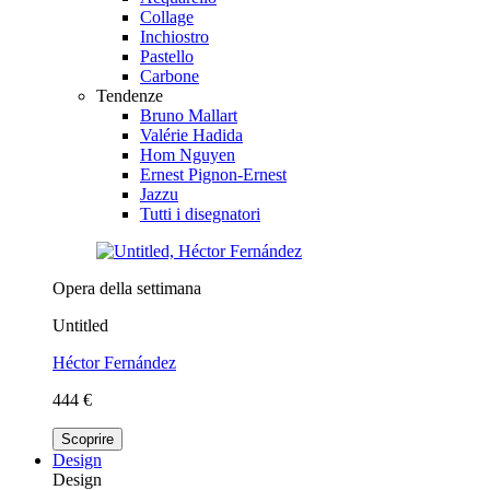
Collage
Inchiostro
Pastello
Carbone
Tendenze
Bruno Mallart
Valérie Hadida
Hom Nguyen
Ernest Pignon-Ernest
Jazzu
Tutti i disegnatori
Opera della settimana
Untitled
Héctor Fernández
444 €
Scoprire
Design
Design