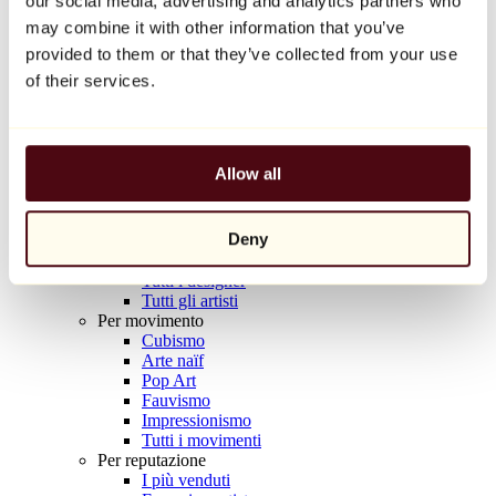
our social media, advertising and analytics partners who
Balloon Dog (Orange)
may combine it with other information that you’ve
Jeff Koons
provided to them or that they’ve collected from your use
10.000 €
of their services.
Scoprire
Artisti
Artisti
Allow all
Esplora
Tutti i pittori
Tutti gli scultori
Deny
Tutti i fotografi
Tutti i disegnatori
Tutti i designer
Tutti gli artisti
Per movimento
Cubismo
Arte naïf
Pop Art
Fauvismo
Impressionismo
Tutti i movimenti
Per reputazione
I più venduti