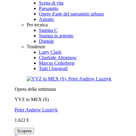
Scena di vita
Paesaggio
Opere d'arte del paesaggio urbano
Astratto
Per tecnica
Stampa C
Stampa in argento
Digitale
Tendenze
Larry Clark
Charlotte Abramow
Marcus Cederberg
Tutti i fotografi
Opera della settimana
YYZ to MEX (S)
Peter Andrew Lusztyk
1.622 €
Scoprire