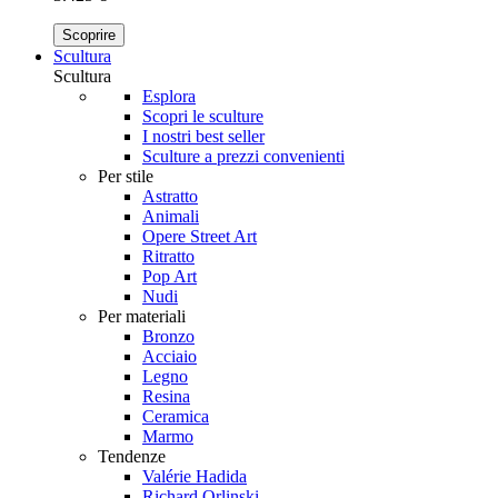
Scoprire
Scultura
Scultura
Esplora
Scopri le sculture
I nostri best seller
Sculture a prezzi convenienti
Per stile
Astratto
Animali
Opere Street Art
Ritratto
Pop Art
Nudi
Per materiali
Bronzo
Acciaio
Legno
Resina
Ceramica
Marmo
Tendenze
Valérie Hadida
Richard Orlinski