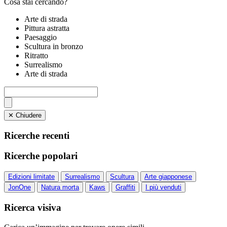
Cosa stai cercando?
Arte di strada
Pittura astratta
Paesaggio
Scultura in bronzo
Ritratto
Surrealismo
Arte di strada
✕ Chiudere
Ricerche recenti
Ricerche popolari
Edizioni limitate
Surrealismo
Scultura
Arte giapponese
JonOne
Natura morta
Kaws
Graffiti
I più venduti
Ricerca visiva