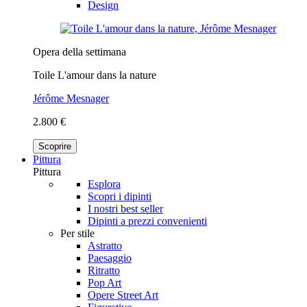
Design
Opera della settimana
Toile L'amour dans la nature
Jérôme Mesnager
2.800 €
Scoprire
Pittura
Pittura
Esplora
Scopri i dipinti
I nostri best seller
Dipinti a prezzi convenienti
Per stile
Astratto
Paesaggio
Ritratto
Pop Art
Opere Street Art