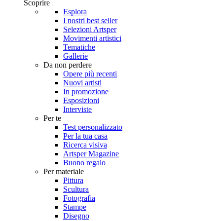
Scoprire
Esplora
I nostri best seller
Selezioni Artsper
Movimenti artistici
Tematiche
Gallerie
Da non perdere
Opere più recenti
Nuovi artisti
In promozione
Esposizioni
Interviste
Per te
Test personalizzato
Per la tua casa
Ricerca visiva
Artsper Magazine
Buono regalo
Per materiale
Pittura
Scultura
Fotografia
Stampe
Disegno