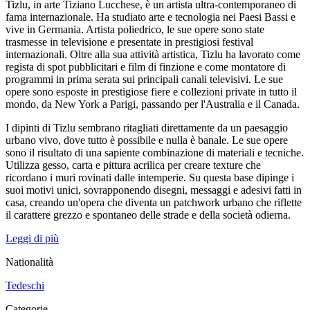
Tizlu, in arte Tiziano Lucchese, è un artista ultra-contemporaneo di
fama internazionale. Ha studiato arte e tecnologia nei Paesi Bassi e
vive in Germania. Artista poliedrico, le sue opere sono state
trasmesse in televisione e presentate in prestigiosi festival
internazionali. Oltre alla sua attività artistica, Tizlu ha lavorato come
regista di spot pubblicitari e film di finzione e come montatore di
programmi in prima serata sui principali canali televisivi. Le sue
opere sono esposte in prestigiose fiere e collezioni private in tutto il
mondo, da New York a Parigi, passando per l'Australia e il Canada.
I dipinti di Tizlu sembrano ritagliati direttamente da un paesaggio
urbano vivo, dove tutto è possibile e nulla è banale. Le sue opere
sono il risultato di una sapiente combinazione di materiali e tecniche.
Utilizza gesso, carta e pittura acrilica per creare texture che
ricordano i muri rovinati dalle intemperie. Su questa base dipinge i
suoi motivi unici, sovrapponendo disegni, messaggi e adesivi fatti in
casa, creando un'opera che diventa un patchwork urbano che riflette
il carattere grezzo e spontaneo delle strade e della società odierna.
Leggi di più
Nationalità
Tedeschi
Categorie