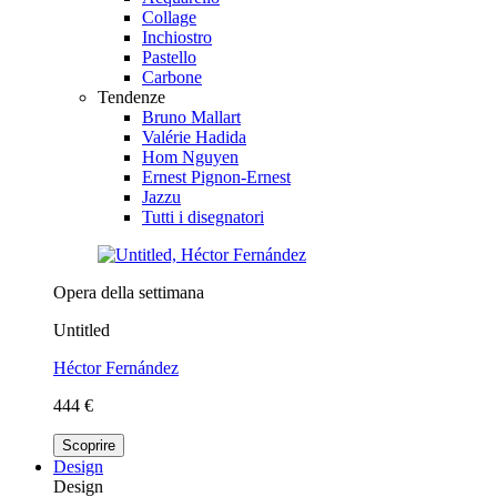
Collage
Inchiostro
Pastello
Carbone
Tendenze
Bruno Mallart
Valérie Hadida
Hom Nguyen
Ernest Pignon-Ernest
Jazzu
Tutti i disegnatori
Opera della settimana
Untitled
Héctor Fernández
444 €
Scoprire
Design
Design