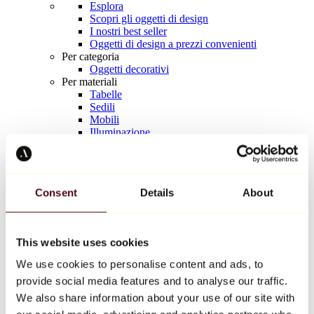
Esplora
Scopri gli oggetti di design
I nostri best seller
Oggetti di design a prezzi convenienti
Per categoria
Oggetti decorativi
Per materiali
Tabelle
Sedili
Mobili
Illuminazione
Tavola d'arte
Ceramica
Tendenze
Richard Orlinski
Consent
Details
About
Keith Haring
Jeff Koons
Yayoi Kusama
Jean-Michel Basquiat
This website uses cookies
Tutti i designer
We use cookies to personalise content and ads, to
provide social media features and to analyse our traffic.
Opera della settimana
We also share information about your use of our site with