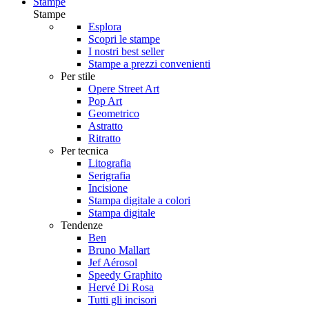
Stampe
Stampe
Esplora
Scopri le stampe
I nostri best seller
Stampe a prezzi convenienti
Per stile
Opere Street Art
Pop Art
Geometrico
Astratto
Ritratto
Per tecnica
Litografia
Serigrafia
Incisione
Stampa digitale a colori
Stampa digitale
Tendenze
Ben
Bruno Mallart
Jef Aérosol
Speedy Graphito
Hervé Di Rosa
Tutti gli incisori