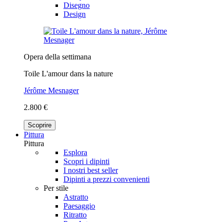
Disegno
Design
Opera della settimana
Toile L'amour dans la nature
Jérôme Mesnager
2.800 €
Scoprire
Pittura
Pittura
Esplora
Scopri i dipinti
I nostri best seller
Dipinti a prezzi convenienti
Per stile
Astratto
Paesaggio
Ritratto