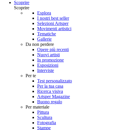
Scoprire
Scoprire
Esplora
I nostri best seller
Selezioni Artsper
Movimenti artistici
Tematiche
Gallerie
Da non perdere
Opere più recenti
Nuovi artisti
In promozione
Esposizioni
Interviste
Per te
Test personalizzato
Per la tua casa
Ricerca visiva
Artsper Magazine
Buono regalo
Per materiale
Pittura
Scultura
Fotografia
Stampe