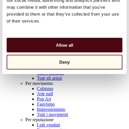
our social media, advertising and analytics partners who
Balloon Dog (Orange)
may combine it with other information that you’ve
Jeff Koons
provided to them or that they’ve collected from your use
10.000 €
of their services.
Scoprire
Artisti
Artisti
Allow all
Esplora
Tutti i pittori
Tutti gli scultori
Deny
Tutti i fotografi
Tutti i disegnatori
Tutti i designer
Tutti gli artisti
Per movimento
Cubismo
Arte naïf
Pop Art
Fauvismo
Impressionismo
Tutti i movimenti
Per reputazione
I più venduti