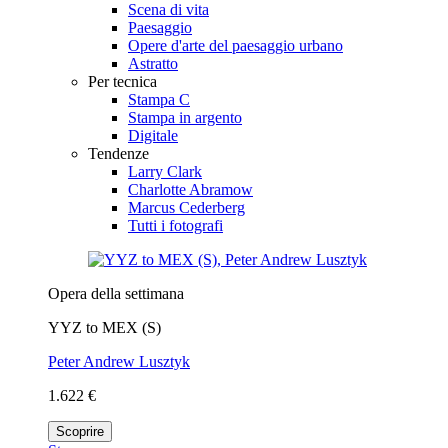
Scena di vita
Paesaggio
Opere d'arte del paesaggio urbano
Astratto
Per tecnica
Stampa C
Stampa in argento
Digitale
Tendenze
Larry Clark
Charlotte Abramow
Marcus Cederberg
Tutti i fotografi
Opera della settimana
YYZ to MEX (S)
Peter Andrew Lusztyk
1.622 €
Scoprire