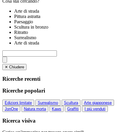
Cosa stai cercando?
Arte di strada
Pittura astratta
Paesaggio
Scultura in bronzo
Ritratto
Surrealismo
Arte di strada
✕ Chiudere
Ricerche recenti
Ricerche popolari
Edizioni limitate
Surrealismo
Scultura
Arte giapponese
JonOne
Natura morta
Kaws
Graffiti
I più venduti
Ricerca visiva