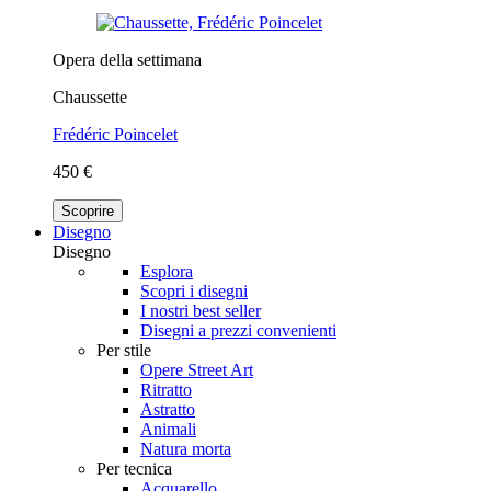
Opera della settimana
Chaussette
Frédéric Poincelet
450 €
Scoprire
Disegno
Disegno
Esplora
Scopri i disegni
I nostri best seller
Disegni a prezzi convenienti
Per stile
Opere Street Art
Ritratto
Astratto
Animali
Natura morta
Per tecnica
Acquarello