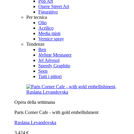
Pop Art
Opere Street Art
Figurativo
Per tecnica
Olio
Acrilico
Media misti
Vernice spray
Tendenze
Ben
Jérôme Mesnager
Jef Aérosol
Speedy Graphito
Seen
Tutti i pittori
Opera della settimana
Paris Corner Cafe - with gold embellishment
Ruslana Levandovska
3.424 €