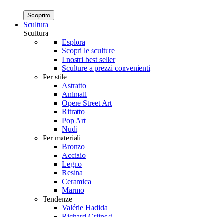
Scoprire
Scultura
Scultura
Esplora
Scopri le sculture
I nostri best seller
Sculture a prezzi convenienti
Per stile
Astratto
Animali
Opere Street Art
Ritratto
Pop Art
Nudi
Per materiali
Bronzo
Acciaio
Legno
Resina
Ceramica
Marmo
Tendenze
Valérie Hadida
Richard Orlinski