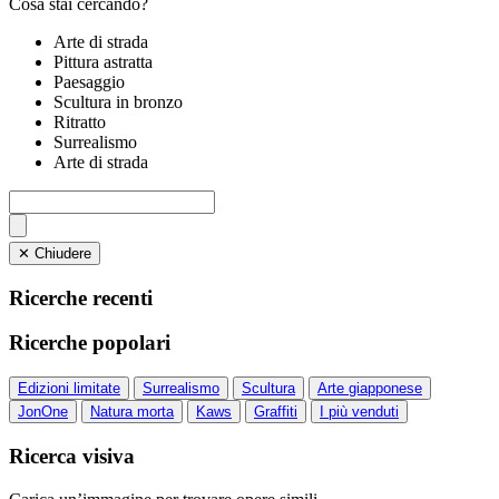
Cosa stai cercando?
Arte di strada
Pittura astratta
Paesaggio
Scultura in bronzo
Ritratto
Surrealismo
Arte di strada
✕ Chiudere
Ricerche recenti
Ricerche popolari
Edizioni limitate
Surrealismo
Scultura
Arte giapponese
JonOne
Natura morta
Kaws
Graffiti
I più venduti
Ricerca visiva