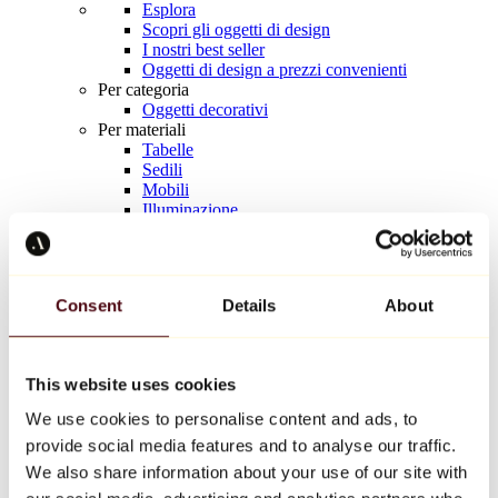
Esplora
Scopri gli oggetti di design
I nostri best seller
Oggetti di design a prezzi convenienti
Per categoria
Oggetti decorativi
Per materiali
Tabelle
Sedili
Mobili
Illuminazione
Tavola d'arte
Ceramica
Tendenze
Richard Orlinski
Consent
Details
About
Keith Haring
Jeff Koons
Yayoi Kusama
Jean-Michel Basquiat
This website uses cookies
Tutti i designer
We use cookies to personalise content and ads, to
provide social media features and to analyse our traffic.
Opera della settimana
We also share information about your use of our site with