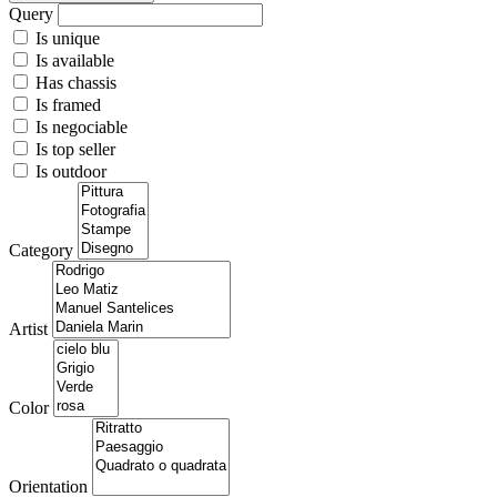
Query
Is unique
Is available
Has chassis
Is framed
Is negociable
Is top seller
Is outdoor
Category
Artist
Color
Orientation