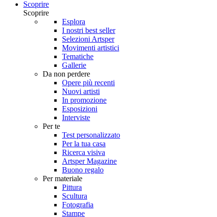
Scoprire
Scoprire
Esplora
I nostri best seller
Selezioni Artsper
Movimenti artistici
Tematiche
Gallerie
Da non perdere
Opere più recenti
Nuovi artisti
In promozione
Esposizioni
Interviste
Per te
Test personalizzato
Per la tua casa
Ricerca visiva
Artsper Magazine
Buono regalo
Per materiale
Pittura
Scultura
Fotografia
Stampe