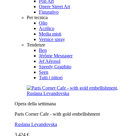
Pop Art
Opere Street Art
Figurativo
Per tecnica
Olio
Acrilico
Media misti
Vernice spray
Tendenze
Ben
Jérôme Mesnager
Jef Aérosol
Speedy Graphito
Seen
Tutti i pittori
Opera della settimana
Paris Corner Cafe - with gold embellishment
Ruslana Levandovska
3.424 €