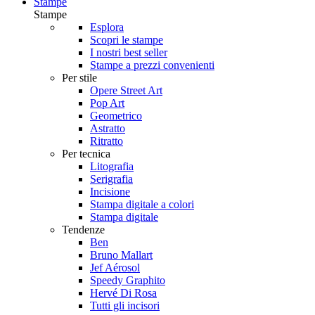
Stampe
Stampe
Esplora
Scopri le stampe
I nostri best seller
Stampe a prezzi convenienti
Per stile
Opere Street Art
Pop Art
Geometrico
Astratto
Ritratto
Per tecnica
Litografia
Serigrafia
Incisione
Stampa digitale a colori
Stampa digitale
Tendenze
Ben
Bruno Mallart
Jef Aérosol
Speedy Graphito
Hervé Di Rosa
Tutti gli incisori