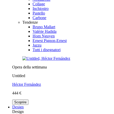
Collage
Inchiostro
Pastello
Carbone
Tendenze
Bruno Mallart
Valérie Hadida
Hom Nguyen
Ernest Pignon-Ernest
Jazzu
Tutti i disegnatori
Opera della settimana
Untitled
Héctor Fernández
444 €
Scoprire
Design
Design