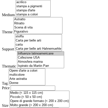
Medium
Theme
Support
Thematic
Tag
Price
Size