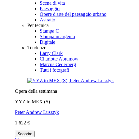
Scena di vita
Paesaggio
Opere d'arte del paesaggio urbano
Astratto
Per tecnica
Stampa C
Stampa in argento
Digitale
Tendenze
Larry Clark
Charlotte Abramow
Marcus Cederberg
Tutti i fotografi
Opera della settimana
YYZ to MEX (S)
Peter Andrew Lusztyk
1.622 €
Scoprire