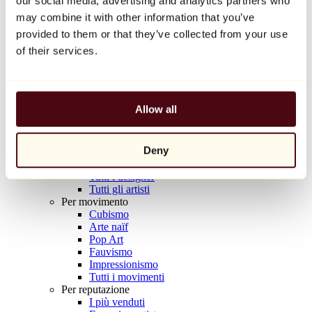
our social media, advertising and analytics partners who
Balloon Dog (Orange)
may combine it with other information that you’ve
Jeff Koons
provided to them or that they’ve collected from your use
10.000 €
of their services.
Scoprire
Artisti
Artisti
Allow all
Esplora
Tutti i pittori
Tutti gli scultori
Deny
Tutti i fotografi
Tutti i disegnatori
Tutti i designer
Tutti gli artisti
Per movimento
Cubismo
Arte naïf
Pop Art
Fauvismo
Impressionismo
Tutti i movimenti
Per reputazione
I più venduti