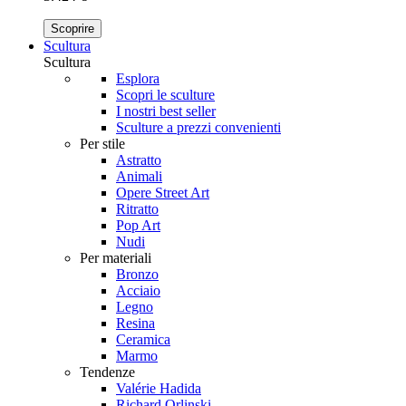
Scoprire
Scultura
Scultura
Esplora
Scopri le sculture
I nostri best seller
Sculture a prezzi convenienti
Per stile
Astratto
Animali
Opere Street Art
Ritratto
Pop Art
Nudi
Per materiali
Bronzo
Acciaio
Legno
Resina
Ceramica
Marmo
Tendenze
Valérie Hadida
Richard Orlinski