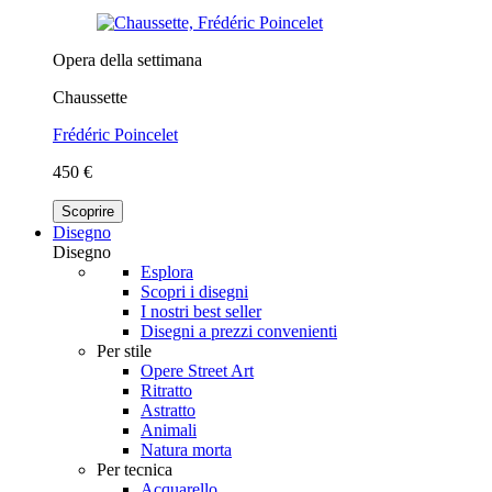
Opera della settimana
Chaussette
Frédéric Poincelet
450 €
Scoprire
Disegno
Disegno
Esplora
Scopri i disegni
I nostri best seller
Disegni a prezzi convenienti
Per stile
Opere Street Art
Ritratto
Astratto
Animali
Natura morta
Per tecnica
Acquarello