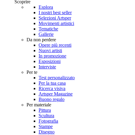
Scoprire
Esplora
I nostri best seller
Selezioni Artsper
Movimenti artistici
Tematiche
Gallerie
Da non perdere
Opere più recenti
Nuovi artisti
In promozione
Esposizioni
Interviste
Per te
Test personalizzato
Per la tua casa
Ricerca visiva
Artsper Magazine
Buono regalo
Per materiale
Pittura
Scultura
Fotografia
Stampe
Disegno