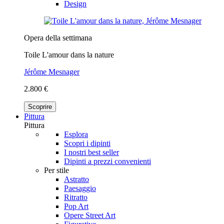
Design
Opera della settimana
Toile L'amour dans la nature
Jérôme Mesnager
2.800 €
Scoprire
Pittura
Pittura
Esplora
Scopri i dipinti
I nostri best seller
Dipinti a prezzi convenienti
Per stile
Astratto
Paesaggio
Ritratto
Pop Art
Opere Street Art