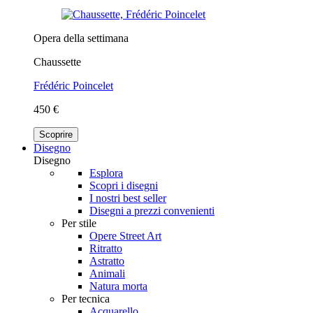
Opera della settimana
Chaussette
Frédéric Poincelet
450 €
Scoprire
Disegno
Disegno
Esplora
Scopri i disegni
I nostri best seller
Disegni a prezzi convenienti
Per stile
Opere Street Art
Ritratto
Astratto
Animali
Natura morta
Per tecnica
Acquarello