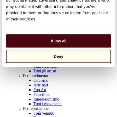
our social media, advertising and analytics partners who
Balloon Dog (Orange)
may combine it with other information that you’ve
Jeff Koons
provided to them or that they’ve collected from your use
10.000 €
of their services.
Scoprire
Artisti
Artisti
Allow all
Esplora
Tutti i pittori
Tutti gli scultori
Deny
Tutti i fotografi
Tutti i disegnatori
Tutti i designer
Tutti gli artisti
Per movimento
Cubismo
Arte naïf
Pop Art
Fauvismo
Impressionismo
Tutti i movimenti
Per reputazione
I più venduti