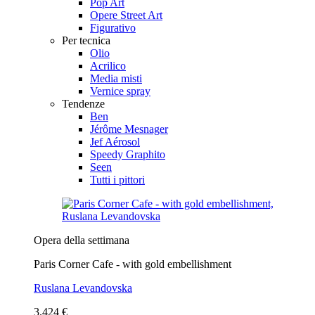
Pop Art
Opere Street Art
Figurativo
Per tecnica
Olio
Acrilico
Media misti
Vernice spray
Tendenze
Ben
Jérôme Mesnager
Jef Aérosol
Speedy Graphito
Seen
Tutti i pittori
Opera della settimana
Paris Corner Cafe - with gold embellishment
Ruslana Levandovska
3.424 €