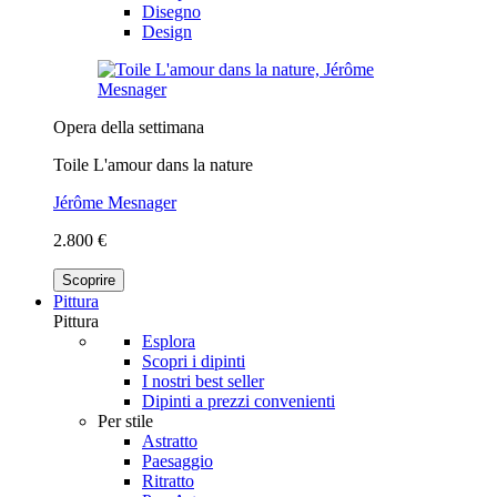
Disegno
Design
Opera della settimana
Toile L'amour dans la nature
Jérôme Mesnager
2.800 €
Scoprire
Pittura
Pittura
Esplora
Scopri i dipinti
I nostri best seller
Dipinti a prezzi convenienti
Per stile
Astratto
Paesaggio
Ritratto