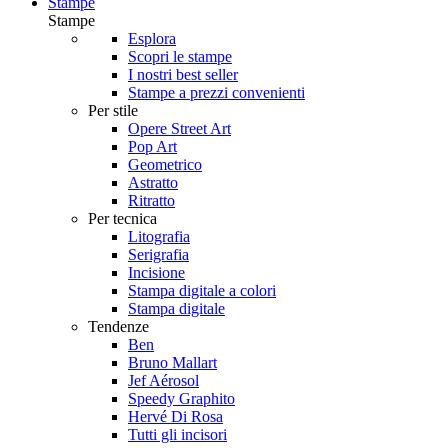
Stampe
Stampe
Esplora
Scopri le stampe
I nostri best seller
Stampe a prezzi convenienti
Per stile
Opere Street Art
Pop Art
Geometrico
Astratto
Ritratto
Per tecnica
Litografia
Serigrafia
Incisione
Stampa digitale a colori
Stampa digitale
Tendenze
Ben
Bruno Mallart
Jef Aérosol
Speedy Graphito
Hervé Di Rosa
Tutti gli incisori