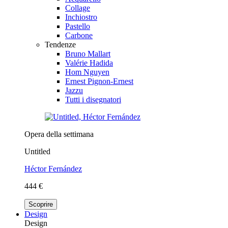
Collage
Inchiostro
Pastello
Carbone
Tendenze
Bruno Mallart
Valérie Hadida
Hom Nguyen
Ernest Pignon-Ernest
Jazzu
Tutti i disegnatori
Opera della settimana
Untitled
Héctor Fernández
444 €
Scoprire
Design
Design