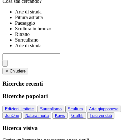
Cosa stai cercando?
Arte di strada
Pittura astratta
Paesaggio
Scultura in bronzo
Ritratto
Surrealismo
Arte di strada
✕ Chiudere
Ricerche recenti
Ricerche popolari
Edizioni limitate
Surrealismo
Scultura
Arte giapponese
JonOne
Natura morta
Kaws
Graffiti
I più venduti
Ricerca visiva