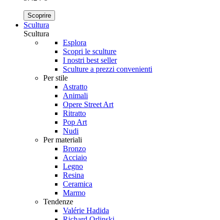
Scoprire
Scultura
Scultura
Esplora
Scopri le sculture
I nostri best seller
Sculture a prezzi convenienti
Per stile
Astratto
Animali
Opere Street Art
Ritratto
Pop Art
Nudi
Per materiali
Bronzo
Acciaio
Legno
Resina
Ceramica
Marmo
Tendenze
Valérie Hadida
Richard Orlinski