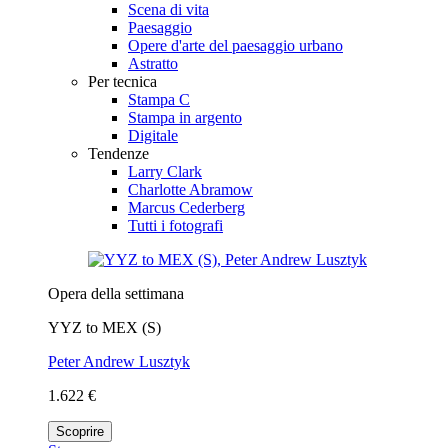
Scena di vita
Paesaggio
Opere d'arte del paesaggio urbano
Astratto
Per tecnica
Stampa C
Stampa in argento
Digitale
Tendenze
Larry Clark
Charlotte Abramow
Marcus Cederberg
Tutti i fotografi
Opera della settimana
YYZ to MEX (S)
Peter Andrew Lusztyk
1.622 €
Scoprire