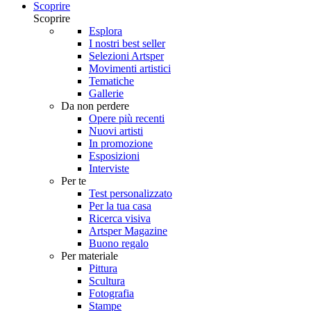
Scoprire
Scoprire
Esplora
I nostri best seller
Selezioni Artsper
Movimenti artistici
Tematiche
Gallerie
Da non perdere
Opere più recenti
Nuovi artisti
In promozione
Esposizioni
Interviste
Per te
Test personalizzato
Per la tua casa
Ricerca visiva
Artsper Magazine
Buono regalo
Per materiale
Pittura
Scultura
Fotografia
Stampe