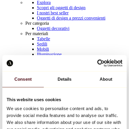
Esplora
Scopri gli oggetti di design
I nostri best seller
Oggetti di design a prezzi convenienti
Per categoria
Oggetti decorativi
Per materiali
Tabelle
Sedili
Mobili
Illuminazione
Tavola d'arte
Ceramica
Tendenze
Richard Orlinski
Consent
Details
About
Keith Haring
Jeff Koons
Yayoi Kusama
Jean-Michel Basquiat
This website uses cookies
Tutti i designer
We use cookies to personalise content and ads, to
provide social media features and to analyse our traffic.
Opera della settimana
We also share information about your use of our site with