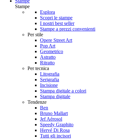
Stampe
Stampe
Esplora
Scopri le stampe
I nostri best seller
Stampe a prezzi convenienti
Per stile
Opere Street Art
Pop Art
Geometrico
Astratto
Ritratto
Per tecnica
Litografia
Serigrafia
Incisione
Stampa digitale a colori
Stampa digitale
Tendenze
Ben
Bruno Mallart
Jef Aérosol
Speedy Graphito
Hervé Di Rosa
Tutti gli incisori