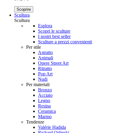
Scoprire
Scultura
Scultura
Esplora
Scopri le sculture
I nostri best seller
Sculture a prezzi convenienti
Per stile
Astratto
Animali
Opere Street Art
Ritratto
Pop Art
Nudi
Per materiali
Bronzo
Acciaio
Legno
Resina
Ceramica
Marmo
Tendenze
Valérie Hadida
Richard Orlinski