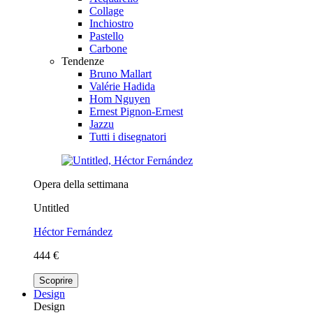
Collage
Inchiostro
Pastello
Carbone
Tendenze
Bruno Mallart
Valérie Hadida
Hom Nguyen
Ernest Pignon-Ernest
Jazzu
Tutti i disegnatori
Opera della settimana
Untitled
Héctor Fernández
444 €
Scoprire
Design
Design