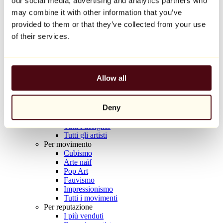
our social media, advertising and analytics partners who
Balloon Dog (Orange)
may combine it with other information that you’ve
Jeff Koons
provided to them or that they’ve collected from your use
10.000 €
of their services.
Scoprire
Artisti
Artisti
Allow all
Esplora
Tutti i pittori
Tutti gli scultori
Deny
Tutti i fotografi
Tutti i disegnatori
Tutti i designer
Tutti gli artisti
Per movimento
Cubismo
Arte naïf
Pop Art
Fauvismo
Impressionismo
Tutti i movimenti
Per reputazione
I più venduti