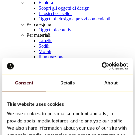
Esplora
Scopri gli oggetti di design
I nostri best seller
Oggetti di design a prezzi convenienti
Per categoria
Oggetti decorativi
Per materiali
Tabelle
Sedili
Mobili
Illuminazione
Tavola d'arte
Ceramica
Tendenze
Richard Orlinski
Consent
Details
About
Keith Haring
Jeff Koons
Yayoi Kusama
Jean-Michel Basquiat
This website uses cookies
Tutti i designer
We use cookies to personalise content and ads, to
provide social media features and to analyse our traffic.
Opera della settimana
We also share information about your use of our site with