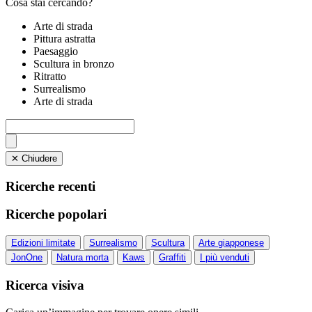
Cosa stai cercando?
Arte di strada
Pittura astratta
Paesaggio
Scultura in bronzo
Ritratto
Surrealismo
Arte di strada
✕ Chiudere
Ricerche recenti
Ricerche popolari
Edizioni limitate
Surrealismo
Scultura
Arte giapponese
JonOne
Natura morta
Kaws
Graffiti
I più venduti
Ricerca visiva