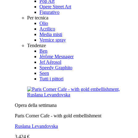
Pop Art
Opere Street Art
Figurativo
Per tecnica
Olio
Acrilico
Media misti
Vernice spray
Tendenze
Ben
Jérôme Mesnager
Jef Aérosol
Speedy Graphito
Seen
Tutti i pittori
Opera della settimana
Paris Corner Cafe - with gold embellishment
Ruslana Levandovska
3.424 €