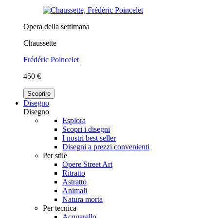
Opera della settimana
Chaussette
Frédéric Poincelet
450 €
Scoprire
Disegno
Disegno
Esplora
Scopri i disegni
I nostri best seller
Disegni a prezzi convenienti
Per stile
Opere Street Art
Ritratto
Astratto
Animali
Natura morta
Per tecnica
Acquarello