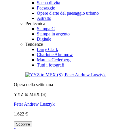
Scena di vita
Paesaggio
Opere d'arte del paesaggio urbano
Astratto
Per tecnica
Stampa C
Stampa in argento
Digitale
Tendenze
Larry Clark
Charlotte Abramow
Marcus Cederberg
Tutti i fotografi
Opera della settimana
YYZ to MEX (S)
Peter Andrew Lusztyk
1.622 €
Scoprire