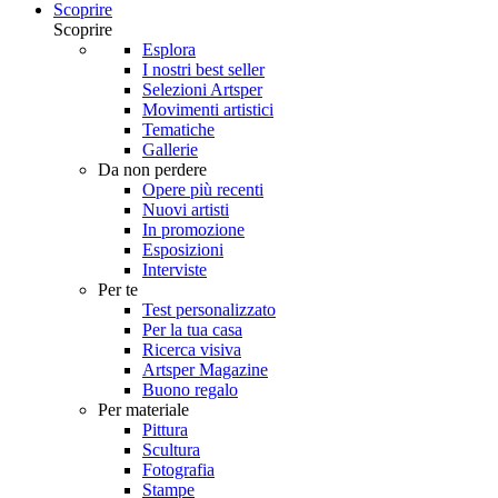
Scoprire
Scoprire
Esplora
I nostri best seller
Selezioni Artsper
Movimenti artistici
Tematiche
Gallerie
Da non perdere
Opere più recenti
Nuovi artisti
In promozione
Esposizioni
Interviste
Per te
Test personalizzato
Per la tua casa
Ricerca visiva
Artsper Magazine
Buono regalo
Per materiale
Pittura
Scultura
Fotografia
Stampe