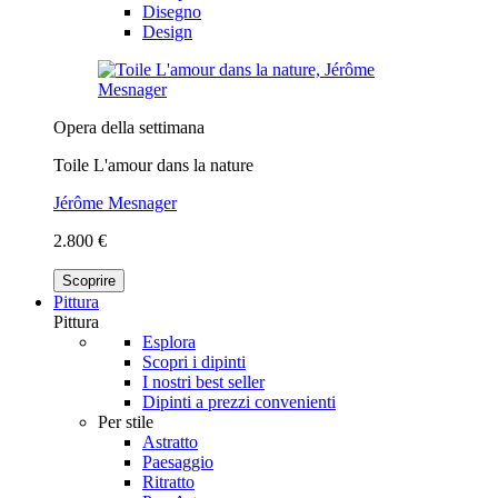
Disegno
Design
Opera della settimana
Toile L'amour dans la nature
Jérôme Mesnager
2.800 €
Scoprire
Pittura
Pittura
Esplora
Scopri i dipinti
I nostri best seller
Dipinti a prezzi convenienti
Per stile
Astratto
Paesaggio
Ritratto