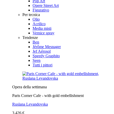
Pop Art
Opere Street Art
Figurativo
Per tecnica
Olio
Acrilico
Media misti
Vernice spray
Tendenze
Ben
Jérôme Mesnager
Jef Aérosol
Speedy Graphito
Seen
Tutti i pittori
Opera della settimana
Paris Corner Cafe - with gold embellishment
Ruslana Levandovska
3.426 €