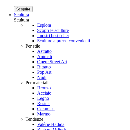
Scoprire
Scultura
Scultura
Esplora
Scopri le sculture
I nostri best seller
Sculture a prezzi convenienti
Per stile
Astratto
Animali
Opere Street Art
Ritratto
Pop Art
Nudi
Per materiali
Bronzo
Acciaio
Legno
Resina
Ceramica
Marmo
Tendenze
Valérie Hadida
Richard Orlinski