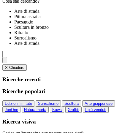
Cosa stai cercando?
Arte di strada
Pittura astratta
Paesaggio
Scultura in bronzo
Ritratto
Surrealismo
Arte di strada
✕ Chiudere
Ricerche recenti
Ricerche popolari
Edizioni limitate
Surrealismo
Scultura
Arte giapponese
JonOne
Natura morta
Kaws
Graffiti
I più venduti
Ricerca visiva