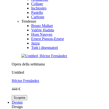
Collage
Inchiostro
Pastello
Carbone
Tendenze
Bruno Mallart
Valérie Hadida
Hom Nguyen
Ernest Pignon-Ernest
Jazzu
Tutti i disegnatori
Opera della settimana
Untitled
Héctor Fernández
444 €
Scoprire
Design
Design