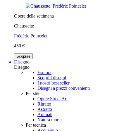
Opera della settimana
Chaussette
Frédéric Poincelet
450 €
Scoprire
Disegno
Disegno
Esplora
Scopri i disegni
I nostri best seller
Disegni a prezzi convenienti
Per stile
Opere Street Art
Ritratto
Astratto
Animali
Natura morta
Per tecnica
Acquarello