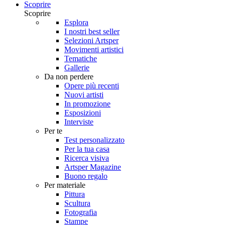
Scoprire
Scoprire
Esplora
I nostri best seller
Selezioni Artsper
Movimenti artistici
Tematiche
Gallerie
Da non perdere
Opere più recenti
Nuovi artisti
In promozione
Esposizioni
Interviste
Per te
Test personalizzato
Per la tua casa
Ricerca visiva
Artsper Magazine
Buono regalo
Per materiale
Pittura
Scultura
Fotografia
Stampe