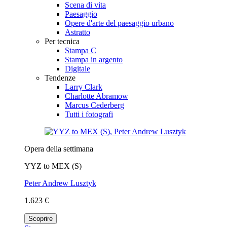
Scena di vita
Paesaggio
Opere d'arte del paesaggio urbano
Astratto
Per tecnica
Stampa C
Stampa in argento
Digitale
Tendenze
Larry Clark
Charlotte Abramow
Marcus Cederberg
Tutti i fotografi
Opera della settimana
YYZ to MEX (S)
Peter Andrew Lusztyk
1.623 €
Scoprire