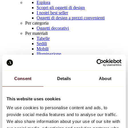
Esplora
Scopri gli oggetti di design
I nostri best seller
Oggetti di design a prezzi convenienti
Per categoria
Oggetti decorativi
Per materiali
Tabelle
Sedili
Mobili
Illuminazione
Tavola d'arte
Ceramica
Tendenze
Richard Orlinski
Consent
Details
About
Keith Haring
Jeff Koons
Yayoi Kusama
Jean-Michel Basquiat
This website uses cookies
Tutti i designer
We use cookies to personalise content and ads, to
provide social media features and to analyse our traffic.
Opera della settimana
We also share information about your use of our site with