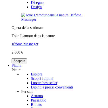
Disegno
Design
Opera della settimana
Toile L'amour dans la nature
Jérôme Mesnager
2.800 €
Scoprire
Pittura
Pittura
Esplora
Scopri i dipinti
I nostri best seller
Dipinti a prezzi convenienti
Per stile
Astratto
Paesaggio
Ritratto