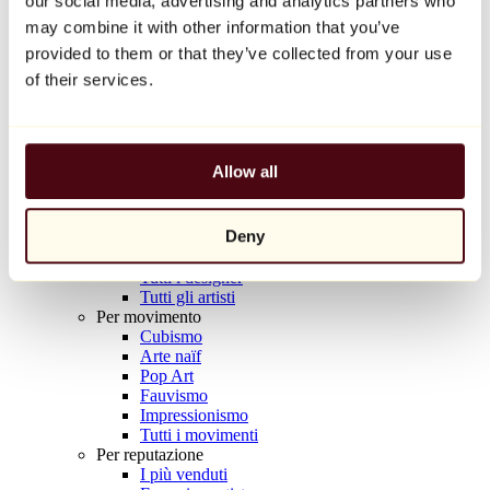
our social media, advertising and analytics partners who
Balloon Dog (Orange)
may combine it with other information that you’ve
Jeff Koons
provided to them or that they’ve collected from your use
10.000 €
of their services.
Scoprire
Artisti
Artisti
Allow all
Esplora
Tutti i pittori
Tutti gli scultori
Deny
Tutti i fotografi
Tutti i disegnatori
Tutti i designer
Tutti gli artisti
Per movimento
Cubismo
Arte naïf
Pop Art
Fauvismo
Impressionismo
Tutti i movimenti
Per reputazione
I più venduti