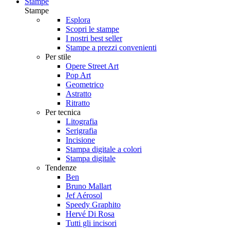
Stampe
Stampe
Esplora
Scopri le stampe
I nostri best seller
Stampe a prezzi convenienti
Per stile
Opere Street Art
Pop Art
Geometrico
Astratto
Ritratto
Per tecnica
Litografia
Serigrafia
Incisione
Stampa digitale a colori
Stampa digitale
Tendenze
Ben
Bruno Mallart
Jef Aérosol
Speedy Graphito
Hervé Di Rosa
Tutti gli incisori