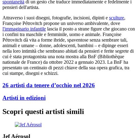
spontaneità
di un gesto che traduce immediatamente e fedelmente i
pensieri dell'artista.
Attraverso i suoi disegni, fotografie, incisioni, dipinti e
sculture
,
Françoise Pétrovitch propone un universo ambivalente, dove
l'immaginario infantile
lascia il posto a strane figure che giocano con
i confini tra maschile e femminile, uomo e animale. Françoise
Pétrovitch dà vita a forme ibride, spaventose senza sembrare tali,
animali e umane – donne, adolescenti, bambini – e dipinge esseri
nella loro intimità che sembrano abitati da pensieri e ferite segrete di
cui è stata protagonista una nota mostra alla BnF (Bibliothèque
nationale de France) da ottobre 2022 a gennaio 2023. La BnF ha
presentato un centinaio di pezzi chiave della sua opera grafica, tra
cui stampe, disegni e schizzi.
26 artisti da tenere d’occhio nel 2026
Artisti in edizioni
Scopri questi artisti simili
Jef Aérosol