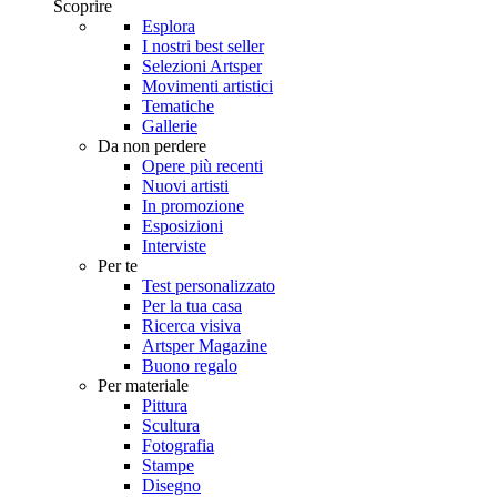
Scoprire
Esplora
I nostri best seller
Selezioni Artsper
Movimenti artistici
Tematiche
Gallerie
Da non perdere
Opere più recenti
Nuovi artisti
In promozione
Esposizioni
Interviste
Per te
Test personalizzato
Per la tua casa
Ricerca visiva
Artsper Magazine
Buono regalo
Per materiale
Pittura
Scultura
Fotografia
Stampe
Disegno