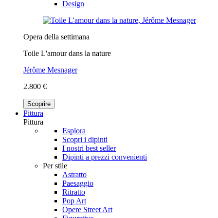
Design
Opera della settimana
Toile L'amour dans la nature
Jérôme Mesnager
2.800 €
Scoprire
Pittura
Pittura
Esplora
Scopri i dipinti
I nostri best seller
Dipinti a prezzi convenienti
Per stile
Astratto
Paesaggio
Ritratto
Pop Art
Opere Street Art