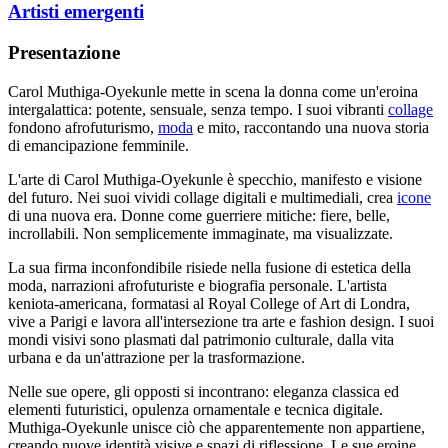
Artisti emergenti
Presentazione
Carol Muthiga-Oyekunle mette in scena la donna come un'eroina
intergalattica: potente, sensuale, senza tempo. I suoi vibranti
collage
fondono afrofuturismo,
moda
e mito, raccontando una nuova storia
di emancipazione femminile.
L'arte di Carol Muthiga-Oyekunle è specchio, manifesto e visione
del futuro. Nei suoi vividi collage digitali e multimediali, crea
icone
di una nuova era. Donne come guerriere mitiche: fiere, belle,
incrollabili. Non semplicemente immaginate, ma visualizzate.
La sua firma inconfondibile risiede nella fusione di estetica della
moda, narrazioni afrofuturiste e biografia personale. L'artista
keniota-americana, formatasi al Royal College of Art di Londra,
vive a Parigi e lavora all'intersezione tra arte e fashion design. I suoi
mondi visivi sono plasmati dal patrimonio culturale, dalla vita
urbana e da un'attrazione per la trasformazione.
Nelle sue opere, gli opposti si incontrano: eleganza classica ed
elementi futuristici, opulenza ornamentale e tecnica digitale.
Muthiga-Oyekunle unisce ciò che apparentemente non appartiene,
creando nuove identità visive e spazi di riflessione. Le sue eroine