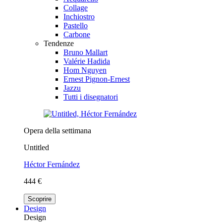
Collage
Inchiostro
Pastello
Carbone
Tendenze
Bruno Mallart
Valérie Hadida
Hom Nguyen
Ernest Pignon-Ernest
Jazzu
Tutti i disegnatori
Opera della settimana
Untitled
Héctor Fernández
444 €
Scoprire
Design
Design