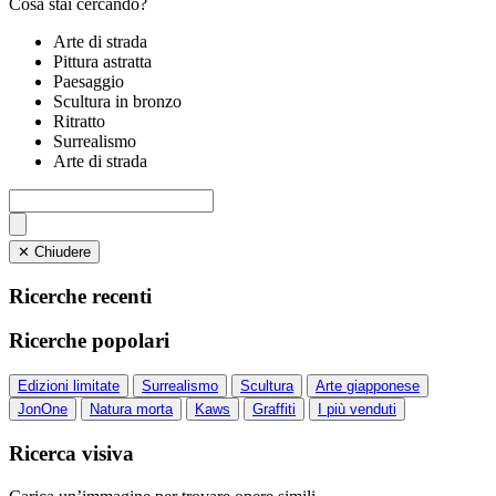
Cosa stai cercando?
Arte di strada
Pittura astratta
Paesaggio
Scultura in bronzo
Ritratto
Surrealismo
Arte di strada
✕ Chiudere
Ricerche recenti
Ricerche popolari
Edizioni limitate
Surrealismo
Scultura
Arte giapponese
JonOne
Natura morta
Kaws
Graffiti
I più venduti
Ricerca visiva