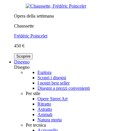
Opera della settimana
Chaussette
Frédéric Poincelet
450 €
Scoprire
Disegno
Disegno
Esplora
Scopri i disegni
I nostri best seller
Disegni a prezzi convenienti
Per stile
Opere Street Art
Ritratto
Astratto
Animali
Natura morta
Per tecnica
Acquarello