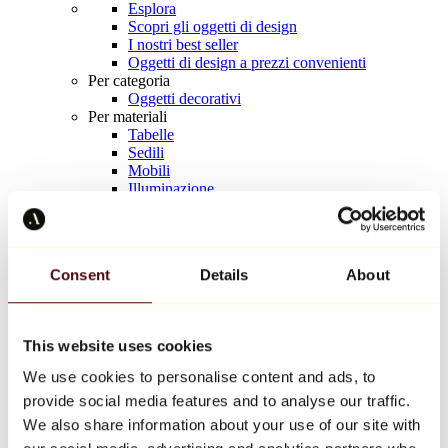
Esplora
Scopri gli oggetti di design
I nostri best seller
Oggetti di design a prezzi convenienti
Per categoria
Oggetti decorativi
Per materiali
Tabelle
Sedili
Mobili
Illuminazione
Tavola d'arte
Ceramica
Tendenze
Richard Orlinski
Consent
Details
About
Keith Haring
Jeff Koons
Yayoi Kusama
Jean-Michel Basquiat
This website uses cookies
Tutti i designer
We use cookies to personalise content and ads, to
provide social media features and to analyse our traffic.
Opera della settimana
We also share information about your use of our site with