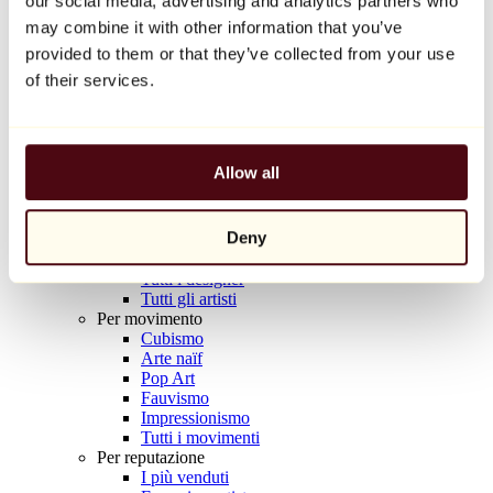
our social media, advertising and analytics partners who
Balloon Dog (Orange)
may combine it with other information that you’ve
Jeff Koons
provided to them or that they’ve collected from your use
10.000 €
of their services.
Scoprire
Artisti
Artisti
Allow all
Esplora
Tutti i pittori
Tutti gli scultori
Deny
Tutti i fotografi
Tutti i disegnatori
Tutti i designer
Tutti gli artisti
Per movimento
Cubismo
Arte naïf
Pop Art
Fauvismo
Impressionismo
Tutti i movimenti
Per reputazione
I più venduti