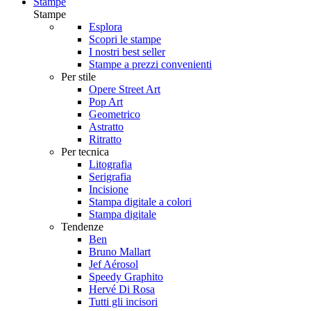
Stampe
Stampe
Esplora
Scopri le stampe
I nostri best seller
Stampe a prezzi convenienti
Per stile
Opere Street Art
Pop Art
Geometrico
Astratto
Ritratto
Per tecnica
Litografia
Serigrafia
Incisione
Stampa digitale a colori
Stampa digitale
Tendenze
Ben
Bruno Mallart
Jef Aérosol
Speedy Graphito
Hervé Di Rosa
Tutti gli incisori