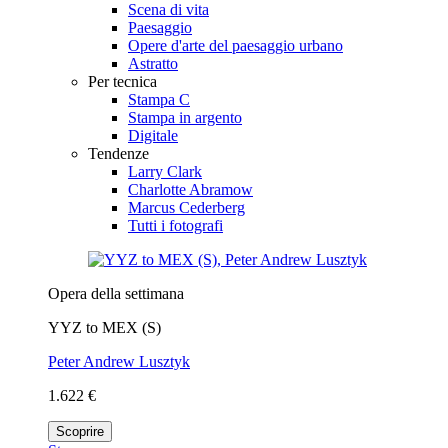
Scena di vita
Paesaggio
Opere d'arte del paesaggio urbano
Astratto
Per tecnica
Stampa C
Stampa in argento
Digitale
Tendenze
Larry Clark
Charlotte Abramow
Marcus Cederberg
Tutti i fotografi
Opera della settimana
YYZ to MEX (S)
Peter Andrew Lusztyk
1.622 €
Scoprire