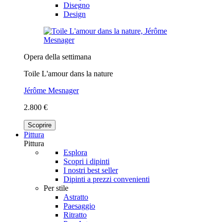
Disegno
Design
Opera della settimana
Toile L'amour dans la nature
Jérôme Mesnager
2.800 €
Scoprire
Pittura
Pittura
Esplora
Scopri i dipinti
I nostri best seller
Dipinti a prezzi convenienti
Per stile
Astratto
Paesaggio
Ritratto