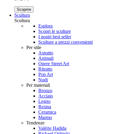
Scoprire
Scultura
Scultura
Esplora
Scopri le sculture
I nostri best seller
Sculture a prezzi convenienti
Per stile
Astratto
Animali
Opere Street Art
Ritratto
Pop Art
Nudi
Per materiali
Bronzo
Acciaio
Legno
Resina
Ceramica
Marmo
Tendenze
Valérie Hadida
Richard Orlinski