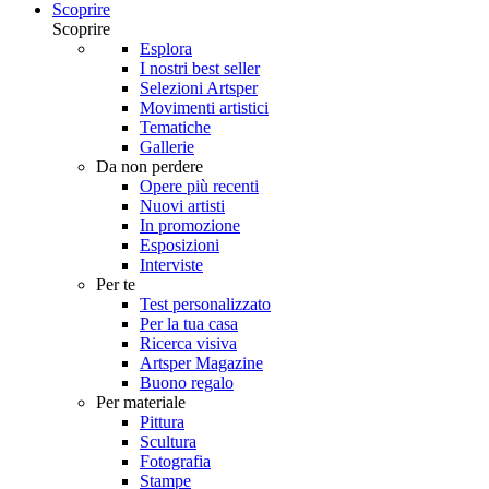
Scoprire
Scoprire
Esplora
I nostri best seller
Selezioni Artsper
Movimenti artistici
Tematiche
Gallerie
Da non perdere
Opere più recenti
Nuovi artisti
In promozione
Esposizioni
Interviste
Per te
Test personalizzato
Per la tua casa
Ricerca visiva
Artsper Magazine
Buono regalo
Per materiale
Pittura
Scultura
Fotografia
Stampe