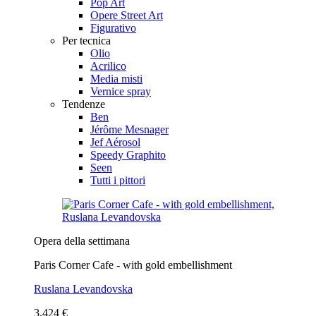
Pop Art
Opere Street Art
Figurativo
Per tecnica
Olio
Acrilico
Media misti
Vernice spray
Tendenze
Ben
Jérôme Mesnager
Jef Aérosol
Speedy Graphito
Seen
Tutti i pittori
Opera della settimana
Paris Corner Cafe - with gold embellishment
Ruslana Levandovska
3.424 €