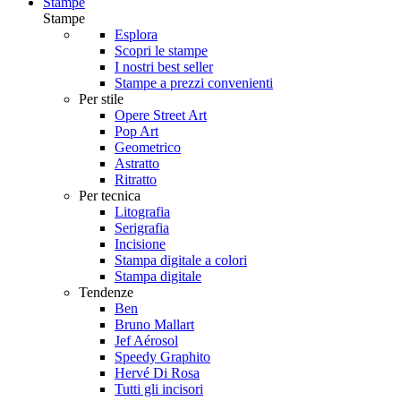
Stampe
Stampe
Esplora
Scopri le stampe
I nostri best seller
Stampe a prezzi convenienti
Per stile
Opere Street Art
Pop Art
Geometrico
Astratto
Ritratto
Per tecnica
Litografia
Serigrafia
Incisione
Stampa digitale a colori
Stampa digitale
Tendenze
Ben
Bruno Mallart
Jef Aérosol
Speedy Graphito
Hervé Di Rosa
Tutti gli incisori