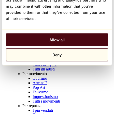
our social media, advertising and analytics partners who
Balloon Dog (Orange)
may combine it with other information that you’ve
Jeff Koons
provided to them or that they’ve collected from your use
10.000 €
of their services.
Scoprire
Artisti
Artisti
Allow all
Esplora
Tutti i pittori
Tutti gli scultori
Deny
Tutti i fotografi
Tutti i disegnatori
Tutti i designer
Tutti gli artisti
Per movimento
Cubismo
Arte naïf
Pop Art
Fauvismo
Impressionismo
Tutti i movimenti
Per reputazione
I più venduti