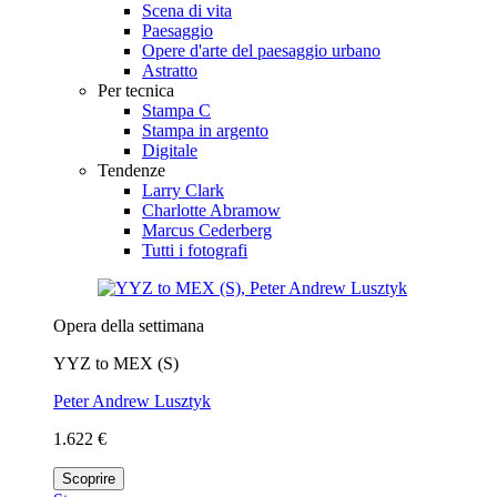
Scena di vita
Paesaggio
Opere d'arte del paesaggio urbano
Astratto
Per tecnica
Stampa C
Stampa in argento
Digitale
Tendenze
Larry Clark
Charlotte Abramow
Marcus Cederberg
Tutti i fotografi
Opera della settimana
YYZ to MEX (S)
Peter Andrew Lusztyk
1.622 €
Scoprire