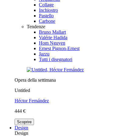
Collage
Inchiostro
Pastello
Carbone
Tendenze
Bruno Mallart
Valérie Hadida
Hom Nguyen
Ernest Pignon-Ernest
Jazzu
Tutti i disegnatori
Opera della settimana
Untitled
Héctor Fernández
444 €
Scoprire
Design
Design