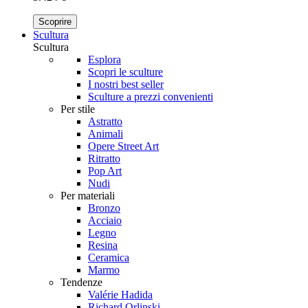
Scoprire
Scultura
Scultura
Esplora
Scopri le sculture
I nostri best seller
Sculture a prezzi convenienti
Per stile
Astratto
Animali
Opere Street Art
Ritratto
Pop Art
Nudi
Per materiali
Bronzo
Acciaio
Legno
Resina
Ceramica
Marmo
Tendenze
Valérie Hadida
Richard Orlinski