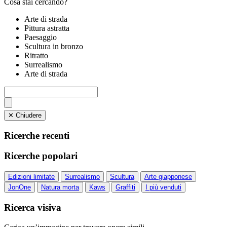
Cosa stai cercando?
Arte di strada
Pittura astratta
Paesaggio
Scultura in bronzo
Ritratto
Surrealismo
Arte di strada
✕ Chiudere
Ricerche recenti
Ricerche popolari
Edizioni limitate
Surrealismo
Scultura
Arte giapponese
JonOne
Natura morta
Kaws
Graffiti
I più venduti
Ricerca visiva