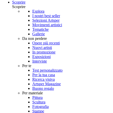
Scoprire
Scoprire
Esplora
I nostri best seller
Selezioni Artsper
Movimenti artistici
Tematiche
Gallerie
Da non perdere
Opere più recenti
Nuovi artisti
In promozione
Esposizioni
Interviste
Per te
Test personalizzato
Per la tua casa
Ricerca visiva
Artsper Magazine
Buono regalo
Per materiale
Pittura
Scultura
Fotografia
Stampe