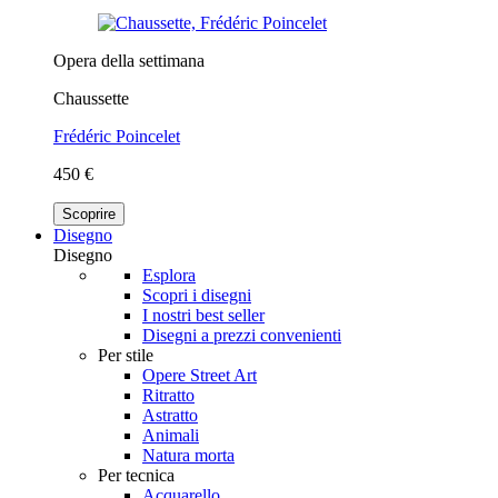
Opera della settimana
Chaussette
Frédéric Poincelet
450 €
Scoprire
Disegno
Disegno
Esplora
Scopri i disegni
I nostri best seller
Disegni a prezzi convenienti
Per stile
Opere Street Art
Ritratto
Astratto
Animali
Natura morta
Per tecnica
Acquarello