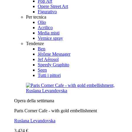
Pop Art
Opere Street Art
Figurativo
Per tecnica
Olio
Acrilico
Media misti
Vernice spray
Tendenze
Ben
Jérôme Mesnager
Jef Aérosol
Speedy Graphito
Seen
Tutti i pittori
Opera della settimana
Paris Corner Cafe - with gold embellishment
Ruslana Levandovska
3.424 €