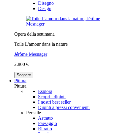
Disegno
Design
Opera della settimana
Toile L'amour dans la nature
Jérôme Mesnager
2.800 €
Scoprire
Pittura
Pittura
Esplora
Scopri i dipinti
I nostri best seller
Dipinti a prezzi convenienti
Per stile
Astratto
Paesaggio
Ritratto