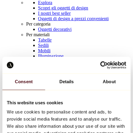
Esplora
Scopri gli oggetti di design
I nostri best seller
Oggetti di design a prezzi convenienti
Per categoria
Oggetti decorativi
Per materiali
Tabelle
Sedili
Mobili
Illuminazione
Tavola d'arte
Ceramica
Tendenze
Richard Orlinski
Consent
Details
About
Keith Haring
Jeff Koons
Yayoi Kusama
Jean-Michel Basquiat
This website uses cookies
Tutti i designer
We use cookies to personalise content and ads, to
provide social media features and to analyse our traffic.
Opera della settimana
We also share information about your use of our site with