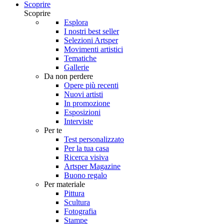
Scoprire
Scoprire
Esplora
I nostri best seller
Selezioni Artsper
Movimenti artistici
Tematiche
Gallerie
Da non perdere
Opere più recenti
Nuovi artisti
In promozione
Esposizioni
Interviste
Per te
Test personalizzato
Per la tua casa
Ricerca visiva
Artsper Magazine
Buono regalo
Per materiale
Pittura
Scultura
Fotografia
Stampe