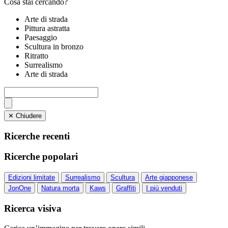
Cosa stai cercando?
Arte di strada
Pittura astratta
Paesaggio
Scultura in bronzo
Ritratto
Surrealismo
Arte di strada
✕ Chiudere
Ricerche recenti
Ricerche popolari
Edizioni limitate
Surrealismo
Scultura
Arte giapponese
JonOne
Natura morta
Kaws
Graffiti
I più venduti
Ricerca visiva