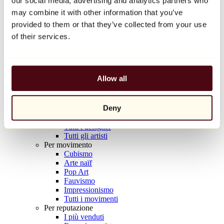
our social media, advertising and analytics partners who
Balloon Dog (Orange)
may combine it with other information that you’ve
Jeff Koons
provided to them or that they’ve collected from your use
10.000 €
of their services.
Scoprire
Artisti
Artisti
Allow all
Esplora
Tutti i pittori
Tutti gli scultori
Deny
Tutti i fotografi
Tutti i disegnatori
Tutti i designer
Tutti gli artisti
Per movimento
Cubismo
Arte naïf
Pop Art
Fauvismo
Impressionismo
Tutti i movimenti
Per reputazione
I più venduti