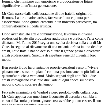
formato che rivisitano con umorismo e provocazione le figure
significative di un'intera generazione.
Mr Cute nasce dalla collaborazione di due fratelli, originari di
Rennes. La loro madre, artista, faceva scultura e pittura per
associazioni. Sono quindi cresciuti in un universo particolare, tra
conservatorismo e libertà artistica.
Dopo aver studiato arte e comunicazione, lavorano in diverse
professioni legate alla produzione audiovisiva e praticano l'arte come
dilettanti. Ma l'anno 2015 segna una svolta decisiva nella vita di Mr
Cute. In seguito al rilevamento di una malattia orfana in uno dei due
artisti, i due fratelli hanno deciso di fare il grande passo e diventare
artisti professionisti. Smettila di aspettare venerdì! diventa il loro
motto.
Ben presto il duo ha orientato le proprie creazioni verso il “vivere
pienamente e senza rimpianti” con una passione ancora più folle a
quarant’anni che a vent’anni. Molto segnati dagli anni '80, i due
artisti immaginano cosa può dire l'arte di ogni epoca sul nostro
rapporto con lo scorrere del tempo.
Fervente ammiratore di Warhol e puro prodotto della cultura pop,
Mr Cute applica con umorismo il concetto di ucronia e cambia il
corso della storia per immaginare cosa avrebbe potuto essere. Il suo
mondo suscita emozioni positive.