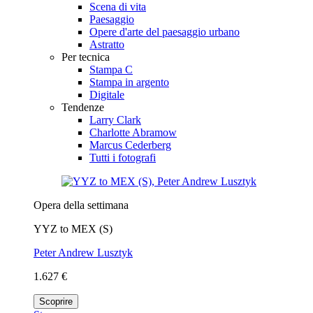
Scena di vita
Paesaggio
Opere d'arte del paesaggio urbano
Astratto
Per tecnica
Stampa C
Stampa in argento
Digitale
Tendenze
Larry Clark
Charlotte Abramow
Marcus Cederberg
Tutti i fotografi
Opera della settimana
YYZ to MEX (S)
Peter Andrew Lusztyk
1.627 €
Scoprire