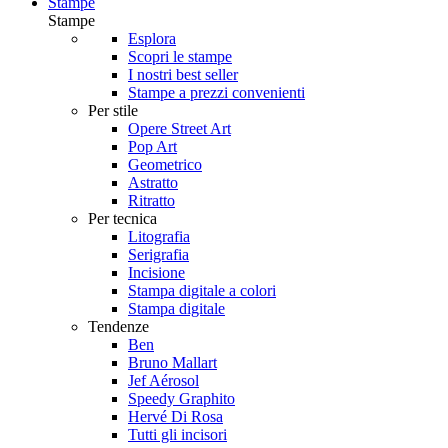
Stampe
Stampe
Esplora
Scopri le stampe
I nostri best seller
Stampe a prezzi convenienti
Per stile
Opere Street Art
Pop Art
Geometrico
Astratto
Ritratto
Per tecnica
Litografia
Serigrafia
Incisione
Stampa digitale a colori
Stampa digitale
Tendenze
Ben
Bruno Mallart
Jef Aérosol
Speedy Graphito
Hervé Di Rosa
Tutti gli incisori