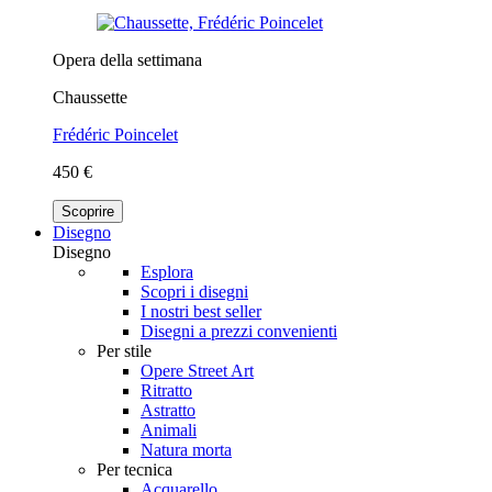
Opera della settimana
Chaussette
Frédéric Poincelet
450 €
Scoprire
Disegno
Disegno
Esplora
Scopri i disegni
I nostri best seller
Disegni a prezzi convenienti
Per stile
Opere Street Art
Ritratto
Astratto
Animali
Natura morta
Per tecnica
Acquarello