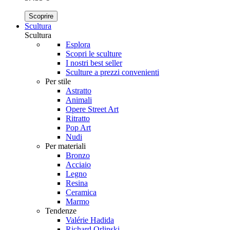
Scoprire
Scultura
Scultura
Esplora
Scopri le sculture
I nostri best seller
Sculture a prezzi convenienti
Per stile
Astratto
Animali
Opere Street Art
Ritratto
Pop Art
Nudi
Per materiali
Bronzo
Acciaio
Legno
Resina
Ceramica
Marmo
Tendenze
Valérie Hadida
Richard Orlinski