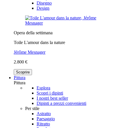
Disegno
Design
Opera della settimana
Toile L'amour dans la nature
Jérôme Mesnager
2.800 €
Scoprire
Pittura
Pittura
Esplora
Scopri i dipinti
I nostri best seller
Dipinti a prezzi convenienti
Per stile
Astratto
Paesaggio
Ritratto