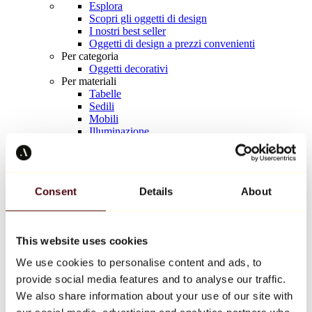
Esplora
Scopri gli oggetti di design
I nostri best seller
Oggetti di design a prezzi convenienti
Per categoria
Oggetti decorativi
Per materiali
Tabelle
Sedili
Mobili
Illuminazione
Tavola d'arte
Ceramica
Tendenze
Richard Orlinski
Consent
Details
About
Keith Haring
Jeff Koons
Yayoi Kusama
Jean-Michel Basquiat
This website uses cookies
Tutti i designer
We use cookies to personalise content and ads, to
provide social media features and to analyse our traffic.
Opera della settimana
We also share information about your use of our site with