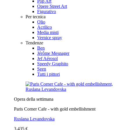
Pop Art
Opere Street Art
Figurativo
Per tecnica
Olio
Acrilico
Media misti
Vernice spray
Tendenze
Ben
Jérôme Mesnager
Jef Aérosol
Speedy Graphito
Seen
Tutti i pittori
Opera della settimana
Paris Corner Cafe - with gold embellishment
Ruslana Levandovska
3.435 €