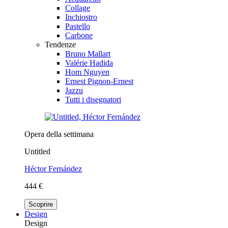
Collage
Inchiostro
Pastello
Carbone
Tendenze
Bruno Mallart
Valérie Hadida
Hom Nguyen
Ernest Pignon-Ernest
Jazzu
Tutti i disegnatori
Opera della settimana
Untitled
Héctor Fernández
444 €
Scoprire
Design
Design