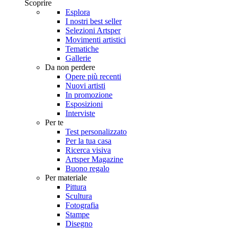
Scoprire
Esplora
I nostri best seller
Selezioni Artsper
Movimenti artistici
Tematiche
Gallerie
Da non perdere
Opere più recenti
Nuovi artisti
In promozione
Esposizioni
Interviste
Per te
Test personalizzato
Per la tua casa
Ricerca visiva
Artsper Magazine
Buono regalo
Per materiale
Pittura
Scultura
Fotografia
Stampe
Disegno