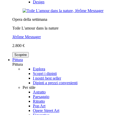
Design
Opera della settimana
Toile L'amour dans la nature
Jérôme Mesnager
2.800 €
Scoprire
Pittura
Pittura
Esplora
Scopri i dipinti
I nostri best seller
Dipinti a prezzi convenienti
Per stile
Astratto
Paesaggio
Ritratto
Pop Art
Opere Street Art