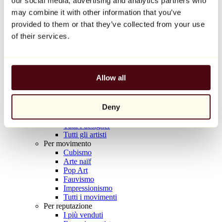
our social media, advertising and analytics partners who
Balloon Dog (Orange)
may combine it with other information that you’ve
Jeff Koons
provided to them or that they’ve collected from your use
10.000 €
of their services.
Scoprire
Artisti
Artisti
Allow all
Esplora
Tutti i pittori
Tutti gli scultori
Deny
Tutti i fotografi
Tutti i disegnatori
Tutti i designer
Tutti gli artisti
Per movimento
Cubismo
Arte naïf
Pop Art
Fauvismo
Impressionismo
Tutti i movimenti
Per reputazione
I più venduti