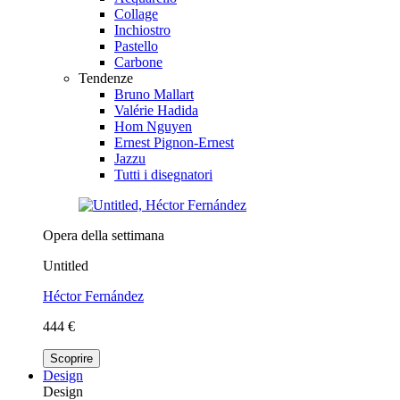
Collage
Inchiostro
Pastello
Carbone
Tendenze
Bruno Mallart
Valérie Hadida
Hom Nguyen
Ernest Pignon-Ernest
Jazzu
Tutti i disegnatori
Opera della settimana
Untitled
Héctor Fernández
444 €
Scoprire
Design
Design