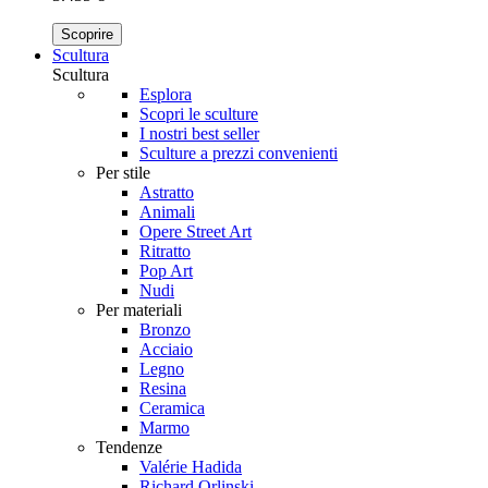
Scoprire
Scultura
Scultura
Esplora
Scopri le sculture
I nostri best seller
Sculture a prezzi convenienti
Per stile
Astratto
Animali
Opere Street Art
Ritratto
Pop Art
Nudi
Per materiali
Bronzo
Acciaio
Legno
Resina
Ceramica
Marmo
Tendenze
Valérie Hadida
Richard Orlinski