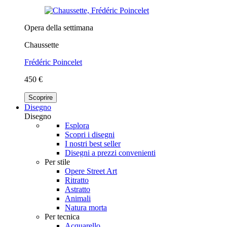
Opera della settimana
Chaussette
Frédéric Poincelet
450 €
Scoprire
Disegno
Disegno
Esplora
Scopri i disegni
I nostri best seller
Disegni a prezzi convenienti
Per stile
Opere Street Art
Ritratto
Astratto
Animali
Natura morta
Per tecnica
Acquarello