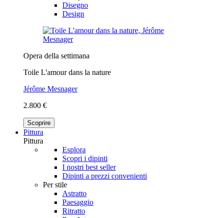
Disegno
Design
Opera della settimana
Toile L'amour dans la nature
Jérôme Mesnager
2.800 €
Scoprire
Pittura
Pittura
Esplora
Scopri i dipinti
I nostri best seller
Dipinti a prezzi convenienti
Per stile
Astratto
Paesaggio
Ritratto