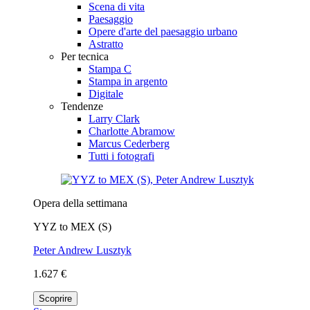
Scena di vita
Paesaggio
Opere d'arte del paesaggio urbano
Astratto
Per tecnica
Stampa C
Stampa in argento
Digitale
Tendenze
Larry Clark
Charlotte Abramow
Marcus Cederberg
Tutti i fotografi
Opera della settimana
YYZ to MEX (S)
Peter Andrew Lusztyk
1.627 €
Scoprire