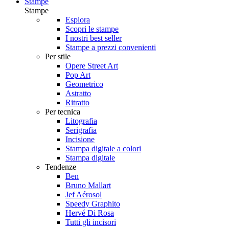
Stampe
Stampe
Esplora
Scopri le stampe
I nostri best seller
Stampe a prezzi convenienti
Per stile
Opere Street Art
Pop Art
Geometrico
Astratto
Ritratto
Per tecnica
Litografia
Serigrafia
Incisione
Stampa digitale a colori
Stampa digitale
Tendenze
Ben
Bruno Mallart
Jef Aérosol
Speedy Graphito
Hervé Di Rosa
Tutti gli incisori