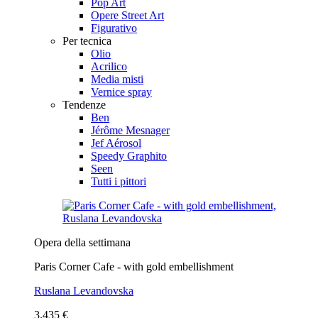
Pop Art
Opere Street Art
Figurativo
Per tecnica
Olio
Acrilico
Media misti
Vernice spray
Tendenze
Ben
Jérôme Mesnager
Jef Aérosol
Speedy Graphito
Seen
Tutti i pittori
Opera della settimana
Paris Corner Cafe - with gold embellishment
Ruslana Levandovska
3.435 €