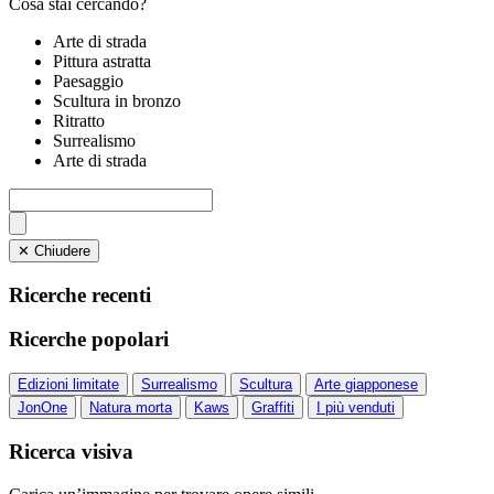
Cosa stai cercando?
Arte di strada
Pittura astratta
Paesaggio
Scultura in bronzo
Ritratto
Surrealismo
Arte di strada
✕ Chiudere
Ricerche recenti
Ricerche popolari
Edizioni limitate
Surrealismo
Scultura
Arte giapponese
JonOne
Natura morta
Kaws
Graffiti
I più venduti
Ricerca visiva