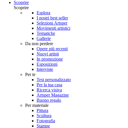
Scoprire
Scoprire
Esplora
I nostri best seller
Selezioni Artsper
Movimenti artistici
Tematiche
Gallerie
Da non perdere
Opere più recenti
Nuovi artisti
In promozione
Esposizioni
Interviste
Per te
Test personalizzato
Per la tua casa
Ricerca visiva
Artsper Magazine
Buono regalo
Per materiale
Pittura
Scultura
Fotografia
Stampe