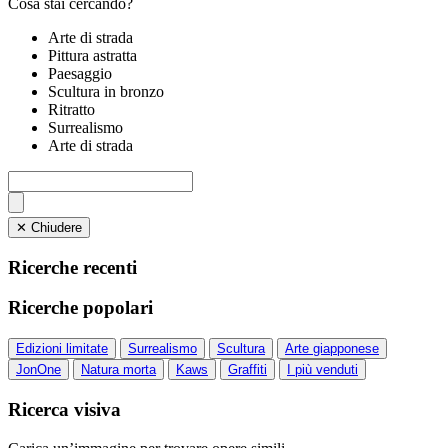
Cosa stai cercando?
Arte di strada
Pittura astratta
Paesaggio
Scultura in bronzo
Ritratto
Surrealismo
Arte di strada
✕ Chiudere
Ricerche recenti
Ricerche popolari
Edizioni limitate
Surrealismo
Scultura
Arte giapponese
JonOne
Natura morta
Kaws
Graffiti
I più venduti
Ricerca visiva