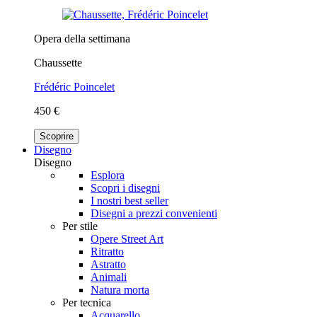
Opera della settimana
Chaussette
Frédéric Poincelet
450 €
Scoprire
Disegno
Disegno
Esplora
Scopri i disegni
I nostri best seller
Disegni a prezzi convenienti
Per stile
Opere Street Art
Ritratto
Astratto
Animali
Natura morta
Per tecnica
Acquarello