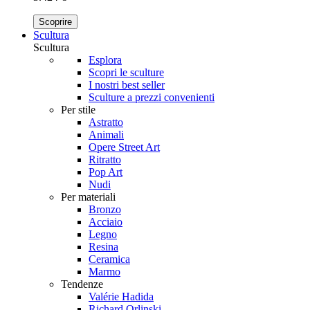
Scoprire
Scultura
Scultura
Esplora
Scopri le sculture
I nostri best seller
Sculture a prezzi convenienti
Per stile
Astratto
Animali
Opere Street Art
Ritratto
Pop Art
Nudi
Per materiali
Bronzo
Acciaio
Legno
Resina
Ceramica
Marmo
Tendenze
Valérie Hadida
Richard Orlinski