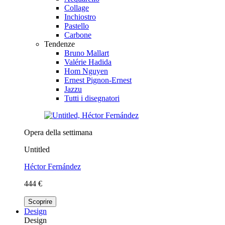
Collage
Inchiostro
Pastello
Carbone
Tendenze
Bruno Mallart
Valérie Hadida
Hom Nguyen
Ernest Pignon-Ernest
Jazzu
Tutti i disegnatori
Opera della settimana
Untitled
Héctor Fernández
444 €
Scoprire
Design
Design