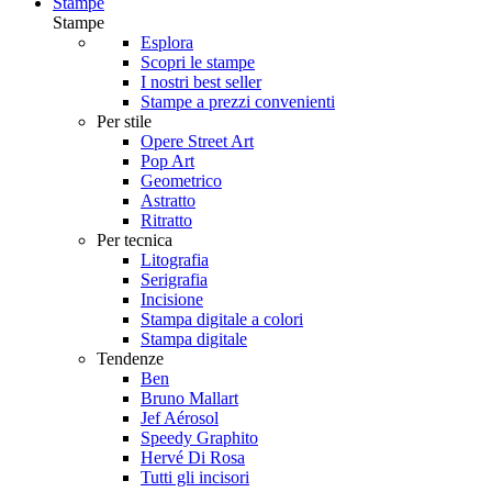
Stampe
Stampe
Esplora
Scopri le stampe
I nostri best seller
Stampe a prezzi convenienti
Per stile
Opere Street Art
Pop Art
Geometrico
Astratto
Ritratto
Per tecnica
Litografia
Serigrafia
Incisione
Stampa digitale a colori
Stampa digitale
Tendenze
Ben
Bruno Mallart
Jef Aérosol
Speedy Graphito
Hervé Di Rosa
Tutti gli incisori