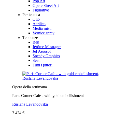
Pop Art
Opere Street Art
Figurativo
Per tecnica
Olio
Acrilico
Media misti
Vernice spray
Tendenze
Ben
Jérôme Mesnager
Jef Aérosol
Speedy Graphito
Seen
Tutti i pittori
Opera della settimana
Paris Corner Cafe - with gold embellishment
Ruslana Levandovska
3.424 €