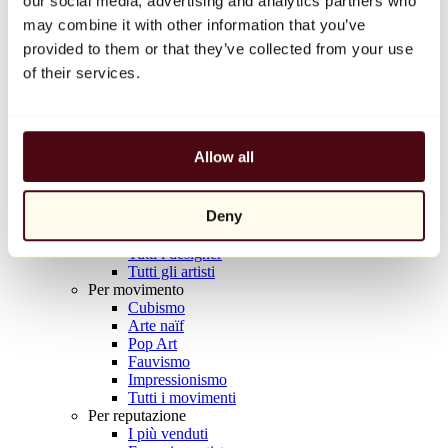
our social media, advertising and analytics partners who
Balloon Dog (Orange)
may combine it with other information that you’ve
Jeff Koons
provided to them or that they’ve collected from your use
10.000 €
of their services.
Scoprire
Artisti
Artisti
Allow all
Esplora
Tutti i pittori
Tutti gli scultori
Deny
Tutti i fotografi
Tutti i disegnatori
Tutti i designer
Tutti gli artisti
Per movimento
Cubismo
Arte naïf
Pop Art
Fauvismo
Impressionismo
Tutti i movimenti
Per reputazione
I più venduti