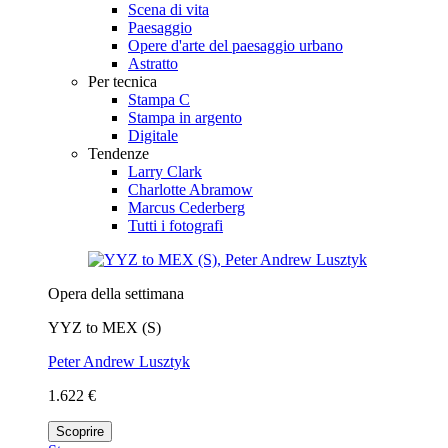
Scena di vita
Paesaggio
Opere d'arte del paesaggio urbano
Astratto
Per tecnica
Stampa C
Stampa in argento
Digitale
Tendenze
Larry Clark
Charlotte Abramow
Marcus Cederberg
Tutti i fotografi
Opera della settimana
YYZ to MEX (S)
Peter Andrew Lusztyk
1.622 €
Scoprire