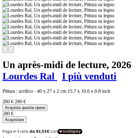
Un après-midi de lecture,
2026
Lourdes Ral
I più venduti
Pittura :
acrilico
·
40 x 27 x 2 cm
15.7 x 10.6 x 0.8 inch
280 €
280 €
Acquista questa opera
280 €
Acquistare