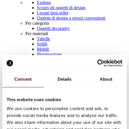
Esplora
Scopri gli oggetti di design
I nostri best seller
Oggetti di design a prezzi convenienti
Per categoria
Oggetti decorativi
Per materiali
Tabelle
Sedili
Mobili
Illuminazione
Tavola d'arte
Ceramica
Tendenze
Richard Orlinski
Consent
Details
About
Keith Haring
Jeff Koons
Yayoi Kusama
Jean-Michel Basquiat
This website uses cookies
Tutti i designer
We use cookies to personalise content and ads, to
provide social media features and to analyse our traffic.
Opera della settimana
We also share information about your use of our site with