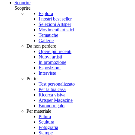
Scoprire
Scoprire
Esplora
I nostri best seller
Selezioni Artsper
Movimenti artistici
Tematiche
Gallerie
Da non perdere
Opere più recenti
Nuovi artisti
In promozione
Esposizioni
Interviste
Per te
Test personalizzato
Per la tua casa
Ricerca visiva
Artsper Magazine
Buono regalo
Per materiale
Pittura
Scultura
Fotografia
Stampe