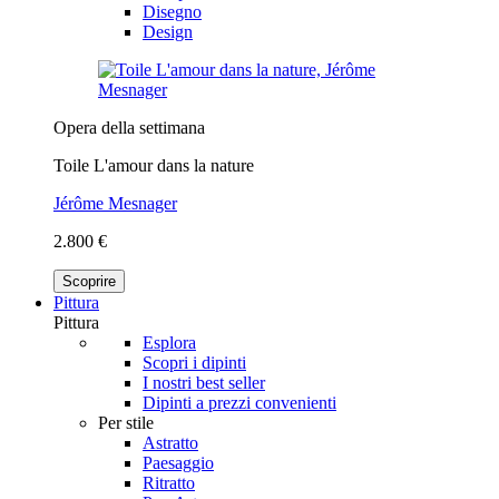
Disegno
Design
Opera della settimana
Toile L'amour dans la nature
Jérôme Mesnager
2.800 €
Scoprire
Pittura
Pittura
Esplora
Scopri i dipinti
I nostri best seller
Dipinti a prezzi convenienti
Per stile
Astratto
Paesaggio
Ritratto