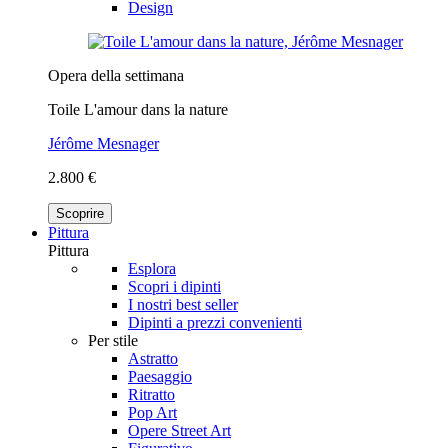
Design
Opera della settimana
Toile L'amour dans la nature
Jérôme Mesnager
2.800 €
Scoprire
Pittura
Pittura
Esplora
Scopri i dipinti
I nostri best seller
Dipinti a prezzi convenienti
Per stile
Astratto
Paesaggio
Ritratto
Pop Art
Opere Street Art