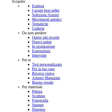
Scoprire
Esplora
I nostri best seller
Selezioni Artsper
Movimenti artistici
Tematiche
Gallerie
Da non perdere
Opere più recenti
Nuovi artisti
In promozione
Esposizioni
Interviste
Per te
Test personalizzato
Per la tua casa
Ricerca visiva
Artsper Magazine
Buono regalo
Per materiale
Pittura
Scultura
Fotografia
Stampe
Disegno