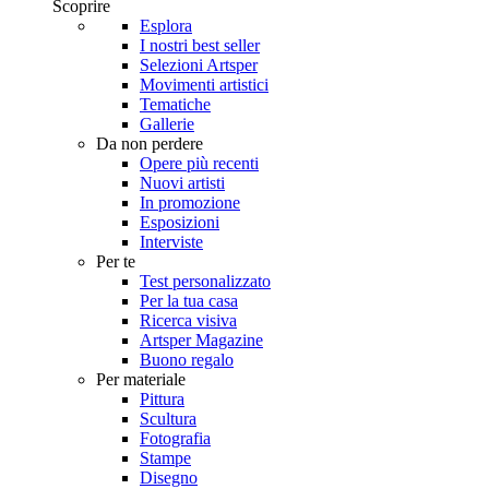
Scoprire
Esplora
I nostri best seller
Selezioni Artsper
Movimenti artistici
Tematiche
Gallerie
Da non perdere
Opere più recenti
Nuovi artisti
In promozione
Esposizioni
Interviste
Per te
Test personalizzato
Per la tua casa
Ricerca visiva
Artsper Magazine
Buono regalo
Per materiale
Pittura
Scultura
Fotografia
Stampe
Disegno