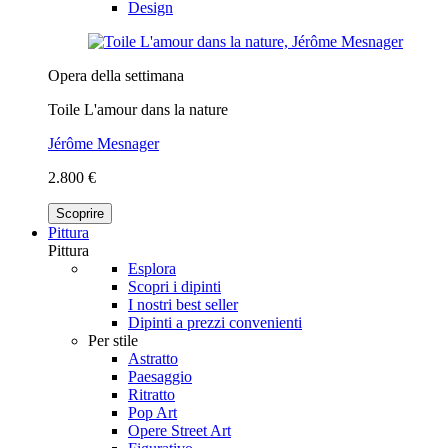
Design
Opera della settimana
Toile L'amour dans la nature
Jérôme Mesnager
2.800 €
Scoprire
Pittura
Pittura
Esplora
Scopri i dipinti
I nostri best seller
Dipinti a prezzi convenienti
Per stile
Astratto
Paesaggio
Ritratto
Pop Art
Opere Street Art