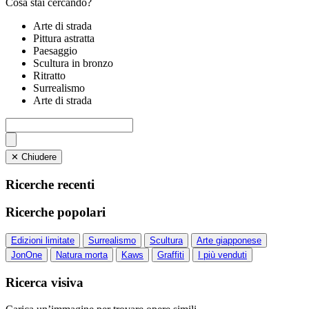
Cosa stai cercando?
Arte di strada
Pittura astratta
Paesaggio
Scultura in bronzo
Ritratto
Surrealismo
Arte di strada
✕ Chiudere
Ricerche recenti
Ricerche popolari
Edizioni limitate
Surrealismo
Scultura
Arte giapponese
JonOne
Natura morta
Kaws
Graffiti
I più venduti
Ricerca visiva