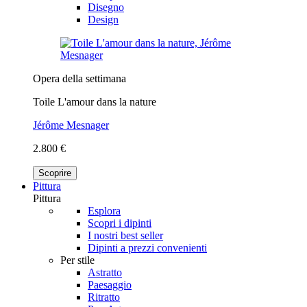
Disegno
Design
Opera della settimana
Toile L'amour dans la nature
Jérôme Mesnager
2.800 €
Scoprire
Pittura
Pittura
Esplora
Scopri i dipinti
I nostri best seller
Dipinti a prezzi convenienti
Per stile
Astratto
Paesaggio
Ritratto