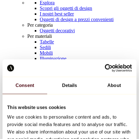
Esplora
Scopri gli oggetti di design
I nostri best seller
Oggetti di design a prezzi convenienti
Per categoria
Oggetti decorativi
Per materiali
Tabelle
Sedili
Mobili
Illuminazione
Tavola d'arte
Ceramica
Tendenze
Richard Orlinski
Consent
Details
About
Keith Haring
Jeff Koons
Yayoi Kusama
Jean-Michel Basquiat
This website uses cookies
Tutti i designer
We use cookies to personalise content and ads, to
provide social media features and to analyse our traffic.
Opera della settimana
We also share information about your use of our site with