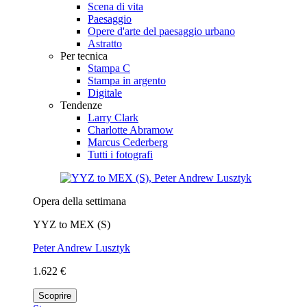
Scena di vita
Paesaggio
Opere d'arte del paesaggio urbano
Astratto
Per tecnica
Stampa C
Stampa in argento
Digitale
Tendenze
Larry Clark
Charlotte Abramow
Marcus Cederberg
Tutti i fotografi
Opera della settimana
YYZ to MEX (S)
Peter Andrew Lusztyk
1.622 €
Scoprire