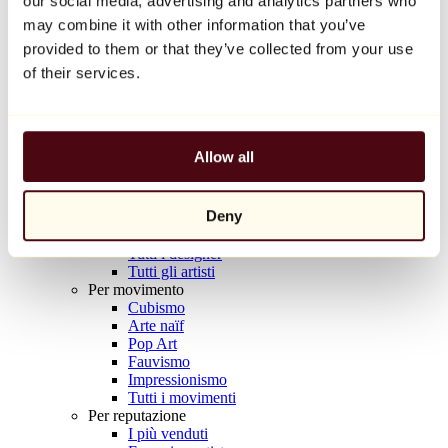
our social media, advertising and analytics partners who
Balloon Dog (Orange)
may combine it with other information that you’ve
Jeff Koons
provided to them or that they’ve collected from your use
10.000 €
of their services.
Scoprire
Artisti
Artisti
Allow all
Esplora
Tutti i pittori
Tutti gli scultori
Deny
Tutti i fotografi
Tutti i disegnatori
Tutti i designer
Tutti gli artisti
Per movimento
Cubismo
Arte naïf
Pop Art
Fauvismo
Impressionismo
Tutti i movimenti
Per reputazione
I più venduti