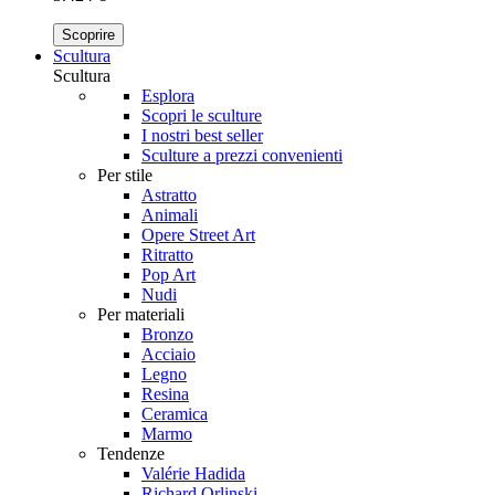
Scoprire
Scultura
Scultura
Esplora
Scopri le sculture
I nostri best seller
Sculture a prezzi convenienti
Per stile
Astratto
Animali
Opere Street Art
Ritratto
Pop Art
Nudi
Per materiali
Bronzo
Acciaio
Legno
Resina
Ceramica
Marmo
Tendenze
Valérie Hadida
Richard Orlinski