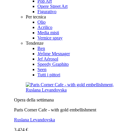
Pop Art
Opere Street Art
Figurativo
Per tecnica
Olio
Acrilico
Media misti
Vernice spray
Tendenze
Ben
Jérôme Mesnager
Jef Aérosol
Speedy Graphito
Seen
Tutti i pittori
Opera della settimana
Paris Corner Cafe - with gold embellishment
Ruslana Levandovska
3.424 €