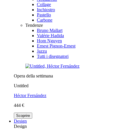
Collage
Inchiostro
Pastello
Carbone
Tendenze
Bruno Mallart
Valérie Hadida
Hom Nguyen
Ernest Pignon-Ernest
Jazzu
Tutti i disegnatori
Opera della settimana
Untitled
Héctor Fernández
444 €
Scoprire
Design
Design