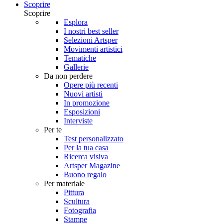
Scoprire
Scoprire
Esplora
I nostri best seller
Selezioni Artsper
Movimenti artistici
Tematiche
Gallerie
Da non perdere
Opere più recenti
Nuovi artisti
In promozione
Esposizioni
Interviste
Per te
Test personalizzato
Per la tua casa
Ricerca visiva
Artsper Magazine
Buono regalo
Per materiale
Pittura
Scultura
Fotografia
Stampe