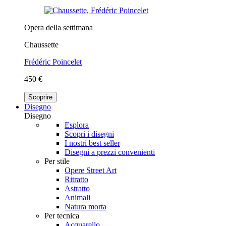
Opera della settimana
Chaussette
Frédéric Poincelet
450 €
Scoprire
Disegno
Disegno
Esplora
Scopri i disegni
I nostri best seller
Disegni a prezzi convenienti
Per stile
Opere Street Art
Ritratto
Astratto
Animali
Natura morta
Per tecnica
Acquarello