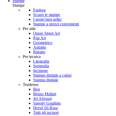
Stampe
Stampe
Esplora
Scopri le stampe
I nostri best seller
Stampe a prezzi convenienti
Per stile
Opere Street Art
Pop Art
Geometrico
Astratto
Ritratto
Per tecnica
Litografia
Serigrafia
Incisione
Stampa digitale a colori
Stampa digitale
Tendenze
Ben
Bruno Mallart
Jef Aérosol
Speedy Graphito
Hervé Di Rosa
Tutti gli incisori