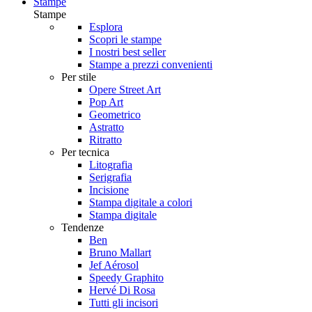
Stampe
Stampe
Esplora
Scopri le stampe
I nostri best seller
Stampe a prezzi convenienti
Per stile
Opere Street Art
Pop Art
Geometrico
Astratto
Ritratto
Per tecnica
Litografia
Serigrafia
Incisione
Stampa digitale a colori
Stampa digitale
Tendenze
Ben
Bruno Mallart
Jef Aérosol
Speedy Graphito
Hervé Di Rosa
Tutti gli incisori