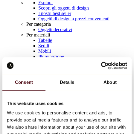
Esplora
Scopri gli oggetti di design
I nostri best seller
Oggetti di design a prezzi convenienti
Per categoria
Oggetti decorativi
Per materiali
Tabelle
Sedili
Mobili
Illuminazione
Tavola d'arte
Ceramica
Tendenze
Richard Orlinski
Consent
Details
About
Keith Haring
Jeff Koons
Yayoi Kusama
Jean-Michel Basquiat
This website uses cookies
Tutti i designer
We use cookies to personalise content and ads, to
provide social media features and to analyse our traffic.
Opera della settimana
We also share information about your use of our site with