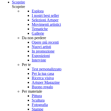
Scoprire
Scoprire
Esplora
I nostri best seller
Selezioni Artsper
Movimenti artistici
Tematiche
Gallerie
Da non perdere
Opere più recenti
Nuovi artisti
In promozione
Esposizioni
Interviste
Per te
Test personalizzato
Per la tua casa
Ricerca visiva
Artsper Magazine
Buono regalo
Per materiale
Pittura
Scultura
Fotografia
Stampe