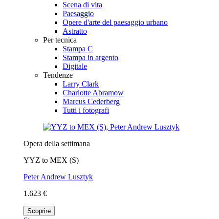
Scena di vita
Paesaggio
Opere d'arte del paesaggio urbano
Astratto
Per tecnica
Stampa C
Stampa in argento
Digitale
Tendenze
Larry Clark
Charlotte Abramow
Marcus Cederberg
Tutti i fotografi
Opera della settimana
YYZ to MEX (S)
Peter Andrew Lusztyk
1.623 €
Scoprire