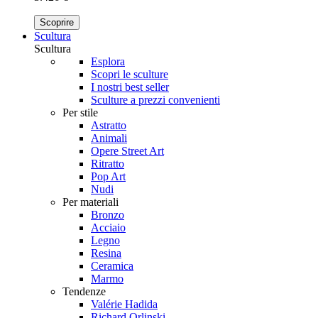
Scoprire
Scultura
Scultura
Esplora
Scopri le sculture
I nostri best seller
Sculture a prezzi convenienti
Per stile
Astratto
Animali
Opere Street Art
Ritratto
Pop Art
Nudi
Per materiali
Bronzo
Acciaio
Legno
Resina
Ceramica
Marmo
Tendenze
Valérie Hadida
Richard Orlinski