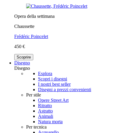
Opera della settimana
Chaussette
Frédéric Poincelet
450 €
Scoprire
Disegno
Disegno
Esplora
Scopri i disegni
I nostri best seller
Disegni a prezzi convenienti
Per stile
Opere Street Art
Ritratto
Astratto
Animali
Natura morta
Per tecnica
Acquarello