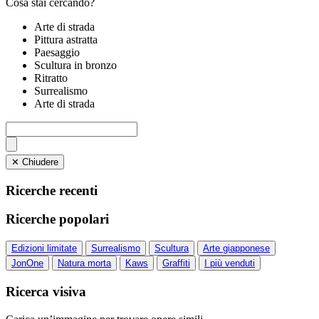
Cosa stai cercando?
Arte di strada
Pittura astratta
Paesaggio
Scultura in bronzo
Ritratto
Surrealismo
Arte di strada
✕ Chiudere
Ricerche recenti
Ricerche popolari
Edizioni limitate
Surrealismo
Scultura
Arte giapponese
JonOne
Natura morta
Kaws
Graffiti
I più venduti
Ricerca visiva