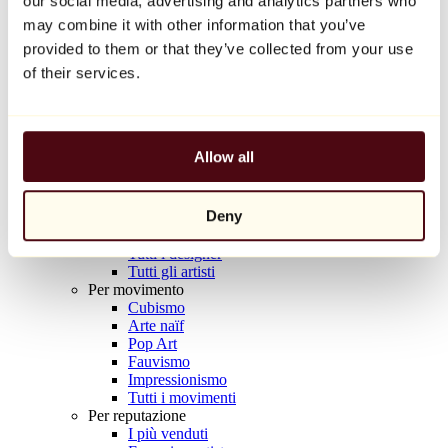
our social media, advertising and analytics partners who
Balloon Dog (Orange)
may combine it with other information that you’ve
Jeff Koons
provided to them or that they’ve collected from your use
10.000 €
of their services.
Scoprire
Artisti
Artisti
Allow all
Esplora
Tutti i pittori
Tutti gli scultori
Deny
Tutti i fotografi
Tutti i disegnatori
Tutti i designer
Tutti gli artisti
Per movimento
Cubismo
Arte naïf
Pop Art
Fauvismo
Impressionismo
Tutti i movimenti
Per reputazione
I più venduti