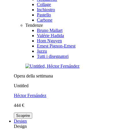
Collage
Inchiostro
Pastello
Carbone
Tendenze
Bruno Mallart
Valérie Hadida
Hom Nguyen
Ernest Pignon-Ernest
Jazzu
Tutti i disegnatori
Opera della settimana
Untitled
Héctor Fernández
444 €
Scoprire
Design
Design