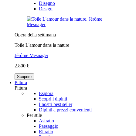
Disegno
Design
Opera della settimana
Toile L'amour dans la nature
Jérôme Mesnager
2.800 €
Scoprire
Pittura
Pittura
Esplora
Scopri i dipinti
I nostri best seller
Dipinti a prezzi convenienti
Per stile
Astratto
Paesaggio
Ritratto