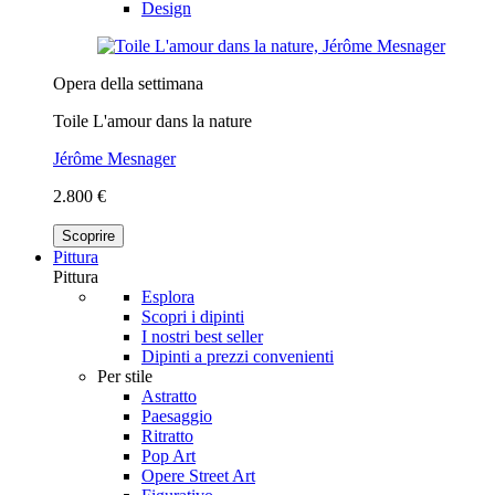
Design
Opera della settimana
Toile L'amour dans la nature
Jérôme Mesnager
2.800 €
Scoprire
Pittura
Pittura
Esplora
Scopri i dipinti
I nostri best seller
Dipinti a prezzi convenienti
Per stile
Astratto
Paesaggio
Ritratto
Pop Art
Opere Street Art