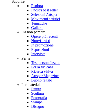
Scoprire
Esplora
I nostri best seller
Selezioni Artsper
Movimenti artistici
Tematiche
Gallerie
Da non perdere
Opere più recenti
Nuovi artisti
In promozione
Esposizioni
Interviste
Per te
Test personalizzato
Per la tua casa
Ricerca visiva
Artsper Magazine
Buono regalo
Per materiale
Pittura
Scultura
Fotografia
Stampe
Disegno