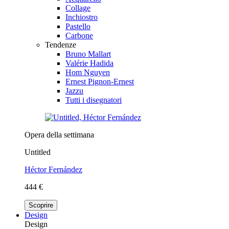
Collage
Inchiostro
Pastello
Carbone
Tendenze
Bruno Mallart
Valérie Hadida
Hom Nguyen
Ernest Pignon-Ernest
Jazzu
Tutti i disegnatori
Opera della settimana
Untitled
Héctor Fernández
444 €
Scoprire
Design
Design