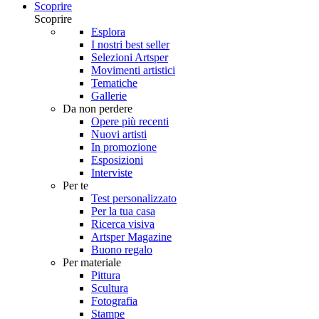
Scoprire
Scoprire
Esplora
I nostri best seller
Selezioni Artsper
Movimenti artistici
Tematiche
Gallerie
Da non perdere
Opere più recenti
Nuovi artisti
In promozione
Esposizioni
Interviste
Per te
Test personalizzato
Per la tua casa
Ricerca visiva
Artsper Magazine
Buono regalo
Per materiale
Pittura
Scultura
Fotografia
Stampe