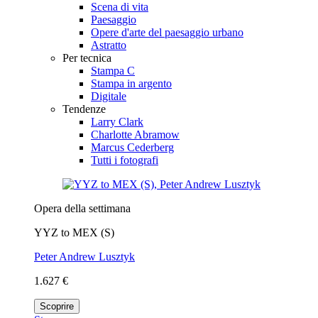
Scena di vita
Paesaggio
Opere d'arte del paesaggio urbano
Astratto
Per tecnica
Stampa C
Stampa in argento
Digitale
Tendenze
Larry Clark
Charlotte Abramow
Marcus Cederberg
Tutti i fotografi
Opera della settimana
YYZ to MEX (S)
Peter Andrew Lusztyk
1.627 €
Scoprire