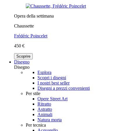
Opera della settimana
Chaussette
Frédéric Poincelet
450 €
Scoprire
Disegno
Disegno
Esplora
Scopri i disegni
I nostri best seller
Disegni a prezzi convenienti
Per stile
Opere Street Art
Ritratto
Astratto
Animali
Natura morta
Per tecnica
Acquarello