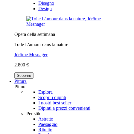
Disegno
Design
Opera della settimana
Toile L'amour dans la nature
Jérôme Mesnager
2.800 €
Scoprire
Pittura
Pittura
Esplora
Scopri i dipinti
I nostri best seller
Dipinti a prezzi convenienti
Per stile
Astratto
Paesaggio
Ritratto