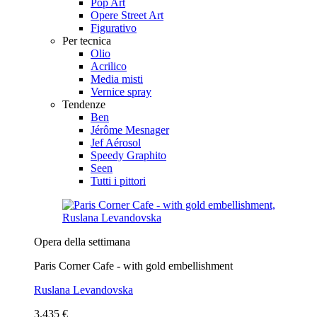
Pop Art
Opere Street Art
Figurativo
Per tecnica
Olio
Acrilico
Media misti
Vernice spray
Tendenze
Ben
Jérôme Mesnager
Jef Aérosol
Speedy Graphito
Seen
Tutti i pittori
Opera della settimana
Paris Corner Cafe - with gold embellishment
Ruslana Levandovska
3.435 €