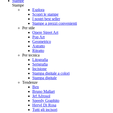
Stampe
Stampe
Esplora
Scopri le stampe
I nostri best seller
Stampe a prezzi convenienti
Per stile
Opere Street Art
Pop Art
Geometrico
Astratto
Ritratto
Per tecnica
Litografia
Serigrafia
Incisione
Stampa digitale a colori
Stampa digitale
Tendenze
Ben
Bruno Mallart
Jef Aérosol
Speedy Graphito
Hervé Di Rosa
Tutti gli incisori