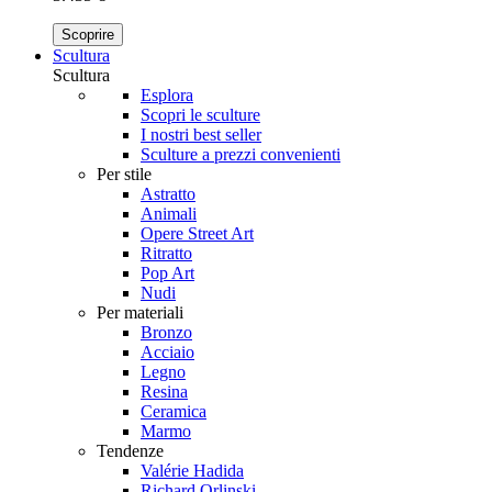
Scoprire
Scultura
Scultura
Esplora
Scopri le sculture
I nostri best seller
Sculture a prezzi convenienti
Per stile
Astratto
Animali
Opere Street Art
Ritratto
Pop Art
Nudi
Per materiali
Bronzo
Acciaio
Legno
Resina
Ceramica
Marmo
Tendenze
Valérie Hadida
Richard Orlinski