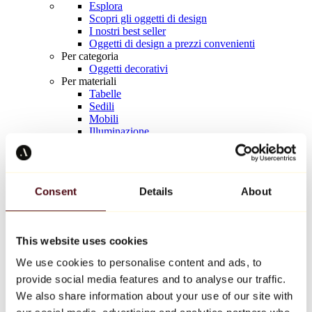
Esplora
Scopri gli oggetti di design
I nostri best seller
Oggetti di design a prezzi convenienti
Per categoria
Oggetti decorativi
Per materiali
Tabelle
Sedili
Mobili
Illuminazione
Tavola d'arte
Ceramica
Tendenze
Richard Orlinski
Consent
Details
About
Keith Haring
Jeff Koons
Yayoi Kusama
Jean-Michel Basquiat
This website uses cookies
Tutti i designer
We use cookies to personalise content and ads, to
provide social media features and to analyse our traffic.
Opera della settimana
We also share information about your use of our site with