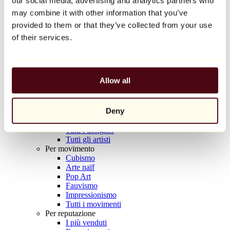
our social media, advertising and analytics partners who
Balloon Dog (Orange)
may combine it with other information that you’ve
Jeff Koons
provided to them or that they’ve collected from your use
10.000 €
of their services.
Scoprire
Artisti
Artisti
Allow all
Esplora
Tutti i pittori
Tutti gli scultori
Deny
Tutti i fotografi
Tutti i disegnatori
Tutti i designer
Tutti gli artisti
Per movimento
Cubismo
Arte naïf
Pop Art
Fauvismo
Impressionismo
Tutti i movimenti
Per reputazione
I più venduti