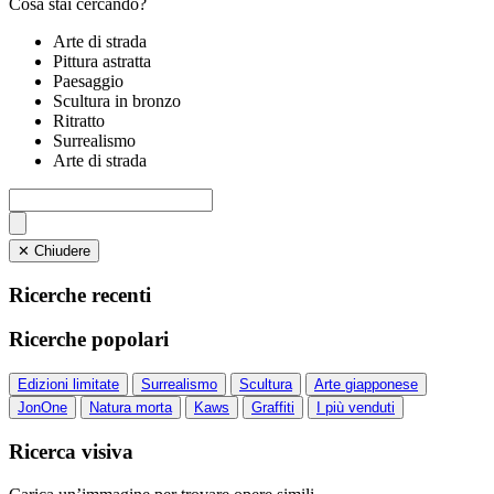
Cosa stai cercando?
Arte di strada
Pittura astratta
Paesaggio
Scultura in bronzo
Ritratto
Surrealismo
Arte di strada
✕ Chiudere
Ricerche recenti
Ricerche popolari
Edizioni limitate
Surrealismo
Scultura
Arte giapponese
JonOne
Natura morta
Kaws
Graffiti
I più venduti
Ricerca visiva