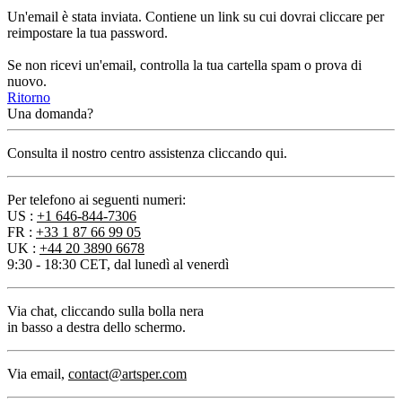
Un'email è stata inviata. Contiene un link su cui dovrai cliccare per
reimpostare la tua password.
Se non ricevi un'email, controlla la tua cartella spam o prova di
nuovo.
Ritorno
Una domanda?
Consulta il nostro centro assistenza cliccando qui.
Per telefono ai seguenti numeri:
US :
+1 646-844-7306
FR :
+33 1 87 66 99 05
UK :
+44 20 3890 6678
9:30 - 18:30 CET, dal lunedì al venerdì
Via chat
, cliccando sulla bolla nera
in basso a destra dello schermo.
Via email
,
contact@artsper.com