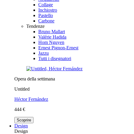
Collage
Inchiostro
Pastello
Carbone
Tendenze
Bruno Mallart
Valérie Hadida
Hom Nguyen
Ernest Pignon-Ernest
Jazzu
Tutti i disegnatori
Opera della settimana
Untitled
Héctor Fernández
444 €
Scoprire
Design
Design