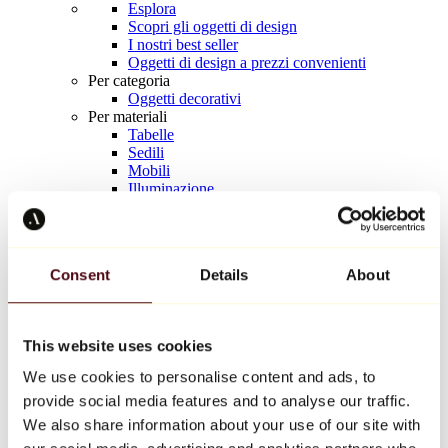
Esplora
Scopri gli oggetti di design
I nostri best seller
Oggetti di design a prezzi convenienti
Per categoria
Oggetti decorativi
Per materiali
Tabelle
Sedili
Mobili
Illuminazione
Tavola d'arte
Ceramica
Tendenze
Richard Orlinski
Consent
Details
About
Keith Haring
Jeff Koons
Yayoi Kusama
Jean-Michel Basquiat
This website uses cookies
Tutti i designer
We use cookies to personalise content and ads, to
provide social media features and to analyse our traffic.
Opera della settimana
We also share information about your use of our site with