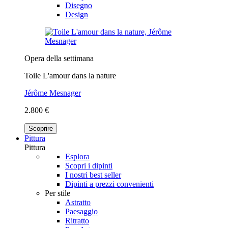
Disegno
Design
Opera della settimana
Toile L'amour dans la nature
Jérôme Mesnager
2.800 €
Scoprire
Pittura
Pittura
Esplora
Scopri i dipinti
I nostri best seller
Dipinti a prezzi convenienti
Per stile
Astratto
Paesaggio
Ritratto