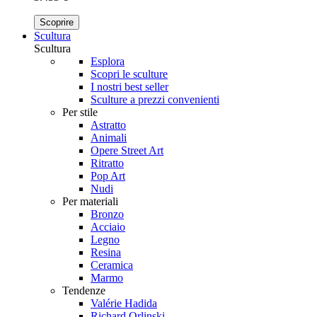
Scoprire
Scultura
Scultura
Esplora
Scopri le sculture
I nostri best seller
Sculture a prezzi convenienti
Per stile
Astratto
Animali
Opere Street Art
Ritratto
Pop Art
Nudi
Per materiali
Bronzo
Acciaio
Legno
Resina
Ceramica
Marmo
Tendenze
Valérie Hadida
Richard Orlinski