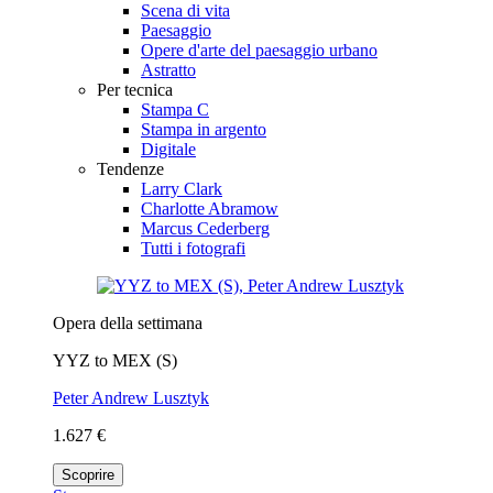
Scena di vita
Paesaggio
Opere d'arte del paesaggio urbano
Astratto
Per tecnica
Stampa C
Stampa in argento
Digitale
Tendenze
Larry Clark
Charlotte Abramow
Marcus Cederberg
Tutti i fotografi
Opera della settimana
YYZ to MEX (S)
Peter Andrew Lusztyk
1.627 €
Scoprire