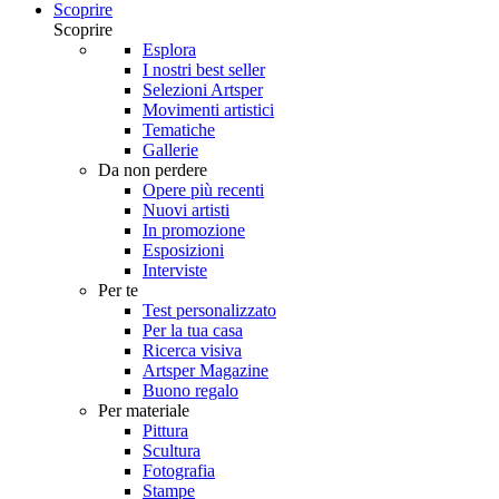
Scoprire
Scoprire
Esplora
I nostri best seller
Selezioni Artsper
Movimenti artistici
Tematiche
Gallerie
Da non perdere
Opere più recenti
Nuovi artisti
In promozione
Esposizioni
Interviste
Per te
Test personalizzato
Per la tua casa
Ricerca visiva
Artsper Magazine
Buono regalo
Per materiale
Pittura
Scultura
Fotografia
Stampe