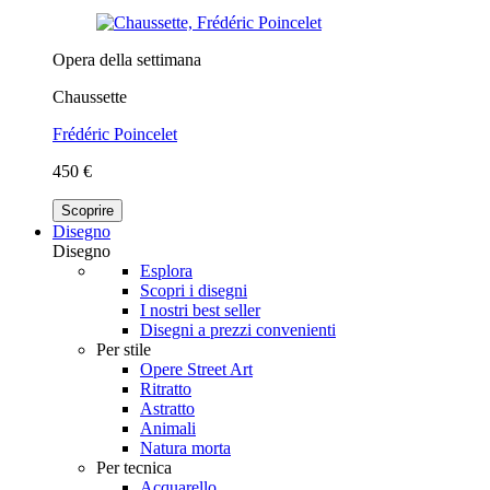
Opera della settimana
Chaussette
Frédéric Poincelet
450 €
Scoprire
Disegno
Disegno
Esplora
Scopri i disegni
I nostri best seller
Disegni a prezzi convenienti
Per stile
Opere Street Art
Ritratto
Astratto
Animali
Natura morta
Per tecnica
Acquarello