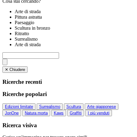
Cosa stai cercando?
Arte di strada
Pittura astratta
Paesaggio
Scultura in bronzo
Ritratto
Surrealismo
Arte di strada
✕ Chiudere
Ricerche recenti
Ricerche popolari
Edizioni limitate
Surrealismo
Scultura
Arte giapponese
JonOne
Natura morta
Kaws
Graffiti
I più venduti
Ricerca visiva