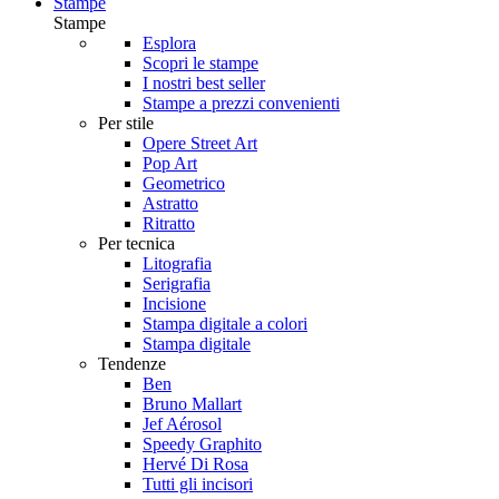
Stampe
Stampe
Esplora
Scopri le stampe
I nostri best seller
Stampe a prezzi convenienti
Per stile
Opere Street Art
Pop Art
Geometrico
Astratto
Ritratto
Per tecnica
Litografia
Serigrafia
Incisione
Stampa digitale a colori
Stampa digitale
Tendenze
Ben
Bruno Mallart
Jef Aérosol
Speedy Graphito
Hervé Di Rosa
Tutti gli incisori