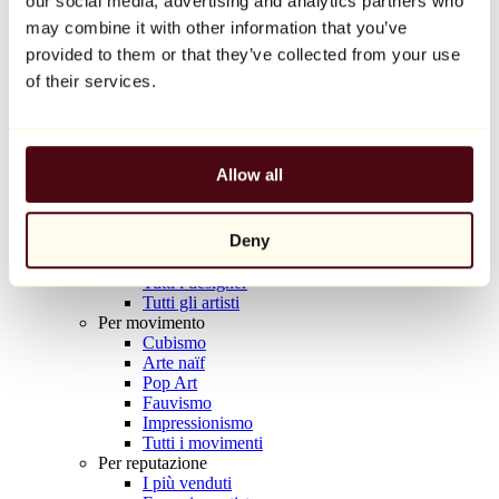
our social media, advertising and analytics partners who
Balloon Dog (Orange)
may combine it with other information that you’ve
Jeff Koons
provided to them or that they’ve collected from your use
10.000 €
of their services.
Scoprire
Artisti
Artisti
Allow all
Esplora
Tutti i pittori
Tutti gli scultori
Deny
Tutti i fotografi
Tutti i disegnatori
Tutti i designer
Tutti gli artisti
Per movimento
Cubismo
Arte naïf
Pop Art
Fauvismo
Impressionismo
Tutti i movimenti
Per reputazione
I più venduti