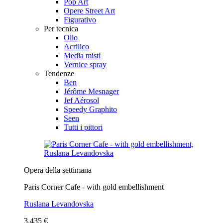
Pop Art
Opere Street Art
Figurativo
Per tecnica
Olio
Acrilico
Media misti
Vernice spray
Tendenze
Ben
Jérôme Mesnager
Jef Aérosol
Speedy Graphito
Seen
Tutti i pittori
Opera della settimana
Paris Corner Cafe - with gold embellishment
Ruslana Levandovska
3.435 €