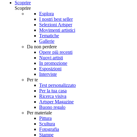
Scoprire
Scoprire
Esplora
I nostri best seller
Selezioni Artsper
Movimenti artistici
Tematiche
Gallerie
Da non perdere
Opere più recenti
Nuovi artisti
In promozione
Esposizioni
Interviste
Per te
Test personalizzato
Per la tua casa
Ricerca visiva
Artsper Magazine
Buono regalo
Per materiale
Pittura
Scultura
Fotografia
Stampe