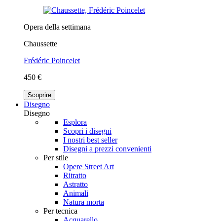
Opera della settimana
Chaussette
Frédéric Poincelet
450 €
Scoprire
Disegno
Disegno
Esplora
Scopri i disegni
I nostri best seller
Disegni a prezzi convenienti
Per stile
Opere Street Art
Ritratto
Astratto
Animali
Natura morta
Per tecnica
Acquarello