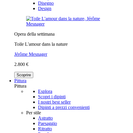
Disegno
Design
Opera della settimana
Toile L'amour dans la nature
Jérôme Mesnager
2.800 €
Scoprire
Pittura
Pittura
Esplora
Scopri i dipinti
I nostri best seller
Dipinti a prezzi convenienti
Per stile
Astratto
Paesaggio
Ritratto