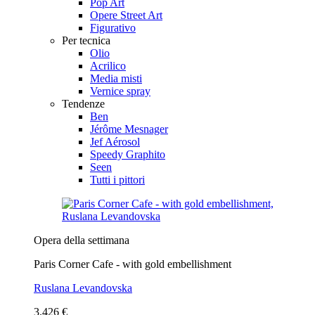
Pop Art
Opere Street Art
Figurativo
Per tecnica
Olio
Acrilico
Media misti
Vernice spray
Tendenze
Ben
Jérôme Mesnager
Jef Aérosol
Speedy Graphito
Seen
Tutti i pittori
Opera della settimana
Paris Corner Cafe - with gold embellishment
Ruslana Levandovska
3.426 €