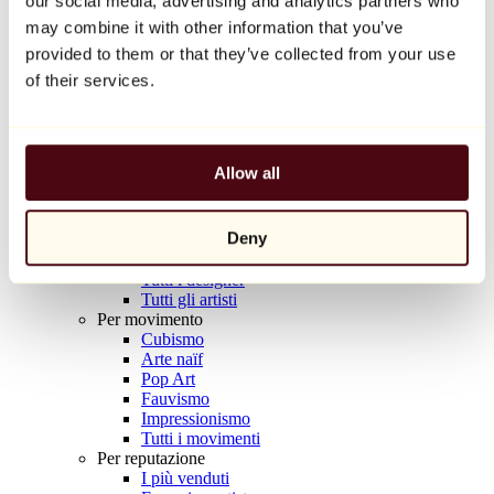
our social media, advertising and analytics partners who
Balloon Dog (Orange)
may combine it with other information that you’ve
Jeff Koons
provided to them or that they’ve collected from your use
10.000 €
of their services.
Scoprire
Artisti
Artisti
Allow all
Esplora
Tutti i pittori
Tutti gli scultori
Deny
Tutti i fotografi
Tutti i disegnatori
Tutti i designer
Tutti gli artisti
Per movimento
Cubismo
Arte naïf
Pop Art
Fauvismo
Impressionismo
Tutti i movimenti
Per reputazione
I più venduti