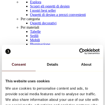
Esplora
Scopri gli oggetti di design
I nostri best seller
Oggetti di design a prezzi convenienti
Per categoria
Oggetti decorativi
Per materiali
Tabelle
Sedili
Mobili
Illuminazione
Tavola d'arte
Ceramica
Tendenze
Richard Orlinski
Consent
Details
About
Keith Haring
Jeff Koons
Yayoi Kusama
Jean-Michel Basquiat
This website uses cookies
Tutti i designer
We use cookies to personalise content and ads, to
provide social media features and to analyse our traffic.
Opera della settimana
We also share information about your use of our site with