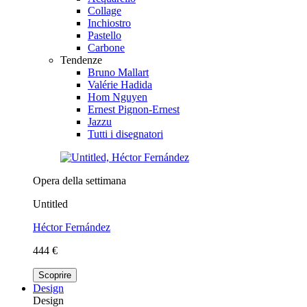
Collage
Inchiostro
Pastello
Carbone
Tendenze
Bruno Mallart
Valérie Hadida
Hom Nguyen
Ernest Pignon-Ernest
Jazzu
Tutti i disegnatori
Opera della settimana
Untitled
Héctor Fernández
444 €
Scoprire
Design
Design