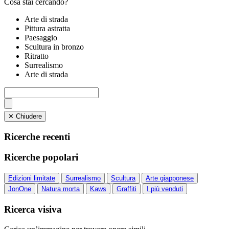
Cosa stai cercando?
Arte di strada
Pittura astratta
Paesaggio
Scultura in bronzo
Ritratto
Surrealismo
Arte di strada
✕ Chiudere
Ricerche recenti
Ricerche popolari
Edizioni limitate
Surrealismo
Scultura
Arte giapponese
JonOne
Natura morta
Kaws
Graffiti
I più venduti
Ricerca visiva