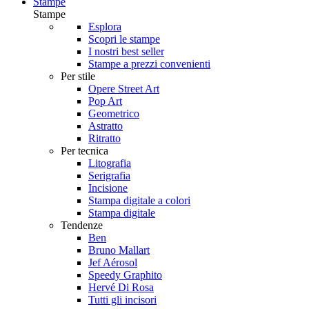
Stampe
Stampe
Esplora
Scopri le stampe
I nostri best seller
Stampe a prezzi convenienti
Per stile
Opere Street Art
Pop Art
Geometrico
Astratto
Ritratto
Per tecnica
Litografia
Serigrafia
Incisione
Stampa digitale a colori
Stampa digitale
Tendenze
Ben
Bruno Mallart
Jef Aérosol
Speedy Graphito
Hervé Di Rosa
Tutti gli incisori