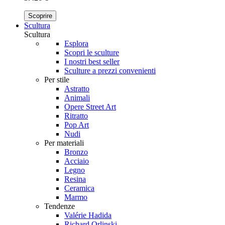
Scoprire
Scultura
Scultura
Esplora
Scopri le sculture
I nostri best seller
Sculture a prezzi convenienti
Per stile
Astratto
Animali
Opere Street Art
Ritratto
Pop Art
Nudi
Per materiali
Bronzo
Acciaio
Legno
Resina
Ceramica
Marmo
Tendenze
Valérie Hadida
Richard Orlinski