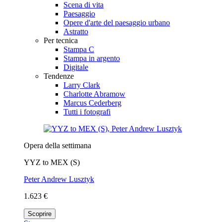
Scena di vita
Paesaggio
Opere d'arte del paesaggio urbano
Astratto
Per tecnica
Stampa C
Stampa in argento
Digitale
Tendenze
Larry Clark
Charlotte Abramow
Marcus Cederberg
Tutti i fotografi
Opera della settimana
YYZ to MEX (S)
Peter Andrew Lusztyk
1.623 €
Scoprire