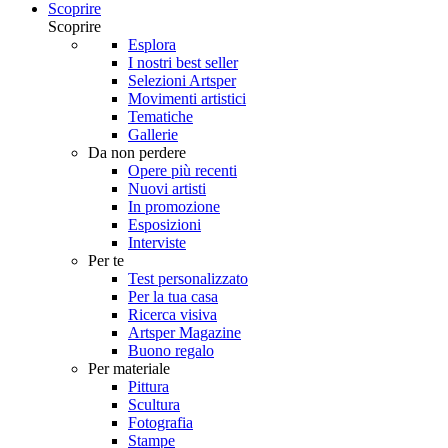
Scoprire
Scoprire
Esplora
I nostri best seller
Selezioni Artsper
Movimenti artistici
Tematiche
Gallerie
Da non perdere
Opere più recenti
Nuovi artisti
In promozione
Esposizioni
Interviste
Per te
Test personalizzato
Per la tua casa
Ricerca visiva
Artsper Magazine
Buono regalo
Per materiale
Pittura
Scultura
Fotografia
Stampe