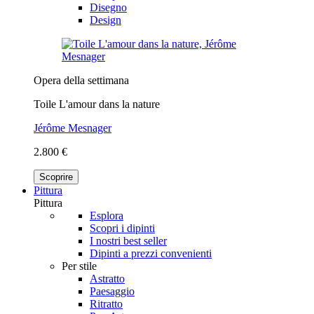
Disegno
Design
Opera della settimana
Toile L'amour dans la nature
Jérôme Mesnager
2.800 €
Scoprire
Pittura
Pittura
Esplora
Scopri i dipinti
I nostri best seller
Dipinti a prezzi convenienti
Per stile
Astratto
Paesaggio
Ritratto