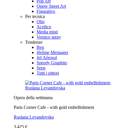
Pop Art
Opere Street Art
Figurativo
Per tecnica
Olio
Acrilico
Media misti
Vernice spray
Tendenze
Ben
Jérôme Mesnager
Jef Aérosol
Speedy Graphito
Seen
Tutti i pittori
Opera della settimana
Paris Corner Cafe - with gold embellishment
Ruslana Levandovska
3.425 €