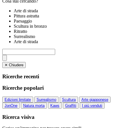
Cosa stai cercando?
Arte di strada
Pittura astratta
Paesaggio
Scultura in bronzo
Ritratto
Surrealismo
Arte di strada
✕ Chiudere
Ricerche recenti
Ricerche popolari
Edizioni limitate
Surrealismo
Scultura
Arte giapponese
JonOne
Natura morta
Kaws
Graffiti
I più venduti
Ricerca visiva