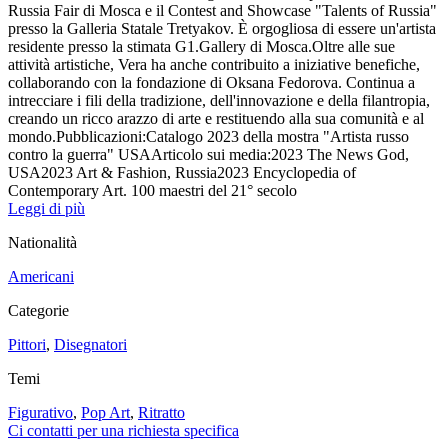
Russia Fair di Mosca e il Contest and Showcase "Talents of Russia"
presso la Galleria Statale Tretyakov. È orgogliosa di essere un'artista
residente presso la stimata G1.Gallery di Mosca.Oltre alle sue
attività artistiche, Vera ha anche contribuito a iniziative benefiche,
collaborando con la fondazione di Oksana Fedorova. Continua a
intrecciare i fili della tradizione, dell'innovazione e della filantropia,
creando un ricco arazzo di arte e restituendo alla sua comunità e al
mondo.Pubblicazioni:Catalogo 2023 della mostra "Artista russo
contro la guerra" USAArticolo sui media:2023 The News God,
USA2023 Art & Fashion, Russia2023 Encyclopedia of
Contemporary Art. 100 maestri del 21° secolo
Leggi di più
Nationalità
Americani
Categorie
Pittori
,
Disegnatori
Temi
Figurativo
,
Pop Art
,
Ritratto
Ci contatti per una richiesta specifica