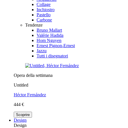
Collage
Inchiostro
Pastello
Carbone
Tendenze
Bruno Mallart
Valérie Hadida
Hom Nguyen
Ernest Pignon-Ernest
Jazzu
Tutti i disegnatori
Opera della settimana
Untitled
Héctor Fernández
444 €
Scoprire
Design
Design