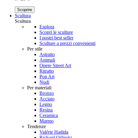
Scoprire
Scultura
Scultura
Esplora
Scopri le sculture
I nostri best seller
Sculture a prezzi convenienti
Per stile
Astratto
Animali
Opere Street Art
Ritratto
Pop Art
Nudi
Per materiali
Bronzo
Acciaio
Legno
Resina
Ceramica
Marmo
Tendenze
Valérie Hadida
Richard Orlinski