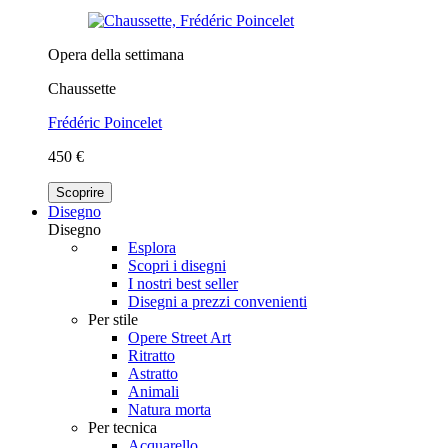
Opera della settimana
Chaussette
Frédéric Poincelet
450 €
Scoprire
Disegno
Disegno
Esplora
Scopri i disegni
I nostri best seller
Disegni a prezzi convenienti
Per stile
Opere Street Art
Ritratto
Astratto
Animali
Natura morta
Per tecnica
Acquarello