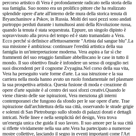
percorso artistico di Vera è profondamente radicato nella storia della
sua famiglia. Suo nonno era un prolifico pittore che ha realizzato
splendide opere d'arte all'interno delle mura della storica tenuta di
Bryanchaninov a Pskov, in Russia. Molti dei suoi pezzi sono andati
purtroppo perduti durante i tumultuosi anni della Rivoluzione russa,
quando la tenuta è stata sequestrata. Eppure, un singolo dipinto è
sopravvissuto alla prova del tempo ed è stato tramandato a Vera.
Ecco perché si definisce affettuosamente "Artista dal sangue blu".La
sua missione è ambiziosa: continuare l'eredità artistica della sua
famiglia in un'interpretazione moderna. Vera aspira a far sì che
frammenti del suo retaggio familiare abbelliscano le case in tutto il
mondo. Il suo obiettivo finale è infondere un senso di orgoglio nei
suoi discendenti per il cognome Zvyagina.Nel corso della sua vita,
Vera ha perseguito varie forme d'arte. La sua istruzione e la sua
carriera nella moda hanno avuto un ruolo fondamentale nel plasmare
la sua prospettiva artistica. Questa fusione di moda e creazione di
opere d'arte squisite è al centro dei suoi sforzi creativi.Quando le
viene chiesto delle sue ispirazioni, Vera menziona gli interni
contemporanei che fungono da sfondo per le sue opere d'arte. Trae
ispirazione dall'architettura della sua città, osservando le strade grigie
e solenni di San Pietroburgo sullo sfondo di palazzi dorati e dettagli
intricati. Nelle linee e nella semplicità del design, Vera trova
un'energia unica che guida il suo lavoro. Il suo amore per la sua città
si riflette vividamente nella sua arte.Vera ha partecipato a numerose
mostre collettive, lasciando il segno in eventi importanti come l'Art