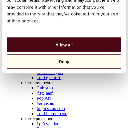
our social media, advertising and analytics partners who
Balloon Dog (Orange)
may combine it with other information that you’ve
Jeff Koons
provided to them or that they’ve collected from your use
10.000 €
of their services.
Scoprire
Artisti
Artisti
Allow all
Esplora
Tutti i pittori
Tutti gli scultori
Deny
Tutti i fotografi
Tutti i disegnatori
Tutti i designer
Tutti gli artisti
Per movimento
Cubismo
Arte naïf
Pop Art
Fauvismo
Impressionismo
Tutti i movimenti
Per reputazione
I più venduti