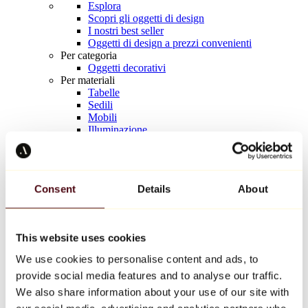
Esplora
Scopri gli oggetti di design
I nostri best seller
Oggetti di design a prezzi convenienti
Per categoria
Oggetti decorativi
Per materiali
Tabelle
Sedili
Mobili
Illuminazione
Tavola d'arte
Ceramica
Tendenze
Richard Orlinski
Consent
Details
About
Keith Haring
Jeff Koons
Yayoi Kusama
Jean-Michel Basquiat
This website uses cookies
Tutti i designer
We use cookies to personalise content and ads, to
provide social media features and to analyse our traffic.
Opera della settimana
We also share information about your use of our site with