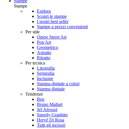
Stampe
Stampe
Esplora
Scopri le stampe
I nostri best seller
Stampe a prezzi convenienti
Per stile
Opere Street Art
Pop Art
Geometrico
Astratto
Ritratto
Per tecnica
Litografia
Serigrafia
Incisione
Stampa digitale a colori
Stampa digitale
Tendenze
Ben
Bruno Mallart
Jef Aérosol
Speedy Graphito
Hervé Di Rosa
Tutti gli incisori