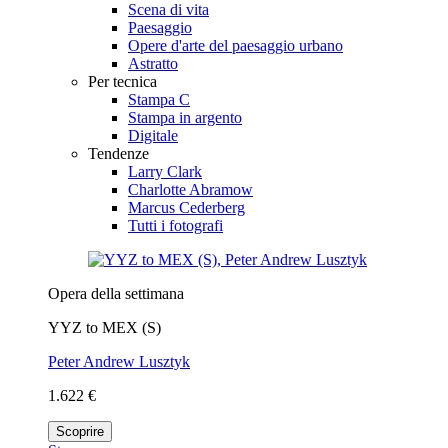
Scena di vita
Paesaggio
Opere d'arte del paesaggio urbano
Astratto
Per tecnica
Stampa C
Stampa in argento
Digitale
Tendenze
Larry Clark
Charlotte Abramow
Marcus Cederberg
Tutti i fotografi
Opera della settimana
YYZ to MEX (S)
Peter Andrew Lusztyk
1.622 €
Scoprire