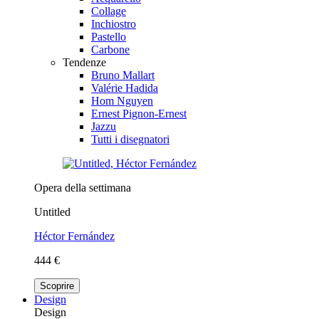
Collage
Inchiostro
Pastello
Carbone
Tendenze
Bruno Mallart
Valérie Hadida
Hom Nguyen
Ernest Pignon-Ernest
Jazzu
Tutti i disegnatori
Opera della settimana
Untitled
Héctor Fernández
444 €
Scoprire
Design
Design