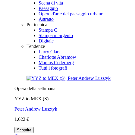
Scena di vita
Paesaggio
Opere d'arte del paesaggio urbano
Astratto
Per tecnica
Stampa C
Stampa in argento
Digitale
Tendenze
Larry Clark
Charlotte Abramow
Marcus Cederberg
Tutti i fotografi
Opera della settimana
YYZ to MEX (S)
Peter Andrew Lusztyk
1.622 €
Scoprire