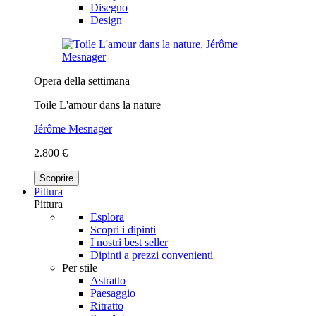
Disegno
Design
Opera della settimana
Toile L'amour dans la nature
Jérôme Mesnager
2.800 €
Scoprire
Pittura
Pittura
Esplora
Scopri i dipinti
I nostri best seller
Dipinti a prezzi convenienti
Per stile
Astratto
Paesaggio
Ritratto