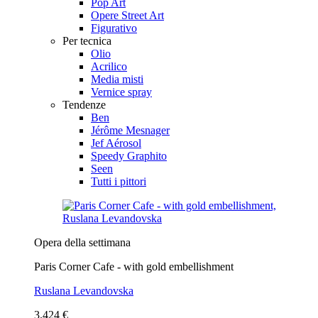
Pop Art
Opere Street Art
Figurativo
Per tecnica
Olio
Acrilico
Media misti
Vernice spray
Tendenze
Ben
Jérôme Mesnager
Jef Aérosol
Speedy Graphito
Seen
Tutti i pittori
Opera della settimana
Paris Corner Cafe - with gold embellishment
Ruslana Levandovska
3.424 €