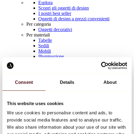
Esplora
Scopri gli oggetti di design
I nostri best seller
Oggetti di design a prezzi convenienti
Per categoria
Oggetti decorativi
Per materiali
Tabelle
Sedili
Mobili
Illuminazione
Tavola d'arte
Ceramica
Tendenze
Richard Orlinski
Consent
Details
About
Keith Haring
Jeff Koons
Yayoi Kusama
Jean-Michel Basquiat
This website uses cookies
Tutti i designer
We use cookies to personalise content and ads, to
provide social media features and to analyse our traffic.
Opera della settimana
We also share information about your use of our site with