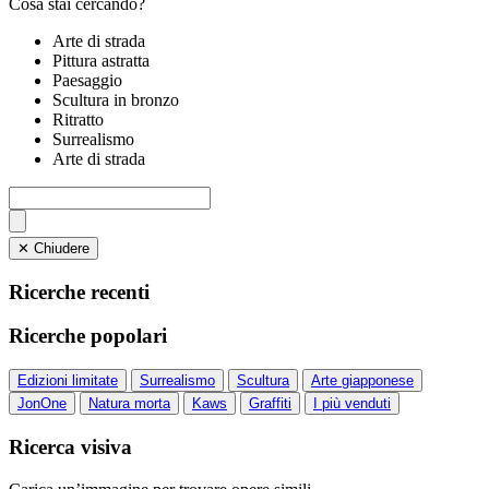
Cosa stai cercando?
Arte di strada
Pittura astratta
Paesaggio
Scultura in bronzo
Ritratto
Surrealismo
Arte di strada
✕ Chiudere
Ricerche recenti
Ricerche popolari
Edizioni limitate
Surrealismo
Scultura
Arte giapponese
JonOne
Natura morta
Kaws
Graffiti
I più venduti
Ricerca visiva