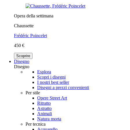
Opera della settimana
Chaussette
Frédéric Poincelet
450 €
Scoprire
Disegno
Disegno
Esplora
Scopri i disegni
I nostri best seller
Disegni a prezzi convenienti
Per stile
Opere Street Art
Ritratto
Astratto
Animali
Natura morta
Per tecnica
Acquarello