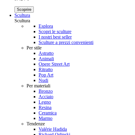
Scoprire
Scultura
Scultura
Esplora
Scopri le sculture
I nostri best seller
Sculture a prezzi convenienti
Per stile
Astratto
Animali
Opere Street Art
Ritratto
Pop Art
Nudi
Per materiali
Bronzo
Acciaio
Legno
Resina
Ceramica
Marmo
Tendenze
Valérie Hadida
Richard Orlinski