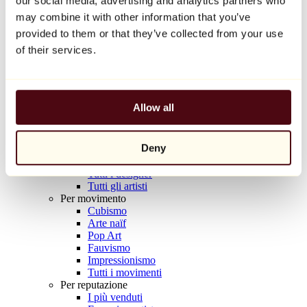
our social media, advertising and analytics partners who
Balloon Dog (Orange)
may combine it with other information that you’ve
Jeff Koons
provided to them or that they’ve collected from your use
10.000 €
of their services.
Scoprire
Artisti
Artisti
Allow all
Esplora
Tutti i pittori
Tutti gli scultori
Deny
Tutti i fotografi
Tutti i disegnatori
Tutti i designer
Tutti gli artisti
Per movimento
Cubismo
Arte naïf
Pop Art
Fauvismo
Impressionismo
Tutti i movimenti
Per reputazione
I più venduti