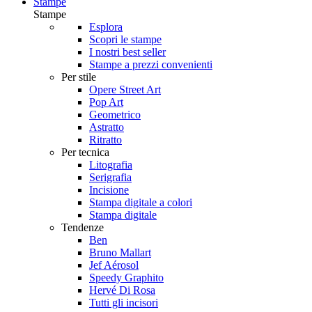
Stampe
Stampe
Esplora
Scopri le stampe
I nostri best seller
Stampe a prezzi convenienti
Per stile
Opere Street Art
Pop Art
Geometrico
Astratto
Ritratto
Per tecnica
Litografia
Serigrafia
Incisione
Stampa digitale a colori
Stampa digitale
Tendenze
Ben
Bruno Mallart
Jef Aérosol
Speedy Graphito
Hervé Di Rosa
Tutti gli incisori