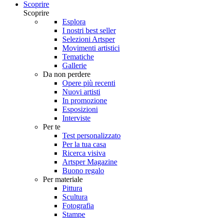
Scoprire
Scoprire
Esplora
I nostri best seller
Selezioni Artsper
Movimenti artistici
Tematiche
Gallerie
Da non perdere
Opere più recenti
Nuovi artisti
In promozione
Esposizioni
Interviste
Per te
Test personalizzato
Per la tua casa
Ricerca visiva
Artsper Magazine
Buono regalo
Per materiale
Pittura
Scultura
Fotografia
Stampe