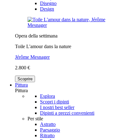
Disegno
Design
Opera della settimana
Toile L'amour dans la nature
Jérôme Mesnager
2.800 €
Scoprire
Pittura
Pittura
Esplora
Scopri i dipinti
I nostri best seller
Dipinti a prezzi convenienti
Per stile
Astratto
Paesaggio
Ritratto