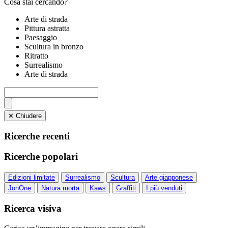
Cosa stai cercando?
Arte di strada
Pittura astratta
Paesaggio
Scultura in bronzo
Ritratto
Surrealismo
Arte di strada
✕ Chiudere
Ricerche recenti
Ricerche popolari
Edizioni limitate
Surrealismo
Scultura
Arte giapponese
JonOne
Natura morta
Kaws
Graffiti
I più venduti
Ricerca visiva