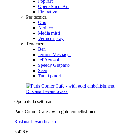
Pop Art
Opere Street Art
Figurativo
Per tecnica
Olio
Acrilico
Media misti
Vernice spray
Tendenze
Ben
Jérôme Mesnager
Jef Aérosol
Speedy Graphito
Seen
Tutti i pittori
Opera della settimana
Paris Corner Cafe - with gold embellishment
Ruslana Levandovska
3.426 €