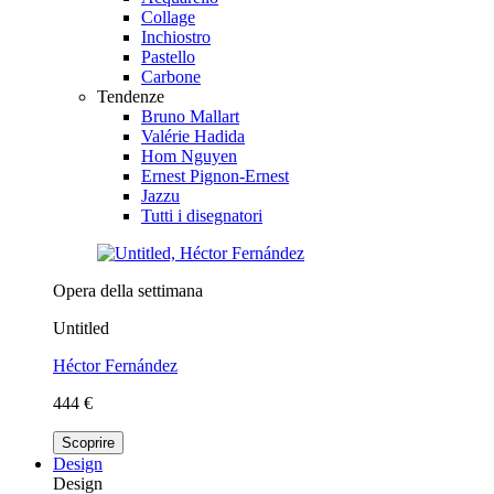
Collage
Inchiostro
Pastello
Carbone
Tendenze
Bruno Mallart
Valérie Hadida
Hom Nguyen
Ernest Pignon-Ernest
Jazzu
Tutti i disegnatori
Opera della settimana
Untitled
Héctor Fernández
444 €
Scoprire
Design
Design