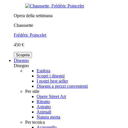
Opera della settimana
Chaussette
Frédéric Poincelet
450 €
Scoprire
Disegno
Disegno
Esplora
Scopri i disegni
I nostri best seller
Disegni a prezzi convenienti
Per stile
Opere Street Art
Ritratto
Astratto
Animali
Natura morta
Per tecnica
Acquarello