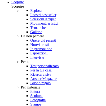
Scoprire
Scoprire
Esplora
I nostri best seller
Selezioni Artsper
Movimenti artistici
Tematiche
Gallerie
Da non perdere
Opere più recenti
Nuovi artisti
In promozione
Esposizioni
Interviste
Per te
Test personalizzato
Per la tua casa
Ricerca visiva
Artsper Magazine
Buono regalo
Per materiale
Pittura
Scultura
Fotografia
Stampe