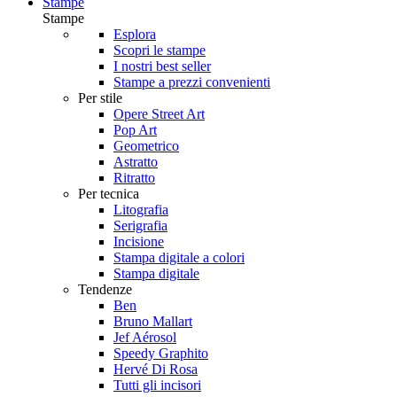
Stampe
Stampe
Esplora
Scopri le stampe
I nostri best seller
Stampe a prezzi convenienti
Per stile
Opere Street Art
Pop Art
Geometrico
Astratto
Ritratto
Per tecnica
Litografia
Serigrafia
Incisione
Stampa digitale a colori
Stampa digitale
Tendenze
Ben
Bruno Mallart
Jef Aérosol
Speedy Graphito
Hervé Di Rosa
Tutti gli incisori