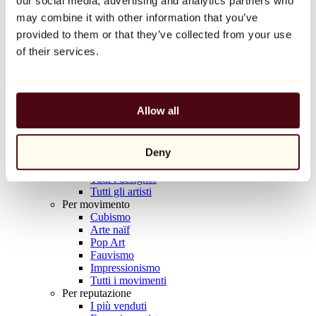
our social media, advertising and analytics partners who
Balloon Dog (Orange)
may combine it with other information that you’ve
Jeff Koons
provided to them or that they’ve collected from your use
10.000 €
of their services.
Scoprire
Artisti
Artisti
Allow all
Esplora
Tutti i pittori
Tutti gli scultori
Deny
Tutti i fotografi
Tutti i disegnatori
Tutti i designer
Tutti gli artisti
Per movimento
Cubismo
Arte naïf
Pop Art
Fauvismo
Impressionismo
Tutti i movimenti
Per reputazione
I più venduti