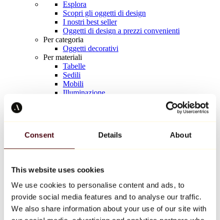
Esplora
Scopri gli oggetti di design
I nostri best seller
Oggetti di design a prezzi convenienti
Per categoria
Oggetti decorativi
Per materiali
Tabelle
Sedili
Mobili
Illuminazione
Tavola d'arte
Ceramica
Tendenze
Richard Orlinski
Consent
Details
About
Keith Haring
Jeff Koons
Yayoi Kusama
Jean-Michel Basquiat
This website uses cookies
Tutti i designer
We use cookies to personalise content and ads, to
provide social media features and to analyse our traffic.
Opera della settimana
We also share information about your use of our site with