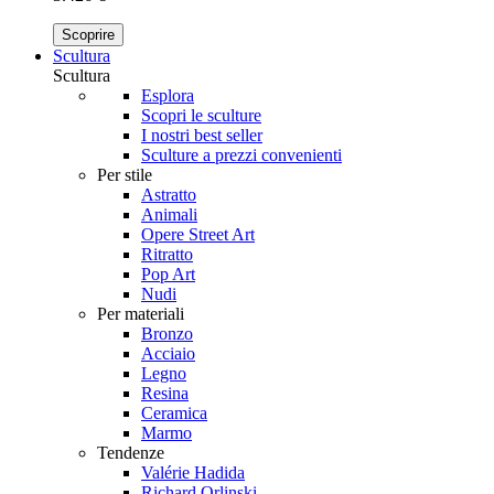
Scoprire
Scultura
Scultura
Esplora
Scopri le sculture
I nostri best seller
Sculture a prezzi convenienti
Per stile
Astratto
Animali
Opere Street Art
Ritratto
Pop Art
Nudi
Per materiali
Bronzo
Acciaio
Legno
Resina
Ceramica
Marmo
Tendenze
Valérie Hadida
Richard Orlinski