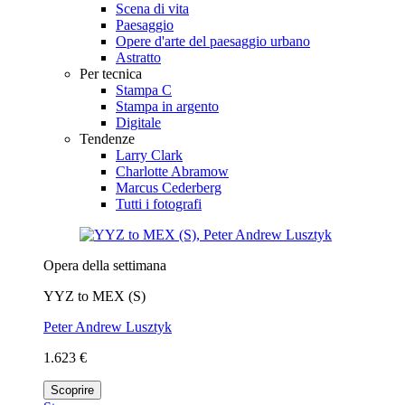
Scena di vita
Paesaggio
Opere d'arte del paesaggio urbano
Astratto
Per tecnica
Stampa C
Stampa in argento
Digitale
Tendenze
Larry Clark
Charlotte Abramow
Marcus Cederberg
Tutti i fotografi
Opera della settimana
YYZ to MEX (S)
Peter Andrew Lusztyk
1.623 €
Scoprire