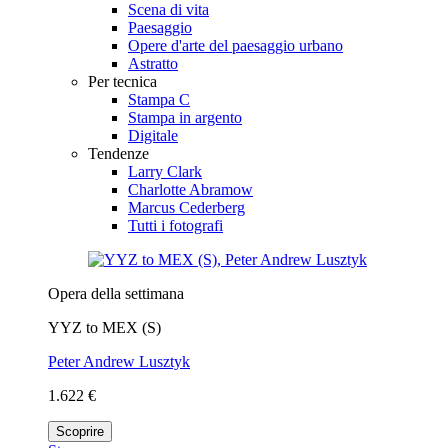
Scena di vita
Paesaggio
Opere d'arte del paesaggio urbano
Astratto
Per tecnica
Stampa C
Stampa in argento
Digitale
Tendenze
Larry Clark
Charlotte Abramow
Marcus Cederberg
Tutti i fotografi
Opera della settimana
YYZ to MEX (S)
Peter Andrew Lusztyk
1.622 €
Scoprire