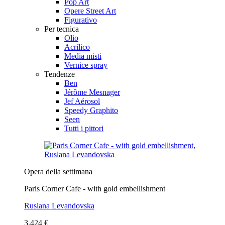
Pop Art
Opere Street Art
Figurativo
Per tecnica
Olio
Acrilico
Media misti
Vernice spray
Tendenze
Ben
Jérôme Mesnager
Jef Aérosol
Speedy Graphito
Seen
Tutti i pittori
Opera della settimana
Paris Corner Cafe - with gold embellishment
Ruslana Levandovska
3.424 €