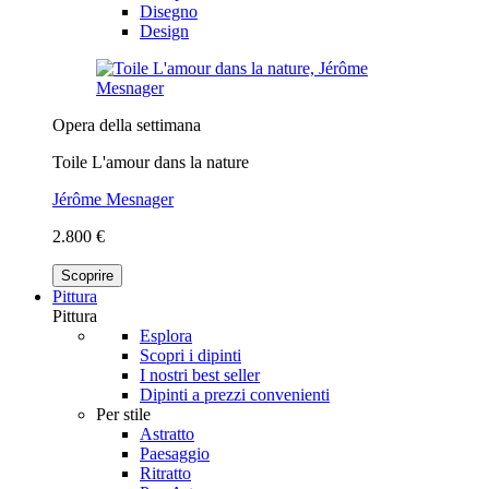
Disegno
Design
Opera della settimana
Toile L'amour dans la nature
Jérôme Mesnager
2.800 €
Scoprire
Pittura
Pittura
Esplora
Scopri i dipinti
I nostri best seller
Dipinti a prezzi convenienti
Per stile
Astratto
Paesaggio
Ritratto