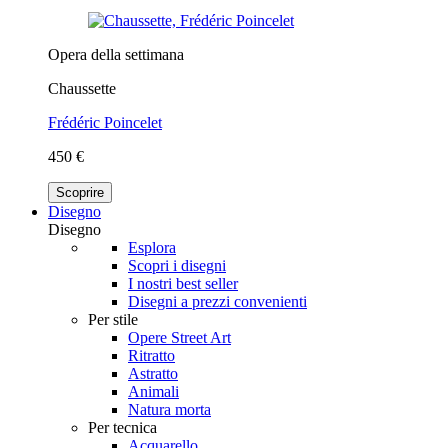
Opera della settimana
Chaussette
Frédéric Poincelet
450 €
Scoprire
Disegno
Disegno
Esplora
Scopri i disegni
I nostri best seller
Disegni a prezzi convenienti
Per stile
Opere Street Art
Ritratto
Astratto
Animali
Natura morta
Per tecnica
Acquarello