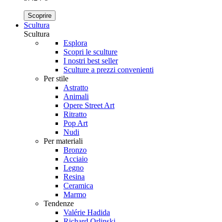
Scoprire
Scultura
Scultura
Esplora
Scopri le sculture
I nostri best seller
Sculture a prezzi convenienti
Per stile
Astratto
Animali
Opere Street Art
Ritratto
Pop Art
Nudi
Per materiali
Bronzo
Acciaio
Legno
Resina
Ceramica
Marmo
Tendenze
Valérie Hadida
Richard Orlinski