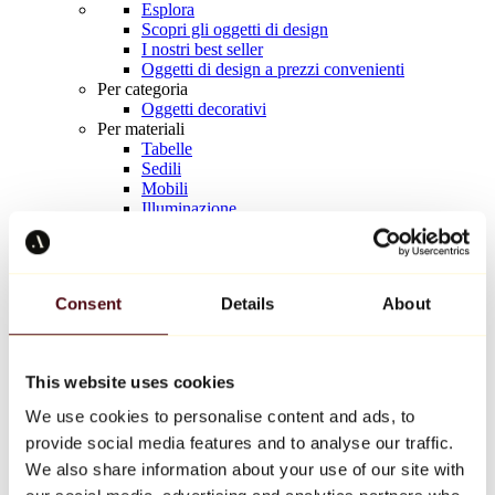
Esplora
Scopri gli oggetti di design
I nostri best seller
Oggetti di design a prezzi convenienti
Per categoria
Oggetti decorativi
Per materiali
Tabelle
Sedili
Mobili
Illuminazione
Tavola d'arte
Ceramica
Tendenze
Richard Orlinski
Consent
Details
About
Keith Haring
Jeff Koons
Yayoi Kusama
Jean-Michel Basquiat
This website uses cookies
Tutti i designer
We use cookies to personalise content and ads, to
provide social media features and to analyse our traffic.
Opera della settimana
We also share information about your use of our site with