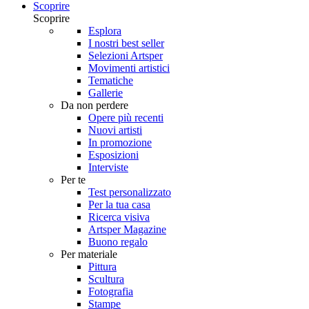
Scoprire
Scoprire
Esplora
I nostri best seller
Selezioni Artsper
Movimenti artistici
Tematiche
Gallerie
Da non perdere
Opere più recenti
Nuovi artisti
In promozione
Esposizioni
Interviste
Per te
Test personalizzato
Per la tua casa
Ricerca visiva
Artsper Magazine
Buono regalo
Per materiale
Pittura
Scultura
Fotografia
Stampe