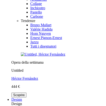
Collage
Inchiostro
Pastello
Carbone
Tendenze
Bruno Mallart
Valérie Hadida
Hom Nguyen
Ernest Pignon-Ernest
Jazzu
Tutti i disegnatori
Opera della settimana
Untitled
Héctor Fernández
444 €
Scoprire
Design
Design