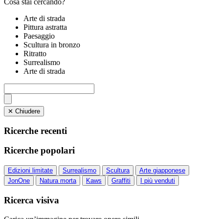
Cosa stai cercando?
Arte di strada
Pittura astratta
Paesaggio
Scultura in bronzo
Ritratto
Surrealismo
Arte di strada
✕ Chiudere
Ricerche recenti
Ricerche popolari
Edizioni limitate
Surrealismo
Scultura
Arte giapponese
JonOne
Natura morta
Kaws
Graffiti
I più venduti
Ricerca visiva