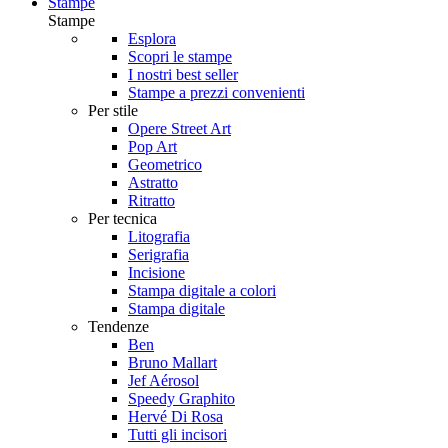
Stampe
Stampe
Esplora
Scopri le stampe
I nostri best seller
Stampe a prezzi convenienti
Per stile
Opere Street Art
Pop Art
Geometrico
Astratto
Ritratto
Per tecnica
Litografia
Serigrafia
Incisione
Stampa digitale a colori
Stampa digitale
Tendenze
Ben
Bruno Mallart
Jef Aérosol
Speedy Graphito
Hervé Di Rosa
Tutti gli incisori