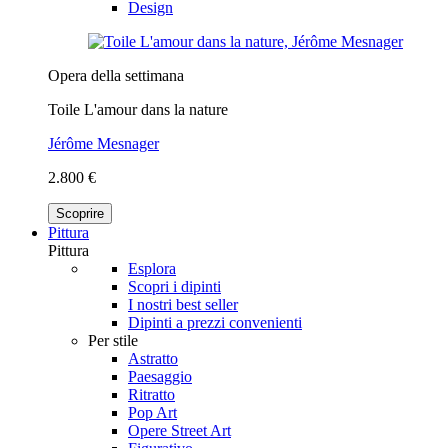
Design
Opera della settimana
Toile L'amour dans la nature
Jérôme Mesnager
2.800 €
Scoprire
Pittura
Pittura
Esplora
Scopri i dipinti
I nostri best seller
Dipinti a prezzi convenienti
Per stile
Astratto
Paesaggio
Ritratto
Pop Art
Opere Street Art