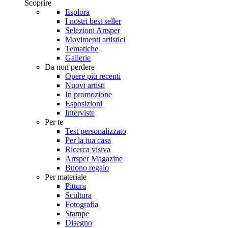
Scoprire
Esplora
I nostri best seller
Selezioni Artsper
Movimenti artistici
Tematiche
Gallerie
Da non perdere
Opere più recenti
Nuovi artisti
In promozione
Esposizioni
Interviste
Per te
Test personalizzato
Per la tua casa
Ricerca visiva
Artsper Magazine
Buono regalo
Per materiale
Pittura
Scultura
Fotografia
Stampe
Disegno