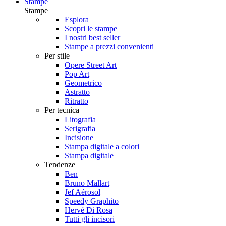
Stampe
Stampe
Esplora
Scopri le stampe
I nostri best seller
Stampe a prezzi convenienti
Per stile
Opere Street Art
Pop Art
Geometrico
Astratto
Ritratto
Per tecnica
Litografia
Serigrafia
Incisione
Stampa digitale a colori
Stampa digitale
Tendenze
Ben
Bruno Mallart
Jef Aérosol
Speedy Graphito
Hervé Di Rosa
Tutti gli incisori