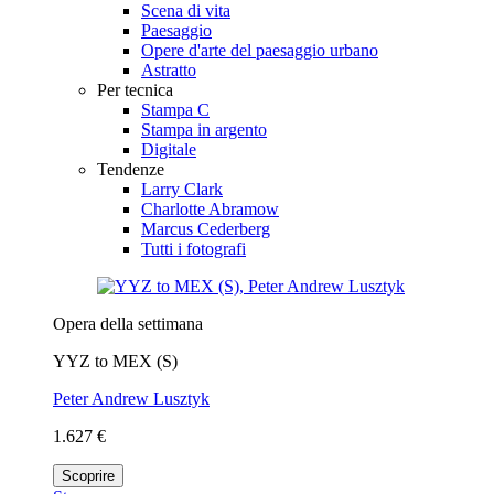
Scena di vita
Paesaggio
Opere d'arte del paesaggio urbano
Astratto
Per tecnica
Stampa C
Stampa in argento
Digitale
Tendenze
Larry Clark
Charlotte Abramow
Marcus Cederberg
Tutti i fotografi
Opera della settimana
YYZ to MEX (S)
Peter Andrew Lusztyk
1.627 €
Scoprire