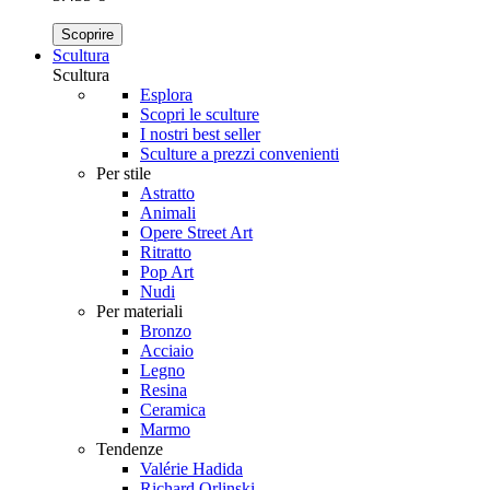
Scoprire
Scultura
Scultura
Esplora
Scopri le sculture
I nostri best seller
Sculture a prezzi convenienti
Per stile
Astratto
Animali
Opere Street Art
Ritratto
Pop Art
Nudi
Per materiali
Bronzo
Acciaio
Legno
Resina
Ceramica
Marmo
Tendenze
Valérie Hadida
Richard Orlinski