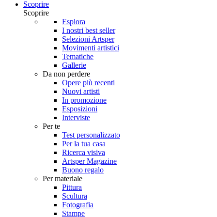
Scoprire
Scoprire
Esplora
I nostri best seller
Selezioni Artsper
Movimenti artistici
Tematiche
Gallerie
Da non perdere
Opere più recenti
Nuovi artisti
In promozione
Esposizioni
Interviste
Per te
Test personalizzato
Per la tua casa
Ricerca visiva
Artsper Magazine
Buono regalo
Per materiale
Pittura
Scultura
Fotografia
Stampe