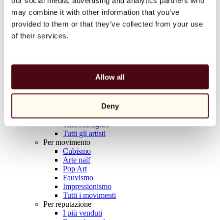
our social media, advertising and analytics partners who
Balloon Dog (Orange)
may combine it with other information that you’ve
Jeff Koons
provided to them or that they’ve collected from your use
10.000 €
of their services.
Scoprire
Artisti
Artisti
Allow all
Esplora
Tutti i pittori
Tutti gli scultori
Deny
Tutti i fotografi
Tutti i disegnatori
Tutti i designer
Tutti gli artisti
Per movimento
Cubismo
Arte naïf
Pop Art
Fauvismo
Impressionismo
Tutti i movimenti
Per reputazione
I più venduti