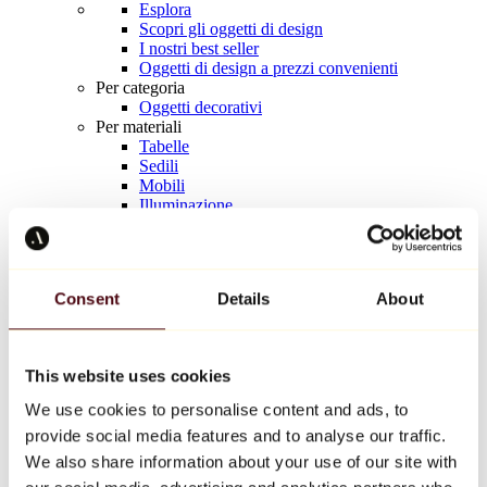
Esplora
Scopri gli oggetti di design
I nostri best seller
Oggetti di design a prezzi convenienti
Per categoria
Oggetti decorativi
Per materiali
Tabelle
Sedili
Mobili
Illuminazione
Tavola d'arte
Ceramica
Tendenze
Richard Orlinski
Consent
Details
About
Keith Haring
Jeff Koons
Yayoi Kusama
Jean-Michel Basquiat
This website uses cookies
Tutti i designer
We use cookies to personalise content and ads, to
provide social media features and to analyse our traffic.
Opera della settimana
We also share information about your use of our site with