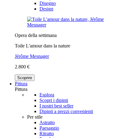
Disegno
Design
Opera della settimana
Toile L'amour dans la nature
Jérôme Mesnager
2.800 €
Scoprire
Pittura
Pittura
Esplora
Scopri i dipinti
I nostri best seller
Dipinti a prezzi convenienti
Per stile
Astratto
Paesaggio
Ritratto