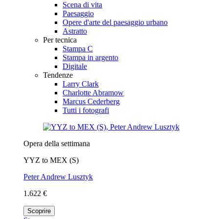
Scena di vita
Paesaggio
Opere d'arte del paesaggio urbano
Astratto
Per tecnica
Stampa C
Stampa in argento
Digitale
Tendenze
Larry Clark
Charlotte Abramow
Marcus Cederberg
Tutti i fotografi
Opera della settimana
YYZ to MEX (S)
Peter Andrew Lusztyk
1.622 €
Scoprire