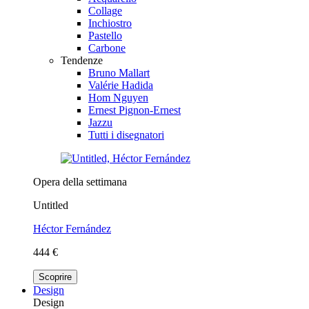
Collage
Inchiostro
Pastello
Carbone
Tendenze
Bruno Mallart
Valérie Hadida
Hom Nguyen
Ernest Pignon-Ernest
Jazzu
Tutti i disegnatori
Opera della settimana
Untitled
Héctor Fernández
444 €
Scoprire
Design
Design