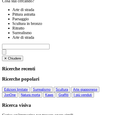
Cosa stai cercando?
Arte di strada
Pittura astratta
Paesaggio
Scultura in bronzo
Ritratto
Surrealismo
Arte di strada
✕ Chiudere
Ricerche recenti
Ricerche popolari
Edizioni limitate
Surrealismo
Scultura
Arte giapponese
JonOne
Natura morta
Kaws
Graffiti
I più venduti
Ricerca visiva