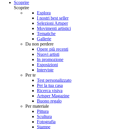
Scoprire
Scoprire
Esplora
I nostri best seller
Selezioni Artsper
Movimenti artistici
Tematiche
Gallerie
Da non perdere
Opere più recenti
Nuovi artisti
In promozione
Esposizioni
Interviste
Per te
Test personalizzato
Per la tua casa
Ricerca visiva
Artsper Magazine
Buono regalo
Per materiale
Pittura
Scultura
Fotografia
Stampe