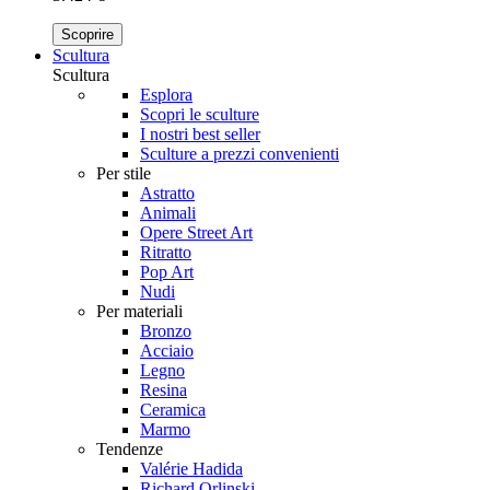
Scoprire
Scultura
Scultura
Esplora
Scopri le sculture
I nostri best seller
Sculture a prezzi convenienti
Per stile
Astratto
Animali
Opere Street Art
Ritratto
Pop Art
Nudi
Per materiali
Bronzo
Acciaio
Legno
Resina
Ceramica
Marmo
Tendenze
Valérie Hadida
Richard Orlinski