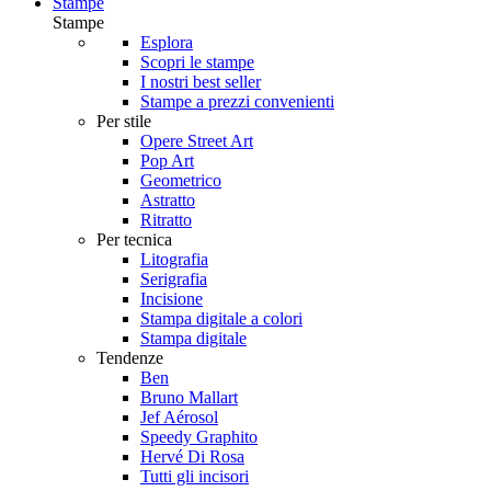
Stampe
Stampe
Esplora
Scopri le stampe
I nostri best seller
Stampe a prezzi convenienti
Per stile
Opere Street Art
Pop Art
Geometrico
Astratto
Ritratto
Per tecnica
Litografia
Serigrafia
Incisione
Stampa digitale a colori
Stampa digitale
Tendenze
Ben
Bruno Mallart
Jef Aérosol
Speedy Graphito
Hervé Di Rosa
Tutti gli incisori