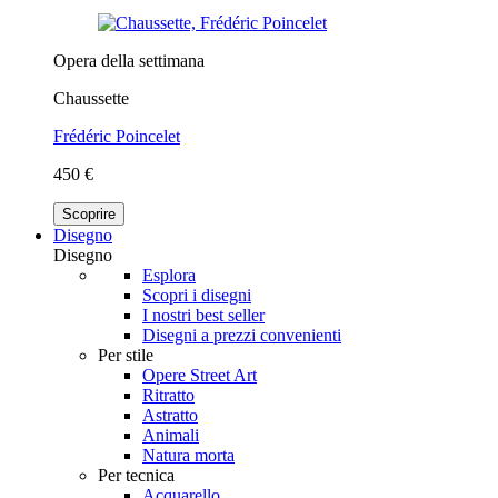
Opera della settimana
Chaussette
Frédéric Poincelet
450 €
Scoprire
Disegno
Disegno
Esplora
Scopri i disegni
I nostri best seller
Disegni a prezzi convenienti
Per stile
Opere Street Art
Ritratto
Astratto
Animali
Natura morta
Per tecnica
Acquarello