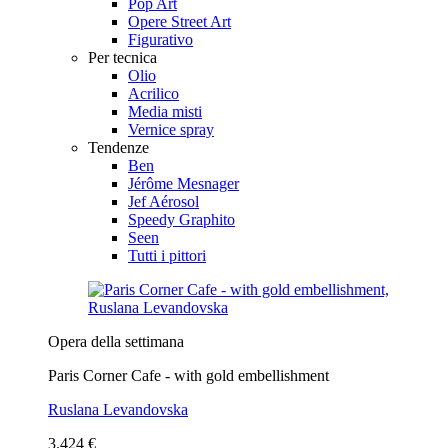
Pop Art
Opere Street Art
Figurativo
Per tecnica
Olio
Acrilico
Media misti
Vernice spray
Tendenze
Ben
Jérôme Mesnager
Jef Aérosol
Speedy Graphito
Seen
Tutti i pittori
Opera della settimana
Paris Corner Cafe - with gold embellishment
Ruslana Levandovska
3.424 €